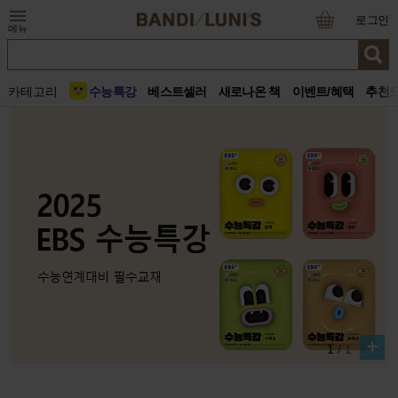
로그인
메뉴
카테고리
수능특강
베스트셀러
새로나온 책
이벤트/혜택
추천
+
1
/
1