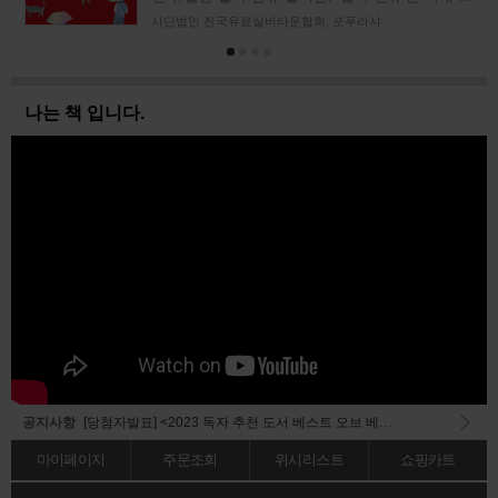
터넷의 블로그나 트위터, 커뮤니티에 자주 오
사단법인 전국유료실버타운협회, 포푸라샤
나는 책 입니다.
공지사항
[당첨자발표] <2023 독자 추천 도서 베스트 오브 베스트> 이벤트 결과 안내
[공지] 회원가입 메일 오발송 전산오류 공지
마이페이지
주문조회
위시리스트
쇼핑카트
[공지] 임시 배송중단 공지