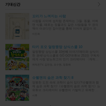
기대신간
꼬리가 느껴지는 사람
사람들 사이에 섬처럼 존재하는 그들. 동물, 어쩌
면 식물, 때로는 정물과도 같은 사람들을 두 권의
책이 아코디언 접이면을 통해 이어져 끝없이 되풀
이되는 독특한 구조로 그린다. 반복되는 일상 속에
이진희
서 조금씩 다른 모습으
타키 포오 얼렁뚱땅 상식스쿨 10
얼렁뚱땅 상싱스쿨 10번째 이야기!재미와 상식이
한 권에!상식스쿨로 GO GO!유튜브 251만 구독자
에게 사랑 받는최고의 인기 크리에이터 〈캐릭온
TV〉의초등 상식 학습 스토리북 10번째 이야기!허
캐릭온TV, 김언정, 조수현, 정효해
세 곰돌이 포오,
슈뻘맨의 숨은 과학 찾기 8
엉뚱한 도전 속에 과학이 숨어 있다?!슈뻘맨과 함
께 숨은 과학 찾기!《슈뻘맨의 숨은 과학 찾기》는
유튜브 크리에이터 슈뻘맨의 기발하고 유쾌한 도
전을 함께하며, 그 속에 숨은 과학 원리와 상식을
서후
찾아 보는 과학 학습