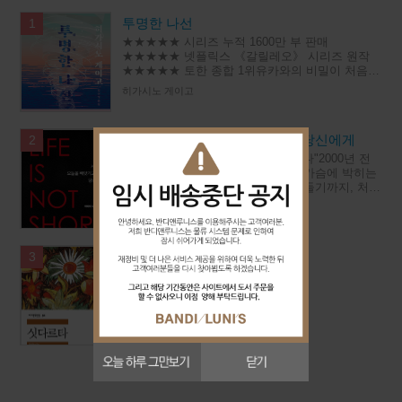
투명한 나선
1
★★★★★ 시리즈 누적 1600만 부 판매
★★★★★ 넷플릭스 《갈릴레오》 시리즈 원작
★★★★★ 토한 종합 1위유카와의 비밀이 처음
밝혀지는갈릴레오 시리즈 최신작◆ 이름이 곧 장
히가시노 게이고
르인 작가히가시노 게이고 대표 시리즈‘오
세네카, 오늘을 빼앗기고 있는 당신에게
2
"오늘 하루, 당신의 시간은 0분이었다"2000년 전
철학자가 던진 질문이 지금 당신의 가슴에 박히는
이유새벽에 눈을 떠서 밤에 다시 잠들기까지, 처리
해야 할 일들과 답해야 할 부탁들과 견뎌야 할 자
루키우스 안나이우스 세네카
리들로 하루가 가
싯다르타 - 세계문학전집 58
3
헤르만 헤세