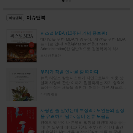
이슈앤북
이슈앤북
퍼스널 MBA (10주년 기념 증보판)
대기업을 위한 MBA가 있듯이, ‘개인’을 위한 MBA
는 따로 있다! MBA(Master of Business
Administration)란 일반적으로 경영학과의 석사 과
정으로, 이론보다 실무에 비중을 둔 교육
조시 카우프만
우리가 작별 인사를 할 때마다
뉴욕 타임스 칼럼니스트가 자연으로부터 배운 상
실과 사랑에 관한 이야기 집굴뚝새는 자기 영역에
들어온 작은 새들을 죽인다. 어치는 다른 새들의
새끼를 잡아먹는다. 시인이자 수필가인 마거릿 렌
마거릿 렌클
클이 관찰한 미국 남
사랑인 줄 알았는데 부정맥 : 노인들의 일상
을 유쾌하게 담다. 실버 센류 모음집
전에도 몇 번이나 분명히 말했을 터인데 처음 듣는
다! (이노우에 에이코/ 73세/ 주부) 한국에서 출간
된 유일한 실버 센류 걸작선! ‘실버 센류’는 국내 인