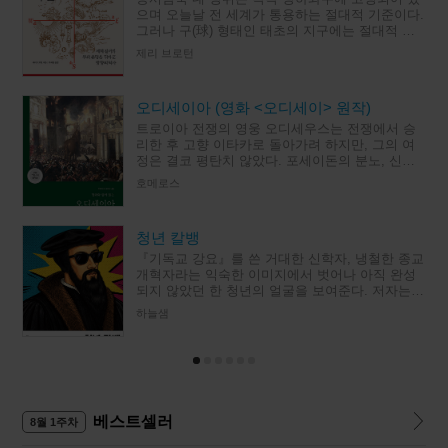
으며 오늘날 전 세계가 통용하는 절대적 기준이다.
그러나 구(球) 형태인 태초의 지구에는 절대적 방
향이란 존재하지 않았다. 그렇다면 네 방위와 그
제리 브로턴
자리는 과연 어디서 비
오디세이아 (영화 <오디세이> 원작)
트로이아 전쟁의 영웅 오디세우스는 전쟁에서 승
리한 후 고향 이타카로 돌아가려 하지만, 그의 여
정은 결코 평탄치 않았다. 포세이돈의 분노, 신들
의 장난, 인간의 오만과 약함은 그의 여정을 가로
호메로스
막고, 그는 무려 10년에
청년 칼뱅
『기독교 강요』를 쓴 거대한 신학자, 냉철한 종교
개혁자라는 익숙한 이미지에서 벗어나 아직 완성
되지 않았던 한 청년의 얼굴을 보여준다. 저자는 4
천여 통에 이르는 칼뱅의 편지를 따라가며, 첫 책
하늘샘
의 출판비를 걱정하고,
베스트셀러
8월 1주차