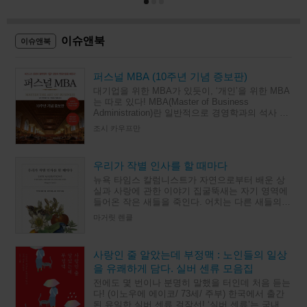
이슈앤북
이슈앤북
퍼스널 MBA (10주년 기념 증보판)
대기업을 위한 MBA가 있듯이, ‘개인’을 위한 MBA
는 따로 있다! MBA(Master of Business
Administration)란 일반적으로 경영학과의 석사 과
정으로, 이론보다 실무에 비중을 둔 교육
조시 카우프만
우리가 작별 인사를 할 때마다
뉴욕 타임스 칼럼니스트가 자연으로부터 배운 상
실과 사랑에 관한 이야기 집굴뚝새는 자기 영역에
들어온 작은 새들을 죽인다. 어치는 다른 새들의
새끼를 잡아먹는다. 시인이자 수필가인 마거릿 렌
마거릿 렌클
클이 관찰한 미국 남
사랑인 줄 알았는데 부정맥 : 노인들의 일상
을 유쾌하게 담다. 실버 센류 모음집
전에도 몇 번이나 분명히 말했을 터인데 처음 듣는
다! (이노우에 에이코/ 73세/ 주부) 한국에서 출간
된 유일한 실버 센류 걸작선! ‘실버 센류’는 국내 인