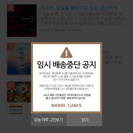
세네카, 오늘을 빼앗기고 있는 당신에게
1
"오늘 하루, 당신의 시간은 0분이었다"2000년 전
철학자가 던진 질문이 지금 당신의 가슴에 박히는
이유새벽에 눈을 떠서 밤에 다시 잠들기까지, 처리
해야 할 일들과 답해야 할 부탁들과 견뎌야 할 자
루키우스 안나이우스 세네카
리들로 하루가 가
투명한 나선
2
★★★★★ 시리즈 누적 1600만 부 판매
★★★★★ 넷플릭스 《갈릴레오》 시리즈 원작
★★★★★ 토한 종합 1위유카와의 비밀이 처음
밝혀지는갈릴레오 시리즈 최신작◆ 이름이 곧 장
히가시노 게이고
르인 작가히가시노 게이고 대표 시리즈‘오
싯다르타 - 세계문학전집 58
3
헤르만 헤세