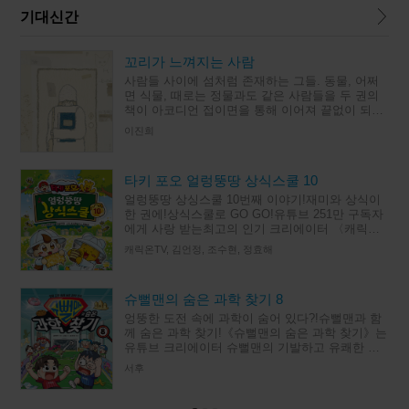
기대신간
꼬리가 느껴지는 사람
사람들 사이에 섬처럼 존재하는 그들. 동물, 어쩌
면 식물, 때로는 정물과도 같은 사람들을 두 권의
책이 아코디언 접이면을 통해 이어져 끝없이 되풀
이되는 독특한 구조로 그린다. 반복되는 일상 속에
이진희
서 조금씩 다른 모습으
타키 포오 얼렁뚱땅 상식스쿨 10
얼렁뚱땅 상싱스쿨 10번째 이야기!재미와 상식이
한 권에!상식스쿨로 GO GO!유튜브 251만 구독자
에게 사랑 받는최고의 인기 크리에이터 〈캐릭온
TV〉의초등 상식 학습 스토리북 10번째 이야기!허
캐릭온TV, 김언정, 조수현, 정효해
세 곰돌이 포오,
슈뻘맨의 숨은 과학 찾기 8
엉뚱한 도전 속에 과학이 숨어 있다?!슈뻘맨과 함
께 숨은 과학 찾기!《슈뻘맨의 숨은 과학 찾기》는
유튜브 크리에이터 슈뻘맨의 기발하고 유쾌한 도
전을 함께하며, 그 속에 숨은 과학 원리와 상식을
서후
찾아 보는 과학 학습