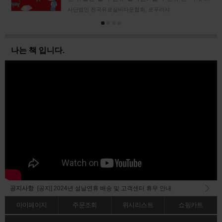
터넷의 블로그나 트위터, 커뮤니티에 자주 오
사단법인 전국유료실버타운협회, 포푸라샤
나는 책 입니다.
공지사항
[공지] 2024년 설날연휴 배송 및 고객센터 휴무 안내
[당첨자발표] <2023 독자 추천 도서 베스트 오브 베스트> 이벤트 결과 안내
마이페이지
주문조회
위시리스트
쇼핑카트
[공지] 회원가입 메일 오발송 전산오류 공지