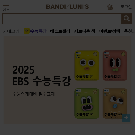
로그인
메뉴
카테고리
수능특강
베스트셀러
새로나온 책
이벤트/혜택
추천
+
1
/
1