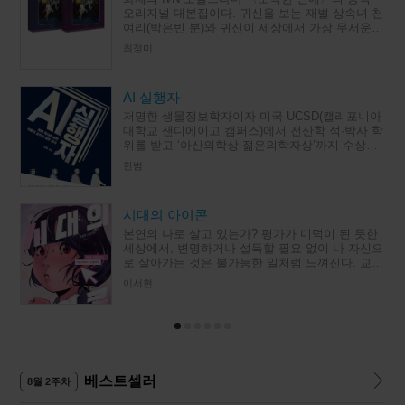
오리지널 대본집이다. 귀신을 보는 재벌 상속녀 천
여리(박은빈 분)와 귀신이 세상에서 가장 무서운
열혈 검사 마강욱(양세종 분). 서로를 수상히 여기
최정미
며 쫓고 피하는 두
AI 실행자
저명한 생물정보학자이자 미국 UCSD(캘리포니아
대학교 샌디에이고 캠퍼스)에서 전산학 석·박사 학
위를 받고 ‘아산의학상 젊은의학자상’까지 수상한
저자가, 해일처럼 밀려온 AI 앞에서 자신의 가치가
한범
조금씩 떨어져 가는
시대의 아이콘
본연의 나로 살고 있는가? 평가가 미덕이 된 듯한
세상에서, 변명하거나 설득할 필요 없이 나 자신으
로 살아가는 것은 불가능한 일처럼 느껴진다. 교보
문고 스토리공모전, 림 문학상을 수상한 이서현의
이서현
첫 청소년 소설 『시
베스트셀러
8월 2주차