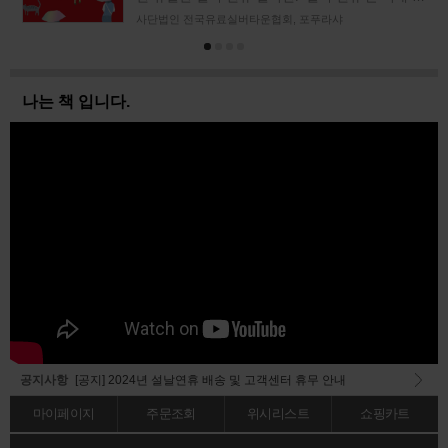
터넷의 블로그나 트위터, 커뮤니티에 자주 오
사단법인 전국유료실버타운협회, 포푸라샤
나는 책 입니다.
공지사항
[공지] 2024년 설날연휴 배송 및 고객센터 휴무 안내
[당첨자발표] <2023 독자 추천 도서 베스트 오브 베스트> 이벤트 결과 안내
마이페이지
주문조회
위시리스트
쇼핑카트
[공지] 회원가입 메일 오발송 전산오류 공지