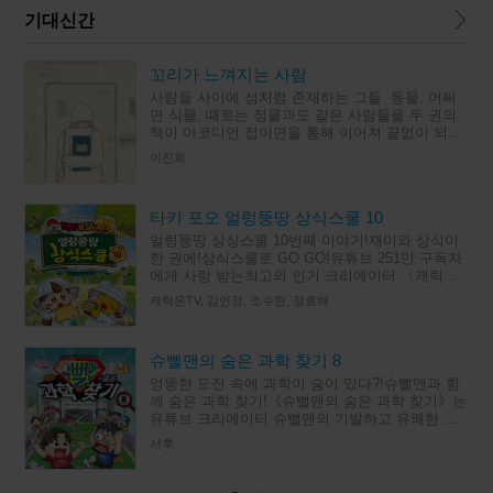
기대신간
꼬리가 느껴지는 사람
사람들 사이에 섬처럼 존재하는 그들. 동물, 어쩌
면 식물, 때로는 정물과도 같은 사람들을 두 권의
책이 아코디언 접이면을 통해 이어져 끝없이 되풀
이되는 독특한 구조로 그린다. 반복되는 일상 속에
이진희
서 조금씩 다른 모습으
타키 포오 얼렁뚱땅 상식스쿨 10
얼렁뚱땅 상싱스쿨 10번째 이야기!재미와 상식이
한 권에!상식스쿨로 GO GO!유튜브 251만 구독자
에게 사랑 받는최고의 인기 크리에이터 〈캐릭온
TV〉의초등 상식 학습 스토리북 10번째 이야기!허
캐릭온TV, 김언정, 조수현, 정효해
세 곰돌이 포오,
슈뻘맨의 숨은 과학 찾기 8
엉뚱한 도전 속에 과학이 숨어 있다?!슈뻘맨과 함
께 숨은 과학 찾기!《슈뻘맨의 숨은 과학 찾기》는
유튜브 크리에이터 슈뻘맨의 기발하고 유쾌한 도
전을 함께하며, 그 속에 숨은 과학 원리와 상식을
서후
찾아 보는 과학 학습