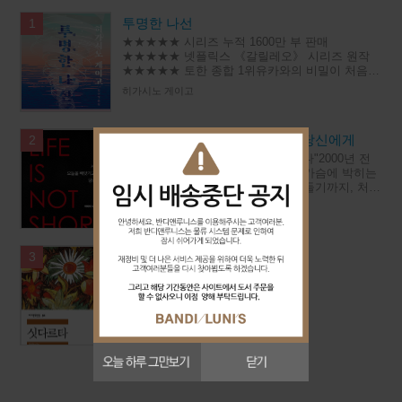
투명한 나선
1
★★★★★ 시리즈 누적 1600만 부 판매
★★★★★ 넷플릭스 《갈릴레오》 시리즈 원작
★★★★★ 토한 종합 1위유카와의 비밀이 처음
밝혀지는갈릴레오 시리즈 최신작◆ 이름이 곧 장
히가시노 게이고
르인 작가히가시노 게이고 대표 시리즈‘오
세네카, 오늘을 빼앗기고 있는 당신에게
2
"오늘 하루, 당신의 시간은 0분이었다"2000년 전
철학자가 던진 질문이 지금 당신의 가슴에 박히는
이유새벽에 눈을 떠서 밤에 다시 잠들기까지, 처리
해야 할 일들과 답해야 할 부탁들과 견뎌야 할 자
루키우스 안나이우스 세네카
리들로 하루가 가
싯다르타 - 세계문학전집 58
3
헤르만 헤세