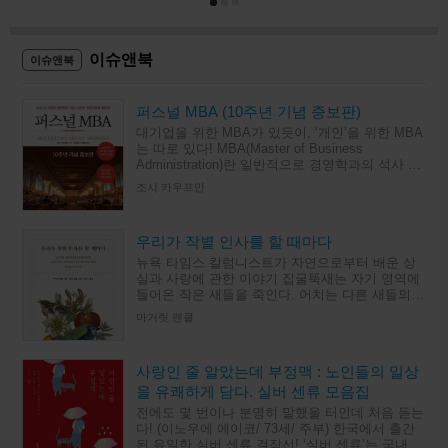
이슈앤북
이슈앤북
퍼스널 MBA (10주년 기념 증보판)
대기업을 위한 MBA가 있듯이, ‘개인’을 위한 MBA
는 따로 있다! MBA(Master of Business
Administration)란 일반적으로 경영학과의 석사 과
정으로, 이론보다 실무에 비중을 둔 교육
조시 카우프만
우리가 작별 인사를 할 때마다
뉴욕 타임스 칼럼니스트가 자연으로부터 배운 상
실과 사랑에 관한 이야기 집굴뚝새는 자기 영역에
들어온 작은 새들을 죽인다. 어치는 다른 새들의
새끼를 잡아먹는다. 시인이자 수필가인 마거릿 렌
마거릿 렌클
클이 관찰한 미국 남
사랑인 줄 알았는데 부정맥 : 노인들의 일상
을 유쾌하게 담다. 실버 센류 모음집
전에도 몇 번이나 분명히 말했을 터인데 처음 듣는
다! (이노우에 에이코/ 73세/ 주부) 한국에서 출간
된 유일한 실버 센류 걸작선! ‘실버 센류’는 국내 인