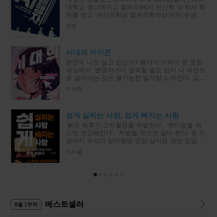
대학교 샌디에이고 캠퍼스)에서 전산학 석·박사 학
위를 받고 ‘아산의학상 젊은의학자상’까지 수상한
저자가, 해일처럼 밀려온 AI 앞에서 자신의 가치가
한범
조금씩 떨어져 가는
시대의 아이콘
본연의 나로 살고 있는가? 평가가 미덕이 된 듯한
세상에서, 변명하거나 설득할 필요 없이 나 자신으
로 살아가는 것은 불가능한 일처럼 느껴진다. 교보
문고 스토리공모전, 림 문학상을 수상한 이서현의
이서현
첫 청소년 소설 『시
쉽게 살찌는 사람, 쉽게 빠지는 사람
‘붉은 육류가 고지혈증을 유발한다’, ‘현미밥을 먹
으면 건강해진다’, ‘지방을 먹으면 살이 찐다’ 등 지
금까지 우리가 믿어왔던 건강 상식은 과연 정답일
까? 유튜브 채널 ‘다이어트 해커 이서울’을 운영 중
이서울
인 저자 이서
베스트셀러
8월 1주차