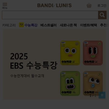
로그인
메뉴
카테고리
수능특강
베스트셀러
새로나온 책
이벤트/혜택
추천
+
1
/
1