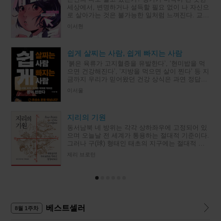
세상에서, 변명하거나 설득할 필요 없이 나 자신으
로 살아가는 것은 불가능한 일처럼 느껴진다. 교보
문고 스토리공모전, 림 문학상을 수상한 이서현의
이서현
첫 청소년 소설 『시
쉽게 살찌는 사람, 쉽게 빠지는 사람
‘붉은 육류가 고지혈증을 유발한다’, ‘현미밥을 먹
으면 건강해진다’, ‘지방을 먹으면 살이 찐다’ 등 지
금까지 우리가 믿어왔던 건강 상식은 과연 정답일
까? 유튜브 채널 ‘다이어트 해커 이서울’을 운영 중
이서울
인 저자 이서
지리의 기원
동서남북 네 방위는 각각 상하좌우에 고정되어 있
으며 오늘날 전 세계가 통용하는 절대적 기준이다.
그러나 구(球) 형태인 태초의 지구에는 절대적 방
향이란 존재하지 않았다. 그렇다면 네 방위와 그
제리 브로턴
자리는 과연 어디서 비
베스트셀러
8월 1주차