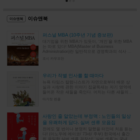
이슈앤북
이슈앤북
퍼스널 MBA (10주년 기념 증보판)
대기업을 위한 MBA가 있듯이, ‘개인’을 위한 MBA
는 따로 있다! MBA(Master of Business
Administration)란 일반적으로 경영학과의 석사 과
정으로, 이론보다 실무에 비중을 둔 교육
조시 카우프만
우리가 작별 인사를 할 때마다
뉴욕 타임스 칼럼니스트가 자연으로부터 배운 상
실과 사랑에 관한 이야기 집굴뚝새는 자기 영역에
들어온 작은 새들을 죽인다. 어치는 다른 새들의
새끼를 잡아먹는다. 시인이자 수필가인 마거릿 렌
마거릿 렌클
클이 관찰한 미국 남
사랑인 줄 알았는데 부정맥 : 노인들의 일상
을 유쾌하게 담다. 실버 센류 모음집
전에도 몇 번이나 분명히 말했을 터인데 처음 듣는
다! (이노우에 에이코/ 73세/ 주부) 한국에서 출간
된 유일한 실버 센류 걸작선! ‘실버 센류’는 국내 인