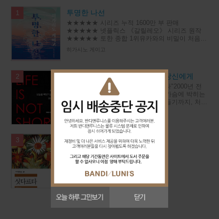
투명한 나선
1
★★★★★ 시리즈 누적 1600만 부 판매
★★★★★ 넷플릭스 《갈릴레오》 시리즈 원작
★★★★★ 토한 종합 1위유카와의 비밀이 처음
밝혀지는갈릴레오 시리즈 최신작◆ 이름이 곧 장
히가시노 게이고
르인 작가히가시노 게이고 대표 시리즈‘오
세네카, 오늘을 빼앗기고 있는 당신에게
2
"오늘 하루, 당신의 시간은 0분이었다"2000년 전
철학자가 던진 질문이 지금 당신의 가슴에 박히는
이유새벽에 눈을 떠서 밤에 다시 잠들기까지, 처리
해야 할 일들과 답해야 할 부탁들과 견뎌야 할 자
루키우스 안나이우스 세네카
리들로 하루가 가
싯다르타 - 세계문학전집 58
3
헤르만 헤세