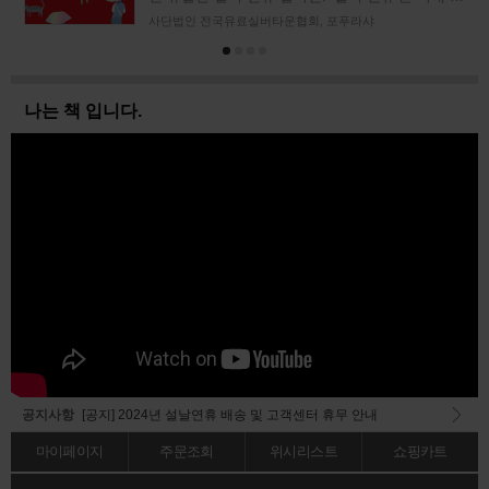
터넷의 블로그나 트위터, 커뮤니티에 자주 오
사단법인 전국유료실버타운협회, 포푸라샤
나는 책 입니다.
공지사항
[공지] 2024년 설날연휴 배송 및 고객센터 휴무 안내
[당첨자발표] <2023 독자 추천 도서 베스트 오브 베스트> 이벤트 결과 안내
마이페이지
주문조회
위시리스트
쇼핑카트
[공지] 회원가입 메일 오발송 전산오류 공지