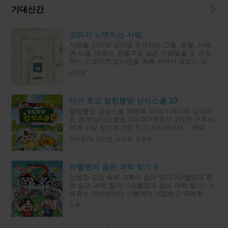
기대신간
꼬리가 느껴지는 사람
사람들 사이에 섬처럼 존재하는 그들. 동물, 어쩌
면 식물, 때로는 정물과도 같은 사람들을 두 권의
책이 아코디언 접이면을 통해 이어져 끝없이 되풀
이되는 독특한 구조로 그린다. 반복되는 일상 속에
이진희
서 조금씩 다른 모습으
타키 포오 얼렁뚱땅 상식스쿨 10
얼렁뚱땅 상싱스쿨 10번째 이야기!재미와 상식이
한 권에!상식스쿨로 GO GO!유튜브 251만 구독자
에게 사랑 받는최고의 인기 크리에이터 〈캐릭온
TV〉의초등 상식 학습 스토리북 10번째 이야기!허
캐릭온TV, 김언정, 조수현, 정효해
세 곰돌이 포오,
슈뻘맨의 숨은 과학 찾기 8
엉뚱한 도전 속에 과학이 숨어 있다?!슈뻘맨과 함
께 숨은 과학 찾기!《슈뻘맨의 숨은 과학 찾기》는
유튜브 크리에이터 슈뻘맨의 기발하고 유쾌한 도
전을 함께하며, 그 속에 숨은 과학 원리와 상식을
서후
찾아 보는 과학 학습