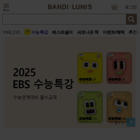
로그인
메뉴
카테고리
수능특강
베스트셀러
새로나온 책
이벤트/혜택
추천
+
1
/
1