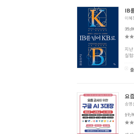
IB
이혜정
35,
지난 
실험의
요즘
송명신
17,