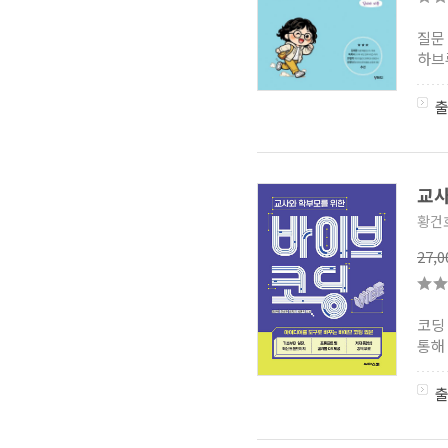
질문
하브
교사
황건호
27,
코딩
통해