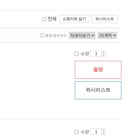
전체
쇼핑카트 담기
위시리스트
품절/절판제외
수량
절판
위시리스트
수량