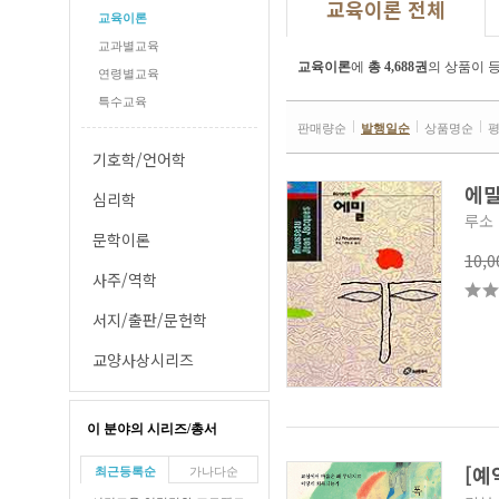
교육이론 전체
교육이론
교과별교육
교육이론
에
총 4,688권
의 상품이 
연령별교육
특수교육
판매량순
발행일순
상품명순
기호학/언어학
에
심리학
루소
문학이론
10,
사주/역학
서지/출판/문헌학
교양사상시리즈
이 분야의 시리즈/총서
[예
최근등록순
가나다순