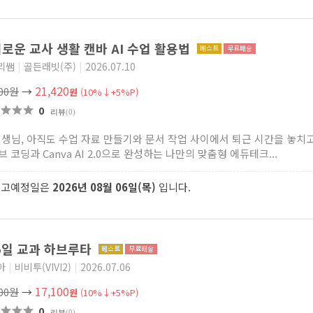
로운 교사 생활 캔바 AI 수업 활용법
리쌤
|
골든래빗(주)
|
2026.07.10
21,420
800원
→
원
(10%↓+5%P)
0
리뷰
(0)
선생님, 아직도 수업 자료 만들기와 문서 작업 사이에서 퇴근 시간을 놓치
 코딩과 Canva AI 2.0으로 완성하는 나만의 맞춤형 에듀테크...
출고예정일은
2026년 08월 06일(목)
입니다.
5일 교과 하브루타
아
|
비비투(VIVI2)
|
2026.07.06
17,100
000원
→
원
(10%↓+5%P)
0
리뷰
(0)