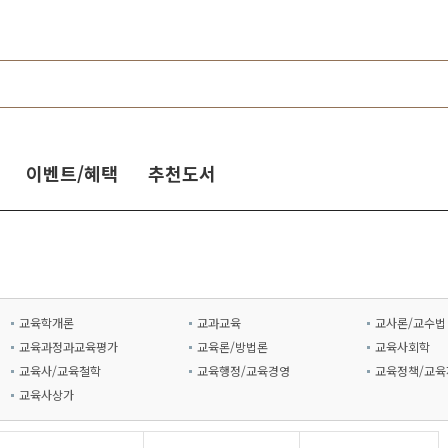
이벤트/혜택
추천도서
교육학개론
교과교육
교사론/교수법
교육과정과교육평가
교육론/방법론
교육사회학
교육사/교육철학
교육행정/교육경영
교육정책/교육
교육사상가