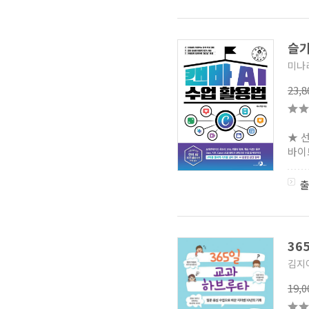
슬기
미나
23,
★ 
바이브
36
김지
19,