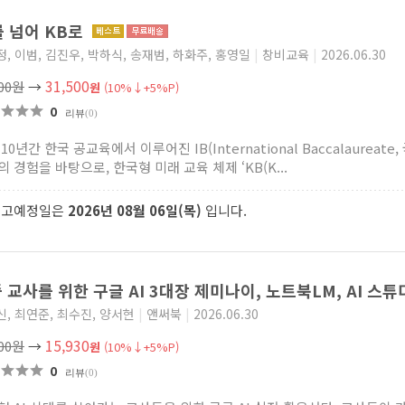
를 넘어 KB로
, 이범, 김진우, 박하식, 송재범, 하화주, 홍영일
|
창비교육
|
2026.06.30
31,500
000원
→
원
(10%↓+5%P)
0
리뷰
(0)
10년간 한국 공교육에서 이루어진 IB(International Baccalaureat
 경험을 바탕으로, 한국형 미래 교육 체제 ‘KB(K...
출고예정일은
2026년 08월 06일(목)
입니다.
 교사를 위한 구글 AI 3대장 제미나이, 노트북LM, AI 스
, 최연준, 최수진, 양서현
|
앤써북
|
2026.06.30
15,930
700원
→
원
(10%↓+5%P)
0
리뷰
(0)