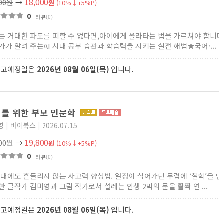
18,000
000원
→
원
(10%↓+5%P)
0
리뷰
(0)
라는 거대한 파도를 피할 수 없다면,아이에게 올라타는 법을 가르쳐야 합
가가 알려 주는AI 시대 공부 습관과 학습력을 지키는 실전 해법★국어·...
출고예정일은
2026년 08월 06일(목)
입니다.
를 위한 부모 인문학
영
|
바이북스
|
2026.07.15
19,800
000원
→
원
(10%↓+5%P)
0
리뷰
(0)
 시대에도 흔들리지 않는 사고력 향상법. 열정이 식어가던 무렵에 ‘철학’을
한 글작가 김미영과 그림 작가로서 설레는 인생 2막의 문을 활짝 연 ...
출고예정일은
2026년 08월 06일(목)
입니다.