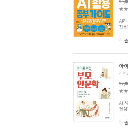
20,
함께하는 교육학 시리즈
(0)
주제와변주
(2)
함께 나누는 마인드 비전
(1)
AI
전문
아이
김미
22,
AI
결심