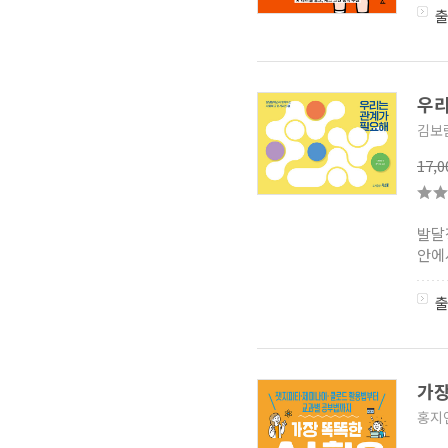
이화여자대학교
이화어린이연구원 총서
(0)
푸르니 보육프로그림
(2)
측정.평가 시리즈
(0)
다문화총서
(1)
교육측정
우리
(2)
다문화교육총서
(2)
김보
한국 환경교육의 흐름
(0)
교육의 역사와 철학 시리즈
(6)
17,
고려대학교 교육문제연구소
연구총서
(2)
혁신교육 철학을 만나다
(1)
발달
사회평론 교육총서
(13)
안에
뇌기반 교육 교수과학 시리즈
(6)
청소년 문화예술교육
(4)
비고츠키 선집
(8)
아이스크림 교육연구 시리즈
(3)
UNDERSTANDING 자녀
이해하기 시리즈
(9)
학교폭력상담 시리즈
(5)
가장
국제이해교육총서
(2)
홍지
학문과 교육
(0)
GLORY 교육학 시리즈
(0)