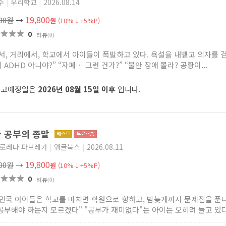
수
|
우리학교
|
2026.08.14
19,800
000원
→
원
(10%↓+5%P)
0
리뷰
(0)
서, 거리에서, 학교에서 아이들이 폭발하고 있다. 욕설을 내뱉고 의자를 
 ADHD 아니야?” “자폐… 그런 건가?” “불안 장애 몰라? 공황이...
출고예정일은
2026년 08월 15일 이후
입니다.
 공부의 종말
 로레나 파브레가
|
앵글북스
|
2026.08.11
19,800
000원
→
원
(10%↓+5%P)
0
리뷰
(0)
민국 아이들은 학교를 마치면 학원으로 향하고, 밤늦게까지 문제집을 푼다
 공부해야 하는지 모르겠다" "공부가 재미없다"는 아이는 오히려 늘고 있다.