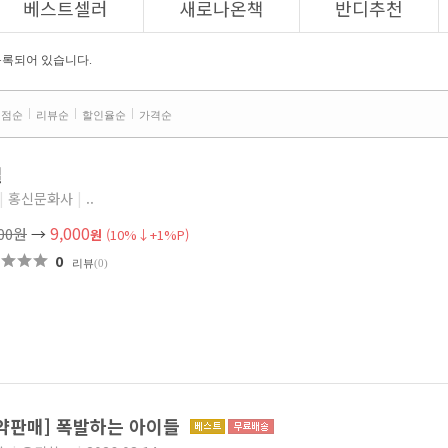
베스트셀러
새로나온책
반디추천
등록되어 있습니다.
평점순
리뷰순
할인율순
가격순
밀
|
홍신문화사
|
..
9,000
000원
→
원
(10%↓+1%P)
0
리뷰
(0)
약판매] 폭발하는 아이들