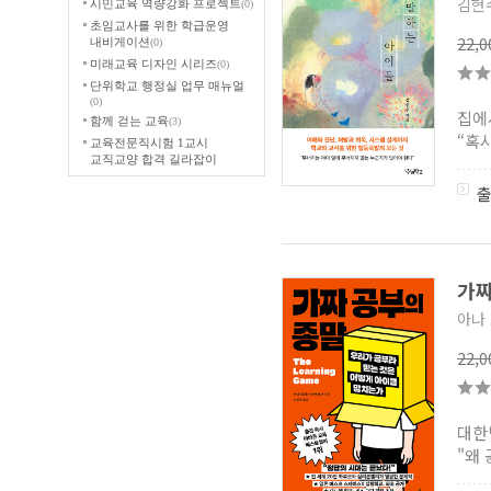
김현
시민교육 역량강화 프로젝트
(0)
초임교사를 위한 학급운영
22,
내비게이션
(0)
미래교육 디자인 시리즈
(0)
단위학교 행정실 업무 매뉴얼
(0)
집에
함께 걷는 교육
(3)
“혹시
교육전문직시험 1교시
교직교양 합격 길라잡이
(세창문화사)
(0)
학습컨설팅 시리즈
(7)
서울대학교 교육종합연구원
총서
(1)
4차 산업혁명 시대의 언어교육
시리즈
(0)
가짜
서울대학교 교육연구소 교육학
총서
(0)
아나
한국교육심리학회 학습컨설팅
총서
(2)
22,
CORE 인문도서
(0)
공간공감포럼
(5)
한국교원대학교
대한
융합교육연구소 자유학기제
프로그램북
(18)
"왜
융복합교육 실행연구 총서
(1)