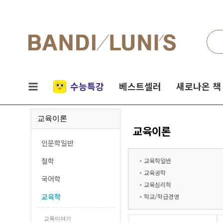
검색
네비게이션
실시간
수능특강
베스트셀러
새로나온 책
인기
교육이론
책
교육이론
인문학일반
철학
교육학일반
교육공학
국어학
교육심리학
교육학
학교/학급경영
교육이야기