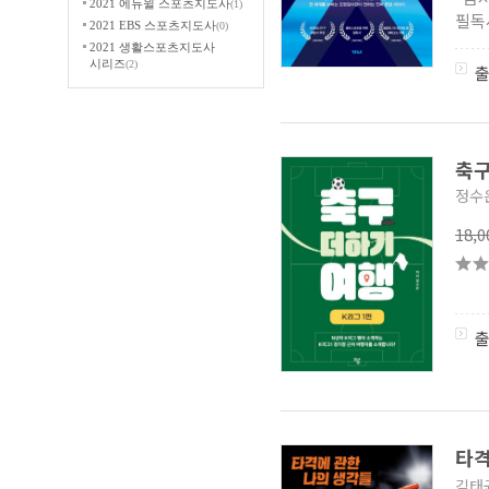
2021 에듀윌 스포츠지도사
(1)
필독
2021 EBS 스포츠지도사
(0)
2021 생활스포츠지도사
시리즈
(2)
한국체육대학교 학술교양총서
(3)
신체활동 시리즈
(0)
골프전문서적시리즈
(0)
축구
2020 스포츠지도사 단박에
오름
(0)
정수
서림건강총서
(0)
시작해!! 시리즈
(1)
18,
공수도 전서
(0)
태권도 지도자를 위한 지도안
시리즈
(0)
프로골퍼도 몰래 보는 골프책
(2)
스포츠 인권을 만나다
(0)
손혁의 투수 코칭 시리즈
(1)
한국마사회 말산업
국가자격시험 교재
(0)
노수연 교수의 재활을 위한
필라테스
(1)
타격
서림무술총서
(0)
김태
비 오는 날, 체육 시리즈
(0)