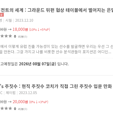
전트의 세계 : 그라운드 뒤편 협상 테이블에서 벌어지는 
영
|
시월
|
2023.12.10
18,000
000원
→
원
(10%↓+5%P)
0
리뷰
(0)
속에서 이렇게 유럽 진출 가능성이 있는 선수를 발굴하면 우리는 우선 그 
을 만든다. 그걸 가지고 나를 비롯한 선수 분석관들이 포지션은 어디인...
출고예정일은
2026년 08월 07일(금)
입니다.
t’s 주짓수 : 현직 주짓수 코치가 직접 그린 주짓수 입문 만
eC
|
제이펍
|
2023.12.05
20,000
000원
→
원
(0%↓+3%P)
0
리뷰
(0)