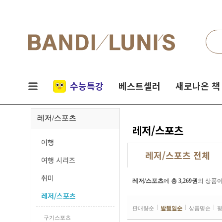
검색
네비게이션
실시간
수능특강
베스트셀러
새로나온 책
인기
레저/스포츠
책
레저/스포츠
여행
레저/스포츠 전체
여행 시리즈
취미
레저/스포츠
에
총 3,269권
의 상품이
레저/스포츠
판매량순
발행일순
상품명순
구기스포츠