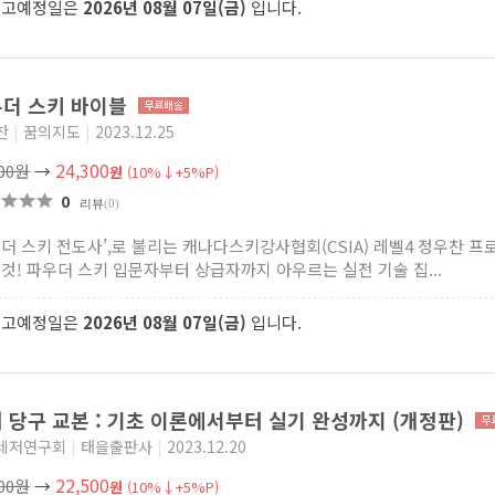
출고예정일은
2026년 08월 07일(금)
입니다.
더 스키 바이블
찬
|
꿈의지도
|
2023.12.25
24,300
000원
→
원
(10%↓+5%P)
0
리뷰
(0)
우더 스키 전도사’,로 불리는 캐나다스키강사협회(CSIA) 레벨4 정우찬 
 것! 파우더 스키 입문자부터 상급자까지 아우르는 실전 기술 집...
출고예정일은
2026년 08월 07일(금)
입니다.
 당구 교본 : 기초 이론에서부터 실기 완성까지 (개정판)
레저연구회
|
태을출판사
|
2023.12.20
22,500
000원
→
원
(10%↓+5%P)