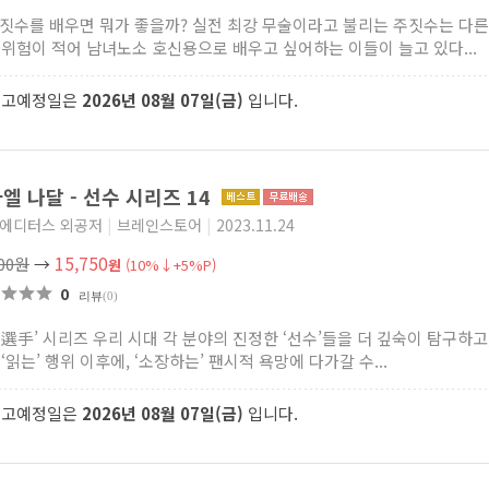
 주짓수를 배우면 뭐가 좋을까? 실전 최강 무술이라고 불리는 주짓수는 다
 위험이 적어 남녀노소 호신용으로 배우고 싶어하는 이들이 늘고 있다...
출고예정일은
2026년 08월 07일(금)
입니다.
엘 나달 - 선수 시리즈 14
 에디터스 외공저
|
브레인스토어
|
2023.11.24
15,750
500원
→
원
(10%↓+5%P)
0
리뷰
(0)
수選手’ 시리즈 우리 시대 각 분야의 진정한 ‘선수’들을 더 깊숙이 탐구하
‘읽는’ 행위 이후에, ‘소장하는’ 팬시적 욕망에 다가갈 수...
출고예정일은
2026년 08월 07일(금)
입니다.