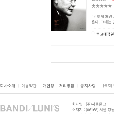
“반도체 패권
온다. 그때는 
출고예정일
회사소개
이용약관
개인정보 처리방침
공지사항
[공지]
[공지]
더보
[공지]
회사명 : (주)서울문고
[공지]
소재지 : (06168) 서울 강