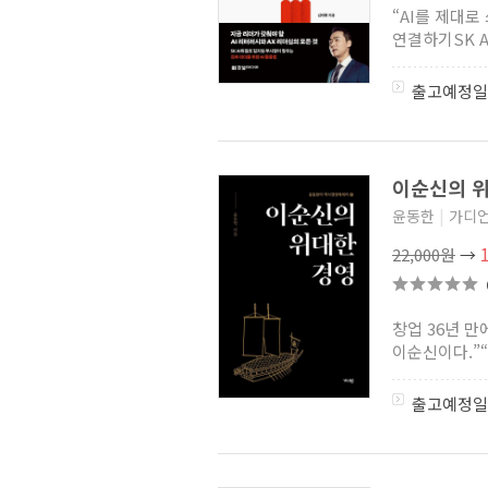
“AI를 제대로
연결하기SK A
출고예정일
이순신의 
윤동한
|
가디
22,000원
→
창업 36년 
이순신이다.”
출고예정일