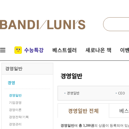
검색
네비게이션
실시간
수능특강
베스트셀러
새로나온 책
이벤
인기
경영일반
책
경영일반
경영
경영일반
CEO
경영일반
기업경영
경영일반 전체
베스
경영이론
경영전략/기획
경영관리
경영일반
에
총 3,200권
의 상품이 등록되어 있