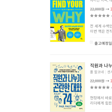
사이먼 시넥, 
22,000원
→
전 세계 수백
이번 책은 전작
출고예정일
직원과 나누
폴 팔코네
|
센
22,000원
→
현장에서 바로
리더에게 힘든 