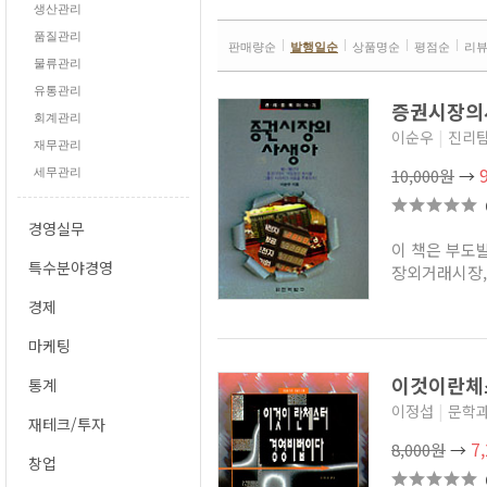
생산관리
품질관리
판매량순
발행일순
상품명순
평점순
리
물류관리
유통관리
증권시장
회계관리
이순우
|
진리
재무관리
10,000원
→
세무관리
경영실무
이 책은 부도
특수분야경영
장외거래시장, 
경제
마케팅
이것이란체
통계
이정섭
|
문학
재테크/투자
7
8,000원
→
창업