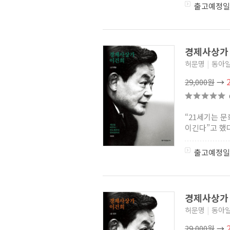
출고예정일
경제사상가 
허문명
|
동아
29,000원
→
“21세기는 문
이긴다”고 했다
출고예정일
경제사상가 
허문명
|
동아
29,000원
→