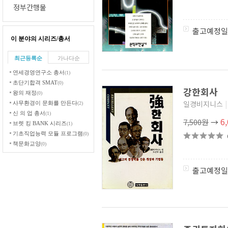
정부간행물
출고예정일
이 분야의 시리즈/총서
최근등록순
가나다순
연세경영연구소 총서
(1)
초단기합격 SMAT
(0)
강한회사
왕의 재정
(0)
일경비지니스
|
사무환경이 문화를 만든다
(2)
신 의 업 총서
(1)
6
7,500원
→
브렛 킹 BANK 시리즈
(1)
기초직업능력 모듈 프로그램
(0)
책문화교양
(0)
잡스 시리즈
(3)
데일 카네기 성공학 (미래지식)
출고예정일
(1)
위대한 투자의 거장들
(2)
경영4.0 시리즈
(0)
만화 비즈니스 클래스
(0)
CEO의 서재 시리즈
(18)
리더스 클래식이라는
(3)