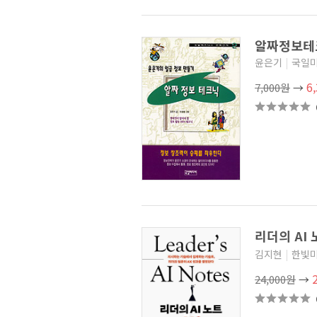
알짜정보
윤은기
|
국일
6
7,000원
→
리더의 AI
김지현
|
한빛
24,000원
→