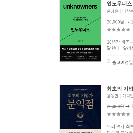
언노우너
윤상윤
|
다산
20,000원
→
20년간 비즈
말한다. ‘알려진
출고예정일
최초의 기
윤동한
|
가디
20,000원
→
우리 역사 최
단순히 붓대롱