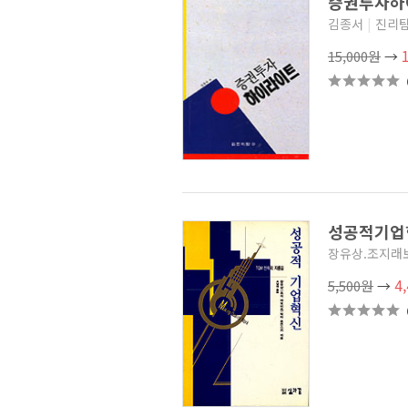
증권투자하
먹고살기
(8)
김종서
|
진리
고전에서 배우는 지혜와
성공의 인문경영 강의
(0)
15,000원
→
Be the Solver Series
(9)
법률로 보는 비즈니스 이슈
(1)
마스터피스 감커뮤니티
(0)
2016 경영학 PhD 논문총서
시리즈
(0)
코리안 미러클
(5)
꿈을 이룬 중국 비즈니스 리더
시리즈
(6)
뭐가 다를까
(4)
Global Market Report 시리즈
(0)
성공적기
새빛 투자 소설 시리즈
(2)
한국해양수산개발원 학술총서
장유상.조지래
(0)
인코칭 TALC
(0)
4
5,500원
→
창업의 리더십
(2)
대가들의 인생론
(4)
경영개발 총서
(3)
국가공인 ERP 정보관리사
(2015)
(2)
해커스패스 AFPK 시리즈
(5)
인문고전에서 새롭게 배운다
(6)