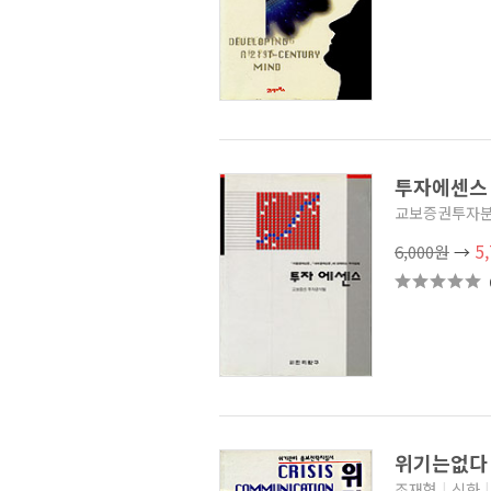
대한민국을 바꾼 경제거인
시리즈
(0)
학현 변형윤 전집
(8)
경영의 신
(3)
부키 경제경영 라이브러리
(9)
청암 박태준 연구 총서
(5)
내일을 여는 지식 경영경제
(28)
충북대학교 인문사회연구총서
(0)
투자에센
CEO를 위한 시리즈
(3)
교보증권투자
서돌 CEO 인사이트 시리즈
(6)
최고 기업의 경영 실무 시리즈
5
6,000원
→
(4)
이기는 습관
(2)
CEO가 직접 쓴 고객행복
경영이야기
(0)
권대우의 경제레터
(1)
하버드 비즈니스 클래식
(20)
307 MBA 시리즈
(13)
하버드 MBA 셀프 마스터
(7)
월트 디즈니
(0)
기업경영WAY2008
(0)
위기는없
성공하는국가실패하는국가
(0)
조재형
|
신화
|
20세기최고CEO들의경영철학산책