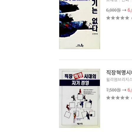
(2)
6
경영의지혜
(3)
6,000원
→
세계는 평평하다
(0)
마음사냥꾼
(3)
비즈니스 현실감각
(1)
일주일 자기계발
(5)
조영탁의 행복한 경영이야기
(12)
경제수명 2050시대
(0)
열린 생각 열린 책읽기
(6)
부자 가족의 경제 교과서
(3)
HARVARD BUSSINESS
ESSENTIALS - 청림
(3)
직장혁명시
원칙이 개혁이다
(1)
윌리엄브리지
반도체에 생명을 불어넣은
사람들
(2)
6
7,500원
→
CEO공자
(1)
선진기업의 신경영 사례
(0)
전략
(0)
쉽게 알자
(10)
경쟁전략의 이해와 실천방법
(0)
소설로 읽는 경제학
(3)
SORRY MEETING(3)
(0)