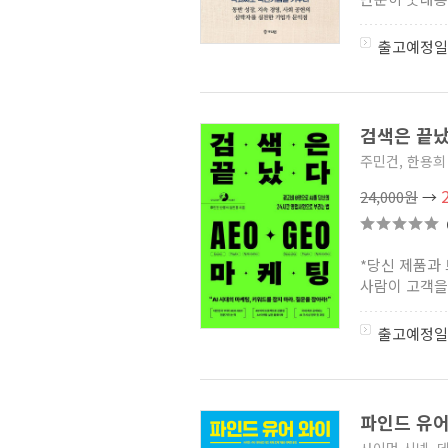
출고예정일
검색은 끝났
주민건, 한용희 
24,000원
→
*당신 제품과 
사람이 고객을 
출고예정일
파인드 유