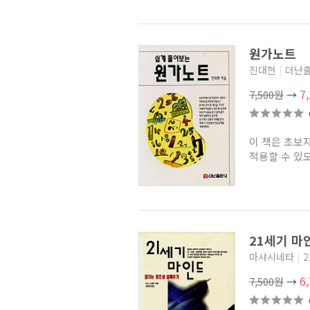
해커스패스 은행FP 자산관리사
최종핵심정리문제집
(3)
거래자들 시리즈
(2)
단기합격 KO 시리즈
(1)
원가노트
2015 hoa ERP 정보관리사
시리즈
(4)
진대현
|
더난
리더의 자격
(9)
7
7,500원
→
데일 카네기 시리즈(코너스톤)
(6)
유비온 서비스경영시리즈
(0)
브라이언 트레이시 성공경영
이 책은 초보
시리즈
(3)
적용할 수 있도
SMAT 서비스경영자격
Module
(2)
CEO-China EMBA
(0)
한빛비즈 처음인데요 시리즈
(10)
서울대학교 경영연구소
경영사례 시리즈
(13)
와튼스쿨 비즈니스 시리즈
(8)
21세기 마
인더비즈 경제경영
(0)
마샤시네타
|
현장문제해결 Q&A
(3)
accenture 액센츄어 시리즈
(3)
6
7,500원
→
CEO 라이브러리 시리즈
(8)
Brilliant! 시리즈
(0)