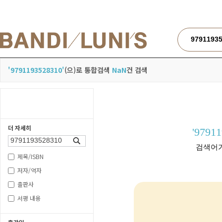
검색
'9791193528310'
(으)로 통합검색
NaN
건 검색
더 자세히
'9791
검색
검색어가
제목/ISBN
저자/역자
출판사
서평 내용