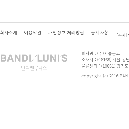
회사소개
이용약관
개인정보 처리방침
공지사항
[공지]
[공지]
더보기
[공지]
회사명 : (주)서울문고
[공지]
소재지 : (06168) 서울 강
물류센터 : (10881) 경
[공지]
copyright (c) 2016 BA