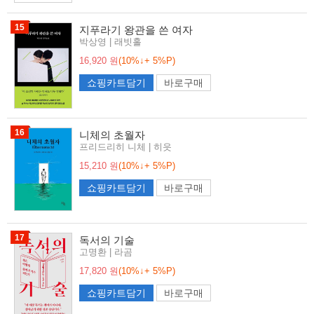
15
지푸라기 왕관을 쓴 여자
박상영 | 래빗홀
16,920 원
(10%↓+ 5%P)
쇼핑카트담기
바로구매
16
니체의 초월자
프리드리히 니체 | 히읏
15,210 원
(10%↓+ 5%P)
쇼핑카트담기
바로구매
17
독서의 기술
고명환 | 라곰
17,820 원
(10%↓+ 5%P)
쇼핑카트담기
바로구매