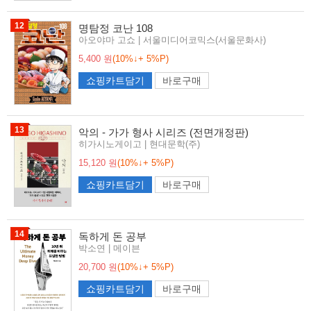
12
명탐정 코난 108
아오야마 고쇼 | 서울미디어코믹스(서울문화사)
5,400 원
(10%↓+ 5%P)
쇼핑카트담기
바로구매
13
악의 - 가가 형사 시리즈 (전면개정판)
히가시노게이고 | 현대문학(주)
15,120 원
(10%↓+ 5%P)
쇼핑카트담기
바로구매
14
독하게 돈 공부
박소연 | 메이븐
20,700 원
(10%↓+ 5%P)
쇼핑카트담기
바로구매