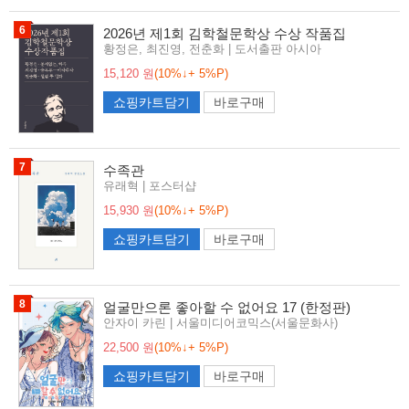
6
2026년 제1회 김학철문학상 수상 작품집
황정은, 최진영, 전춘화 | 도서출판 아시아
15,120 원
(10%↓+ 5%P)
쇼핑카트담기
바로구매
7
수족관
유래혁 | 포스터샵
15,930 원
(10%↓+ 5%P)
쇼핑카트담기
바로구매
8
얼굴만으론 좋아할 수 없어요 17 (한정판)
안자이 카린 | 서울미디어코믹스(서울문화사)
22,500 원
(10%↓+ 5%P)
쇼핑카트담기
바로구매