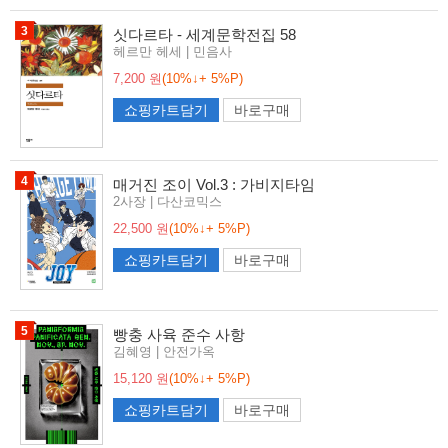
3
싯다르타 - 세계문학전집 58
헤르만 헤세 | 민음사
7,200 원
(10%↓+ 5%P)
쇼핑카트담기
바로구매
4
매거진 조이 Vol.3 : 가비지타임
2사장 | 다산코믹스
22,500 원
(10%↓+ 5%P)
쇼핑카트담기
바로구매
5
빵충 사육 준수 사항
김혜영 | 안전가옥
15,120 원
(10%↓+ 5%P)
쇼핑카트담기
바로구매