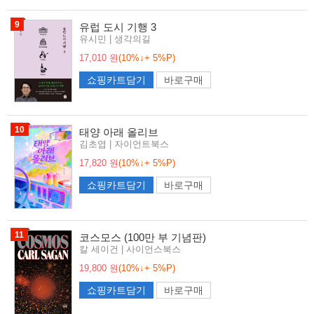
9
유럽 도시 기행 3
유시민 | 생각의길
17,010 원
(10%↓+ 5%P)
쇼핑카트담기
바로구매
10
태양 아래 올리브
김초엽 | 자이언트북스
17,820 원
(10%↓+ 5%P)
쇼핑카트담기
바로구매
11
코스모스 (100만 부 기념판)
칼 세이건 | 사이언스북스
19,800 원
(10%↓+ 5%P)
쇼핑카트담기
바로구매