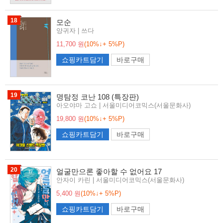
18
모순
양귀자 | 쓰다
11,700 원
(10%↓+ 5%P)
쇼핑카트담기
바로구매
19
명탐정 코난 108 (특장판)
아오야마 고쇼 | 서울미디어코믹스(서울문화사)
19,800 원
(10%↓+ 5%P)
쇼핑카트담기
바로구매
20
얼굴만으론 좋아할 수 없어요 17
안자이 카린 | 서울미디어코믹스(서울문화사)
5,400 원
(10%↓+ 5%P)
쇼핑카트담기
바로구매