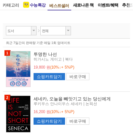
카테고리
수능특강
새로나온 책
이벤트/혜택
추천
베스트셀러
도서
전체
최근 7일간의 판매량 기준 매일 1회 업데이트
1
투명한 나선
히가시노 게이고 | 북다
19,800 원
(10%↓+ 5%P)
쇼핑카트담기
바로구매
2
세네카, 오늘을 빼앗기고 있는 당신에게
루키우스 안나이우스 세네카 | 논픽션
16,200 원
(10%↓+ 5%P)
쇼핑카트담기
바로구매