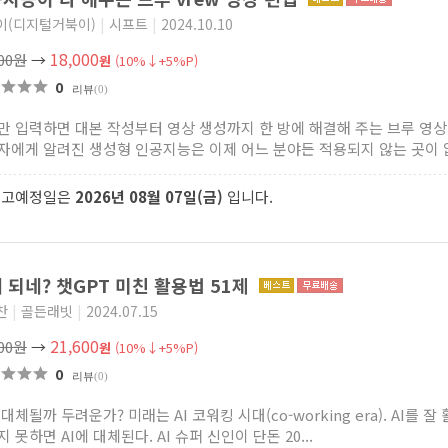
이(디지털거북이)
|
시프트
|
2024.10.10
18,000
000원
→
원
(10%↓+5%P)
0
리뷰
(0)
만 입력하면 대본 작성부터 영상 생성까지 한 방에 해결해 주는 브루 영상 
자에게 알려진 생성형 인공지능은 이제 어느 분야든 적용되지 않는 곳이 없.
출고예정일은
2026년 08월 07일(금)
입니다.
 되네? 챗GPT 미친 활용법 51제
찬
|
골든래빗
|
2024.07.15
21,600
000원
→
원
(10%↓+5%P)
0
리뷰
(0)
 대체될까 두려운가? 미래는 AI 코워킹 시대(co-working era). AI를
 못하면 AI에 대체된다. AI 슈퍼 신인이 단돈 20...