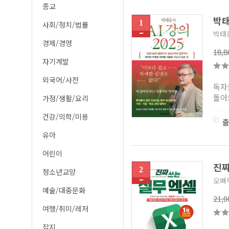
종교
박태
1
사회/정치/법률
박태
경제/경영
18,
자기계발
외국어/사전
독자
돌아오
가정/생활/요리
건강/의학/미용
유아
어린이
진짜
2
청소년교양
오빠
예술/대중문화
21,
여행/취미/레저
잡지