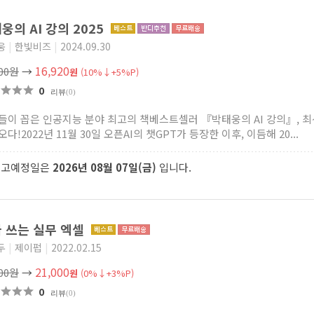
웅의 AI 강의 2025
웅
|
한빛비즈
|
2024.09.30
16,920
800원
→
원
(10%↓+5%P)
0
리뷰
(0)
들이 꼽은 인공지능 분야 최고의 책베스트셀러 『박태웅의 AI 강의』, 최신
다!2022년 11월 30일 오픈AI의 챗GPT가 등장한 이후, 이듬해 20...
출고예정일은
2026년 08월 07일(금)
입니다.
 쓰는 실무 엑셀
두
|
제이펍
|
2022.02.15
21,000
000원
→
원
(0%↓+3%P)
0
리뷰
(0)