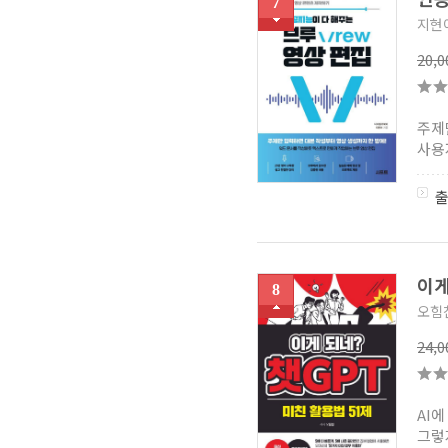
7
지현
20,
주제
사용
이게
8
오힘
24,
AI에
그렇지