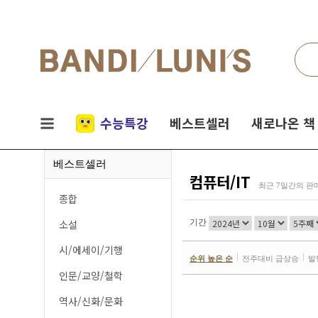
검색
네비게이션
실시간
수능특강
베스트셀러
새로나온 책
인기
베스트셀러
책
컴퓨터/IT
최근 7일간의 판
종합
소설
기간
시/에세이/기행
순위 높은 순
전주대비 급상승
발
인문/교양/철학
역사/신화/문화