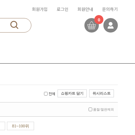
회원가입
로그인
회원안내
문의하기
0
전체
쇼핑카트 담기
위시리스트
품절/절판제외
81~100위