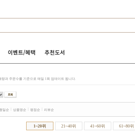
이벤트/혜택
추천도서
매량과 주문수를 기준으로 매일 1회 업데이트 됩니다.
행일순
상품명순
평점순
리뷰순
1~20위
21~40위
41~60위
61~80위