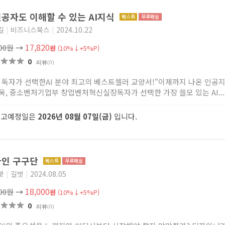
공자도 이해할 수 있는 AI지식
길
|
비즈니스북스
|
2024.10.22
17,820
800원
→
원
(10%↓+5%P)
0
리뷰
(0)
만 독자가 선택한AI 분야 최고의 베스트셀러 교양서!“이제까지 나온 인공지능
욱, 중소벤처기업부 창업벤처혁신실장독자가 선택한 가장 쓸모 있는 AI...
출고예정일은
2026년 08월 07일(금)
입니다.
자인 구구단
핫
|
길벗
|
2024.08.05
18,000
000원
→
원
(10%↓+5%P)
0
리뷰
(0)