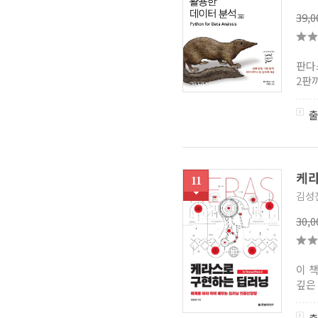
39,
판다
2판
케라
11
김성
30,
이 
깊은