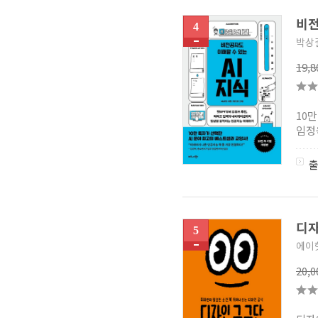
비전
4
박상
19,
10
임정
디
5
에이
20,