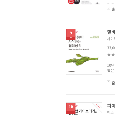
밑바
9
사이
33,
10
책은
파이
10
웨스