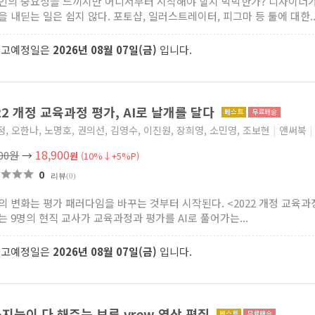
인의 중요성을 느끼지만 어디서부터 시작해야 할지 막막한가? 디자이너가
을 내딛는 일은 쉽지 않다. 포토샵, 일러스트레이터, 피그마 등 툴에 대한..
출고예정일은
2026년 08월 07일(금)
입니다.
22 개정 교육과정 평가, AI로 날개를 달다
, 오한나, 노명호, 권의선, 김영수, 이진원, 장희영, 소민영, 조보현
|
앤써북
|
18,900
000원
→
원
(10%↓+5%P)
0
리뷰
(0)
의 변화는 평가 패러다임을 바꾸는 것부터 시작된다. <2022 개정 교육과정
는 9명의 현직 교사가 교육과정과 평가를 AI로 풀어가는...
출고예정일은
2026년 08월 07일(금)
입니다.
지능이 다 해주는 브루 vrew 영상 편집