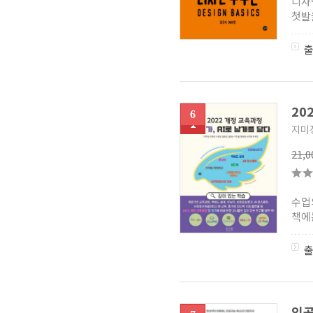
디자
첫발
20
6
지미정
21,
수업
책에
인공