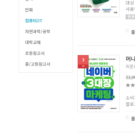
대상
사용
만화
컴퓨터/IT
자연과학/공학
대학교재
초등참고서
머니
3
중/고등참고서
최준
22,
소비
블로