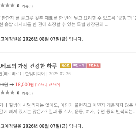
0
리뷰
(0)
‘탄단지’를 골고루 갖춘 재료를 한 번에 넣고 요리할 수 있도록 ‘균형’과 ‘
한 솥밥 레시피를 한 권에 소장할 수 있는 특별 양장판의 ...
출고예정일은
2026년 08월 07일(금)
입니다.
베르의 가장 건강한 하루
현(베르베르)
|
한빛미디어
|
2025.02.26
18,000
000원
→
원
(10%↓+5%P)
0
리뷰
(0)
거나 질병에 시달리지는 않아도, 어딘가 불편하고 어쩐지 개운하지 않은 
에 빠져 있지는 않은가? 일과 중 식사, 운동, 여가, 수면 등의 반복되는..
출고예정일은
2026년 08월 07일(금)
입니다.