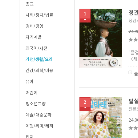
종교
정관
1
사회/정치/법률
정관
경제/경영
24,
자기계발
외국어/사전
“즐
〈셰
가정/생활/요리
건강/의학/미용
유아
어린이
털실
2
청소년교양
일본
예술/대중문화
24,
여행/취미/레저
잡지