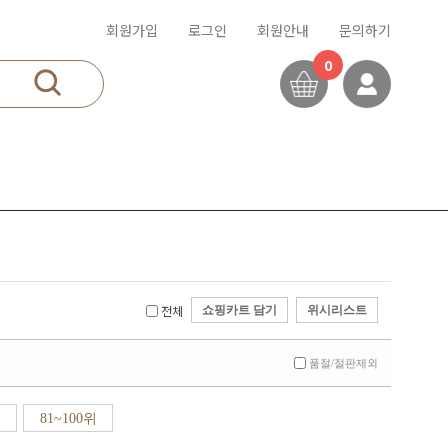
회원가입
로그인
회원안내
문의하기
0
전체
쇼핑카트 담기
위시리스트
품절/절판제외
81~100위