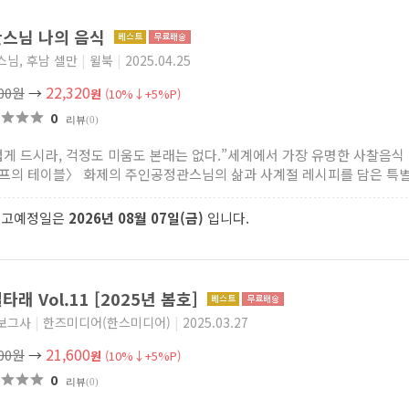
스님 나의 음식
스님, 후남 셀만
|
윌북
|
2025.04.25
22,320
800원
→
원
(10%↓+5%P)
0
리뷰
(0)
겁게 드시라, 걱정도 미움도 본래는 없다.”세계에서 가장 유명한 사찰음
프의 테이블〉 화제의 주인공정관스님의 삶과 사계절 레시피를 담은 특별한
출고예정일은
2026년 08월 07일(금)
입니다.
타래 Vol.11 [2025년 봄호]
보그사
|
한즈미디어(한스미디어)
|
2025.03.27
21,600
000원
→
원
(10%↓+5%P)
0
리뷰
(0)