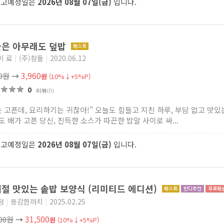
출고예정일은
2026년 08월 07일(금)
입니다.
은 아무래도 덮밥
이 료
|
(주)참돌
|
2020.06.12
3,960
00원
→
원
(10%↓+5%P)
0
리뷰
(0)
는 고픈데, 요리하기는 귀찮아!” 오늘도 힘들고 지친 하루, 부담 없고 맛있
도 배가 고픈 당신, 진득한 소스가 따끈한 밥알 사이로 싸...
출고예정일은
2026년 08월 07일(금)
입니다.
절 맛있는 솥밥 보양식 (리미티드 에디션)
정
|
용감한까치
|
2025.02.25
31,500
000원
→
원
(10%↓+5%P)