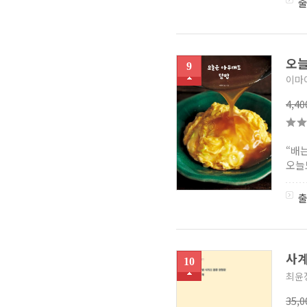
오늘
9
이마
4,4
“배
오늘
사계
10
최윤
35,