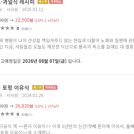
·과일식 레시피
우
|
서사원
|
2025.03.12
22,500
000원
→
원
(10%↓+5%P)
0
리뷰
(0)
와 병원이 나의 건강을 책임져주지 않는 현실과 더불어 노화와 질병에 관
인 지금, 사람들은 오늘도 깨끗한 식단으로 몸속의 독소를 없애는 데 열중하
출고예정일은
2026년 08월 07일(금)
입니다.
 토핑 이유식
희
|
서사원
|
2024.02.26
26,820
800원
→
원
(10%↓+5%P)
0
리뷰
(0)
이유식 책 <<튼이 이유식>> 이후 5년만의 신간!첫째 튼이에 이어서, 둘
 토핑 이유식>>을 소개합니...