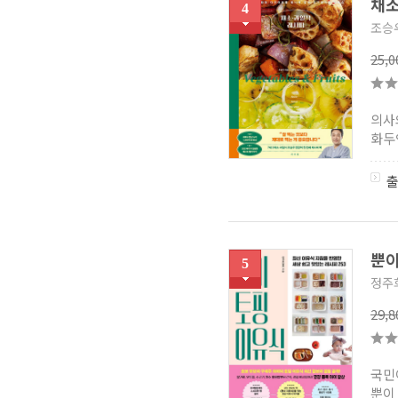
채소
4
조승
25,
의사
화두
뿐이
5
정주
29,
국민
뿐이