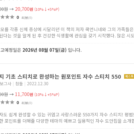
20,700
000원
→
원
(10%↓+5%P)
0
리뷰
(0)
 모를 각종 신체 증상에 시달리던 이 책의 저자 쿡언니네와 그의 가족들
된다는 것을 알게 된 후 건강한 식생활에 관심을 갖기 시작했다. 많은 시도.
출고예정일은
2026년 08월 07일(금)
입니다.
지 기초 스티치로 완성하는 원포인트 자수 스티치 550
 보그사
|
참돌
|
2022.12.30
11,700
000원
→
원
(10%↓+5%P)
0
리뷰
(0)
자도 쉽게 완성할 수 있는 귀엽고 사랑스러운 550가지 자수 스티치! 평
한 포인트를 더해줄 다양한 테마의 예쁘고 실용적인 자수 도안집을 소개합.