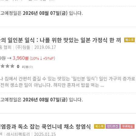
출고예정일은
2026년 08월 07일(금)
입니다.
의 일인분 일식 : 나를 위한 맛있는 일본 가정식 한 끼
홈 협회
|
(주)참돌
|
2019.06.17
3,960
00원
→
원
(10%↓+5%P)
0
리뷰
(0)
나 집에서 간편히 즐길 수 있는 맛있는 ‘일인분 일식’! 일인 가구의 증가로 
 전혀 생소한 일이 아닙니다. 하지만 혼자서 밥을 먹는 ...
출고예정일은
2026년 08월 07일(금)
입니다.
염증과 독소 잡는 쿡언니네 채소 항염식
연
|
레시피팩토리
|
2025.01.15