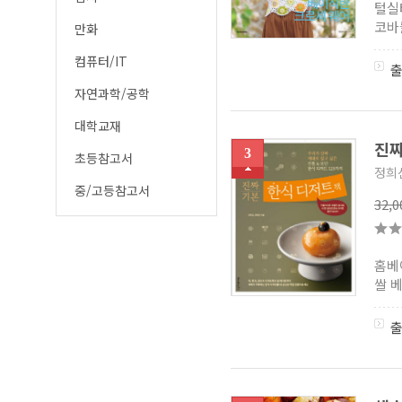
털실
코바
만화
컴퓨터/IT
자연과학/공학
대학교재
진짜
3
초등참고서
정희
중/고등참고서
32,
홈베
쌀 