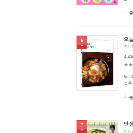
오늘
6
베터
4,4
누구
것은
만성
7
이재