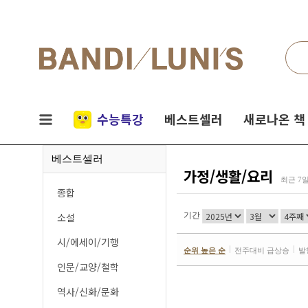
검색
네비게이션
실시간
수능특강
베스트셀러
새로나온 책
인기
베스트셀러
책
가정/생활/요리
최근 7
종합
소설
기간
시/에세이/기행
순위 높은 순
전주대비 급상승
발
인문/교양/철학
역사/신화/문화