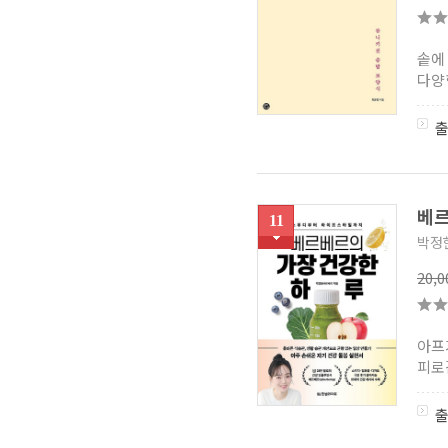
솥에 
다양
베르
11
박정
20,
아프
피로감