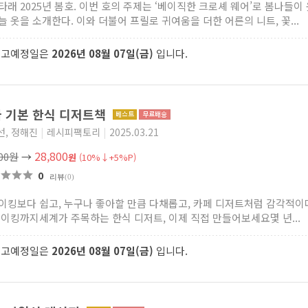
타래 2025년 봄호. 이번 호의 주제는 ‘베이직한 크로셰 웨어’로 봄나들이
늘 옷을 소개한다. 이와 더불어 프릴로 귀여움을 더한 어른의 니트, 꽃...
출고예정일은
2026년 08월 07일(금)
입니다.
 기본 한식 디저트책
선, 정해진
|
레시피팩토리
|
2025.03.21
28,800
000원
→
원
(10%↓+5%P)
0
리뷰
(0)
이킹보다 쉽고, 누구나 좋아할 만큼 다채롭고, 카페 디저트처럼 감각적이다!
베이킹까지세계가 주목하는 한식 디저트, 이제 직접 만들어보세요몇 년...
출고예정일은
2026년 08월 07일(금)
입니다.