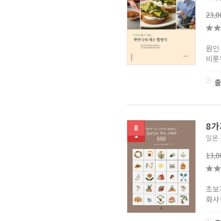
23,
원인
비롯
8가
8
일본
13,
초보
화사