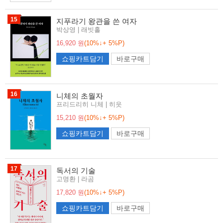
15
지푸라기 왕관을 쓴 여자
박상영 | 래빗홀
16,920 원
(10%↓+ 5%P)
쇼핑카트담기
바로구매
16
니체의 초월자
프리드리히 니체 | 히읏
15,210 원
(10%↓+ 5%P)
쇼핑카트담기
바로구매
17
독서의 기술
고명환 | 라곰
17,820 원
(10%↓+ 5%P)
쇼핑카트담기
바로구매