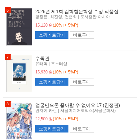
6
2026년 제1회 김학철문학상 수상 작품집
황정은, 최진영, 전춘화 | 도서출판 아시아
15,120 원
(10%↓+ 5%P)
쇼핑카트담기
바로구매
7
수족관
유래혁 | 포스터샵
15,930 원
(10%↓+ 5%P)
쇼핑카트담기
바로구매
8
얼굴만으론 좋아할 수 없어요 17 (한정판)
안자이 카린 | 서울미디어코믹스(서울문화사)
22,500 원
(10%↓+ 5%P)
쇼핑카트담기
바로구매