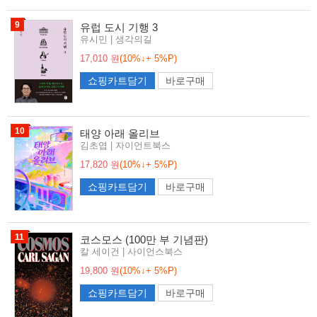
9
유럽 도시 기행 3
유시민 | 생각의길
17,010 원
(10%↓+ 5%P)
쇼핑카트담기
바로구매
10
태양 아래 올리브
김초엽 | 자이언트북스
17,820 원
(10%↓+ 5%P)
쇼핑카트담기
바로구매
11
코스모스 (100만 부 기념판)
칼 세이건 | 사이언스북스
19,800 원
(10%↓+ 5%P)
쇼핑카트담기
바로구매