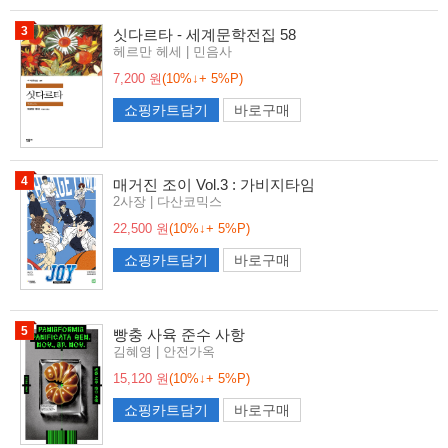
3
싯다르타 - 세계문학전집 58
헤르만 헤세 | 민음사
7,200 원
(10%↓+ 5%P)
쇼핑카트담기
바로구매
4
매거진 조이 Vol.3 : 가비지타임
2사장 | 다산코믹스
22,500 원
(10%↓+ 5%P)
쇼핑카트담기
바로구매
5
빵충 사육 준수 사항
김혜영 | 안전가옥
15,120 원
(10%↓+ 5%P)
쇼핑카트담기
바로구매