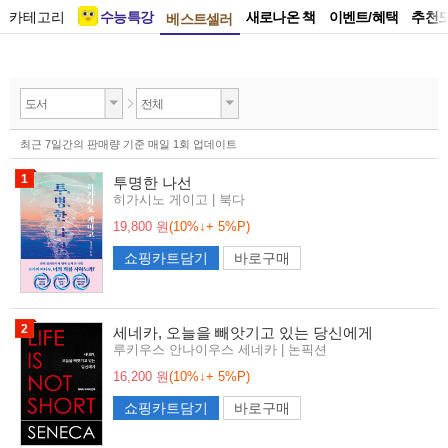
카테고리
수능특강
새로나온 책
이벤트/혜택
추천
베스트셀러
도서
전체
최근 7일간의 판매량 기준 매일 1회 업데이트
1
투명한 나선
히가시노 게이고 | 북다
19,800 원
(10%↓+ 5%P)
쇼핑카트담기
바로구매
2
세네카, 오늘을 빼앗기고 있는 당신에게
루키우스 안나이우스 세네카 | 논픽션
16,200 원
(10%↓+ 5%P)
쇼핑카트담기
바로구매