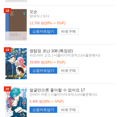
18
모순
양귀자 | 쓰다
11,700 원
(10%↓+ 5%P)
쇼핑카트담기
바로구매
19
명탐정 코난 108 (특장판)
아오야마 고쇼 | 서울미디어코믹스(서울문화사)
19,800 원
(10%↓+ 5%P)
쇼핑카트담기
바로구매
20
얼굴만으론 좋아할 수 없어요 17
안자이 카린 | 서울미디어코믹스(서울문화사)
5,400 원
(10%↓+ 5%P)
쇼핑카트담기
바로구매