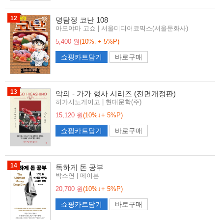
12
명탐정 코난 108
아오야마 고쇼 | 서울미디어코믹스(서울문화사)
5,400 원
(10%↓+ 5%P)
쇼핑카트담기
바로구매
13
악의 - 가가 형사 시리즈 (전면개정판)
히가시노게이고 | 현대문학(주)
15,120 원
(10%↓+ 5%P)
쇼핑카트담기
바로구매
14
독하게 돈 공부
박소연 | 메이븐
20,700 원
(10%↓+ 5%P)
쇼핑카트담기
바로구매