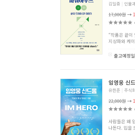
김일중
|
인물
17,000원
→
“작품은 끝이
지상파와 케이블
출고예정일
임영웅 신
유한준
|
주식
22,000원
→
사람들은 왜 
나돈다. 입을 