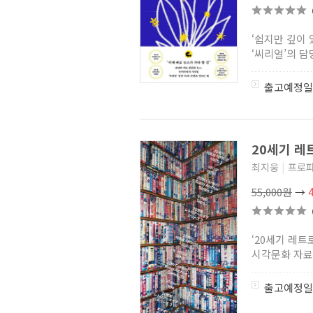
적가상방 개망나니
(0)
절벽에 뜬 달
(2)
‘쉽지만 깊이
어차피 조연인데 나랑
‘씨리얼’의 담
사랑이나 해
(3)
다시 한번 아이돌
(5)
다시사는 재벌가 망나니
(6)
출고예정일
역대급 만능BJ
(0)
20세기 레
최지웅
|
프로파
55,000원
→
‘20세기 레
시각문화 자료들
출고예정일