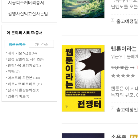
시공디스커버리총서
닌텐도를 오늘
김영사잘먹고잘사는법
출고예정일
이 분야의 시리즈/총서
최근등록순
가나다순
웹툰이라는
내가 키운 S급들
(14)
위근우
|
돌베
탐정 갈릴레오 시리즈
(9)
안전가옥 오리지널
(21)
18,000원
→
위픽
(17)
더스토리 초판본
(118)
베르나르 베르베르
(11)
웹툰은 이 시
삼국지 환상동탁전
(1)
독자의 규모, 
영혼의 미로
(2)
괴이한 미스터리
(0)
출고예정일
곰탕
(2)
일본문학 컬렉션
(1)
영웅왕, 극한의 무를 위해
전생하다
(1)
자작나무숲 어린이집
(1)
소우주
스노크래시
(2)