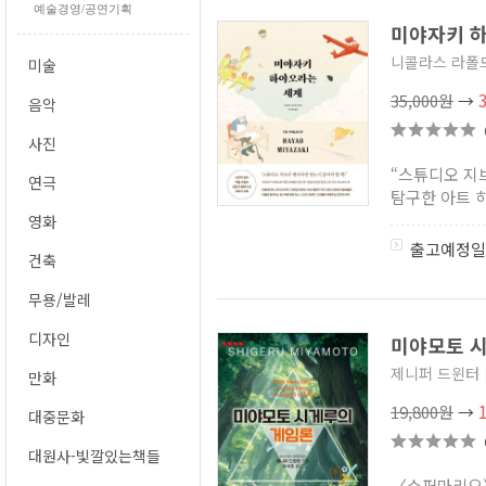
예술경영/공연기획
미야자키 
니콜라스 라폴
미술
35,000원
→
음악
사진
“스튜디오 지
연극
탐구한 아트 히
영화
출고예정일
건축
무용/발레
디자인
미야모토 
제니퍼 드윈터
만화
19,800원
→
대중문화
대원사-빛깔있는책들
〈슈퍼마리오〉