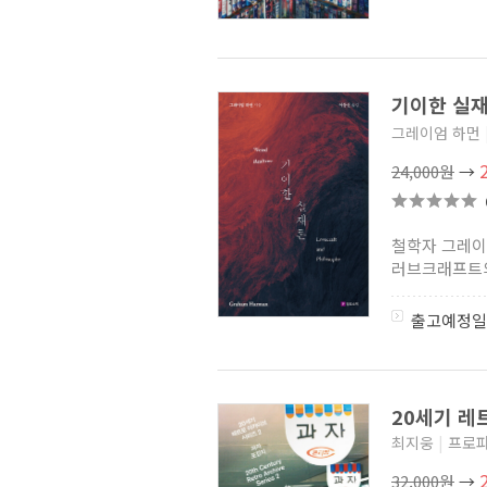
기이한 실
그레이엄 하먼
24,000원
→
철학자 그레이
러브크래프트의
출고예정일
20세기 레
최지웅
|
프로파
32,000원
→