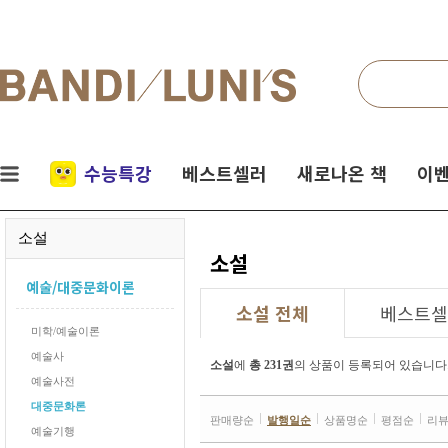
검색
네비게이션
실시간
수능특강
베스트셀러
새로나온 책
이벤
인기
소설
책
소설
예술/대중문화이론
소설 전체
베스트셀
미학/예술이론
예술사
소설
에
총 231권
의 상품이 등록되어 있습니다
예술사전
대중문화론
판매량순
발행일순
상품명순
평점순
리
예술기행