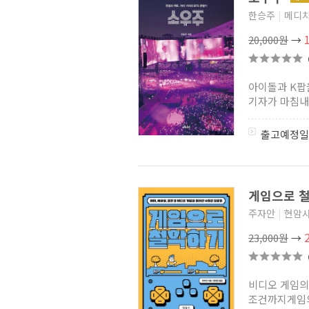
한승주
|
메디
백곰전생
(1)
악역 영애의 부하 노릇은
20,000원
→
그만두려고 합니다
(1)
서자가 너무 강함
(0)
비정규직 매니저
(1)
천마의 집사가 되었다
(0)
아이돌과 K팝
디스토피아의 고인물
(0)
기자가 마침내 
창비교육의 테마 소설 시리즈
(1)
불현듯 찾아온 당신
(2)
출고예정일
허밍버드 클래식 M
(1)
특급 길드에 어서 오세요!
(1)
전생 마왕의 줄리엣
(1)
꿈꾸는 남자는 현실주의자
(1)
게임으로 
2020 환상문학웹진 거울 대표
중단편선
(2)
주자안
|
현암
암살자였던 군주
(2)
23,000원
→
최종 보스의 애인이라니
오해입니다
(0)
초인류 연대기
(1)
해의 흔적
(4)
비디오 게임의
옆집 천사님 때문에 어느샌가
조건까지게임의
인간적으로 타락한 사연
(1)