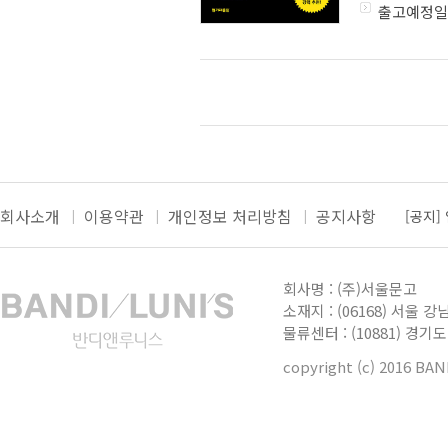
출고예정일
회사소개
이용약관
개인정보 처리방침
공지사항
[공지]
[공지]
더보
[공지]
회사명 : (주)서울문고
[공지]
소재지 : (06168) 서울 강
물류센터 : (10881) 경
[공지]
copyright (c) 2016 BA