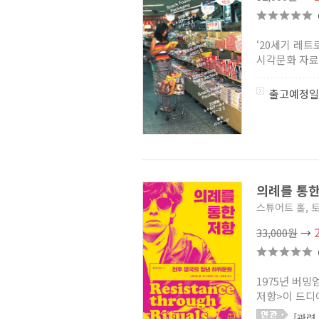
‘20세기 레
시각문화 자료들
출고예정일
의례를 통
스튜어트 홀, 
33,000원
→
1975년 버
저항>이 드디어
[관련