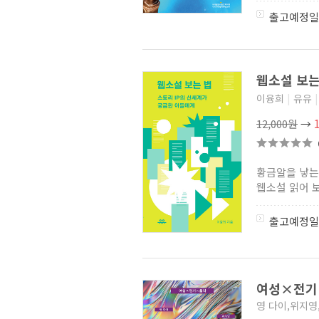
출고예정일
웹소설 보는
이융희
|
유유
|
12,000원
→
황금알을 낳는
웹소설 읽어 보
출고예정일
여성×전
영 다이,위지영