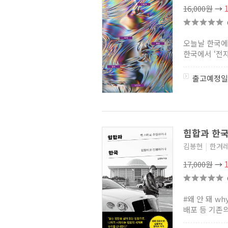
16,000원
→
오늘날 한국에
한국에서 ‘전자
출고예정일
힙합과 한국
김봉현
|
한겨
17,000원
→
#왜 안 돼 w
배포 등 기존의