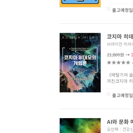
문명
(1)
용을 그리는 아이
(1)
출고예정일
취할 수밖에
(0)
현을 타는 남자
(0)
죄의 궤적
(2)
죽지 않는 엑스트라
(2)
코지마 히
미스터 분식왕
(1)
케이팩션
(1)
브라이언 히카
주원장(지성문화사)
(3)
21,800원
→
High Ssac 단락 독해 (2021년)
(0)
무한의 저편으로
(1)
울트라 코리아
(1)
《메탈기어 솔
인생 2막 섬나라 재벌로!
(0)
끼친코지마 히
사자의 아들
(1)
달빛 조향사
(1)
자본주의의 고인물
(0)
출고예정일
이문열 중단편전집
(알에이치코리아)
(7)
사막의 반란
(2)
위대한 가문의 대마법사로
AI와 문화
회귀했다
(0)
신의 카르테
(0)
오인택
|
건강
탑스타의 재능서고
(1)