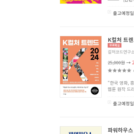
출고예정일
K컬처 트렌드
컬처코드연구소
25,000원
→
“한국 영화, 
웹툰 원작 드라
출고예정일
파워하우스 