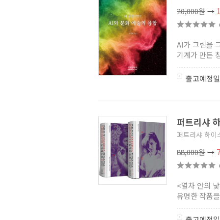
회귀로 영웅독점
(1)
20,000원
→
무림에 떨어진 현대인
(1)
섀도우 앤 본
(3)
삼천아살
(0)
AI가 그림을 
소꿉친구가 절대로 지지 않는
기계가 만든 창
러브 코미디
(2)
전투원, 파견합니다!
(1)
두 번 사는 절대 기억능력자
(3)
출고예정일
스파이 교실
(1)
AnA
(1)
전설의 보스
(3)
다시 태어난 야구천재
(2)
퍼트리샤 하이
클래식 다이제스트
(3)
인을 잇다 연을 엮다
(0)
퍼트리샤 하이
달콤한 계약 연애
(3)
88,000원
→
팡세 클래식
(2)
두 번 사는 월드스타
(0)
치명적인 결혼
(1)
남궁세가 데릴사위
(1)
<열차 안의 낯
시크릿 호텔에 사신이 산다
(1)
유명한 작품을 .
사도세자 대륙을 꿈꾸다
(2)
레전드급 전생자
(1)
출고예정일