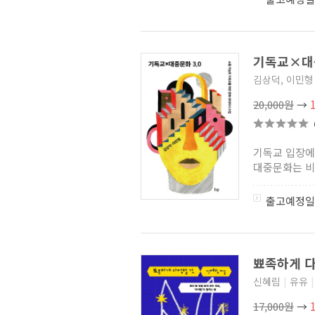
공작가 장남은 군대로
가출한다
(3)
에를렌뒤르 형사
(1)
전생해서, 지금은 시녀입니다
(1)
기독교×대중
한국 추리 스릴러 단편선
(2)
손바닥 소설
(2)
김상덕, 이민형
파리의 도서관
(2)
20,000원
→
요셉과 그 형제들
(1)
제주 4.3 역사소설
(0)
무림세가 전생랭커
(2)
에스에프널 시리즈
(2)
기독교 입장에
프로페셔널 장 시리즈
(1)
대중문화는 비
당신이 어떻게 내게로 왔을까
(1)
사이코패스와 기업살인
(0)
출고예정일
심리죄
(3)
셜록 홈즈 베스트 단편 걸작선
(2)
체홉 명작 단편선
(2)
뾰족하게 
이 멋진 세계에 축복을!
요리미치!
(2)
신혜림
|
유유
|
그날, 신에게 바랐던 것은
(1)
풀 오토로 사업합니다
(2)
17,000원
→
해리포터 기숙사 세트
(3)