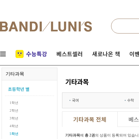
검색
네비게이션
실시간
수능특강
베스트셀러
새로나온 책
이벤
인기
기타과목
책
기타과목
초등학년 별
국어
수학
1학년
2학년
기타과목 전체
베스
3학년
4학년
5학년
기타과목
에
총 2권
의 상품이 등록되어 있습니