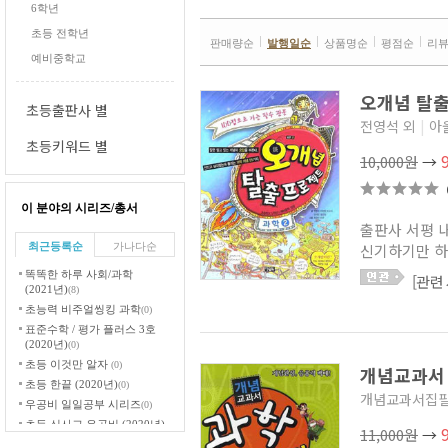
6학년
초등 전학년
판매량순
발행일순
상품명순
평점순
리
예비중학교
오개념 탈출
초등출판사 별
전영석 외
|
아
초등키워드 별
10,000원
→
이 분야의 시리즈/총서
출판사 서평 
최근등록순
가나다순
신기하기만 하
똑똑한 하루 사회/과학
[관련
(2021년)
(8)
초능력 비주얼씽킹 과학
(0)
표준수학 / 평가 플러스 3호
(2020년)
(0)
초등 이것만 알자
(0)
개념교과서 
초등 한끝 (2020년)
(0)
개념교과서집
우공비 일일공부 시리즈
(0)
초등 신사고 우공비 (2020년)
11,000원
→
(18)