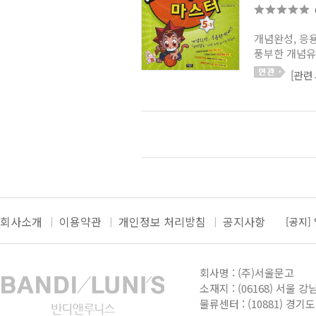
우등생 평가 10월호 (2017)
(0)
과학발명왕
(0)
나는 초등 고학년이다 영어
개념완성, 응용
시리즈
(0)
풍부한 개념유
[관련
[공지]
회사소개
이용약관
개인정보 처리방침
공지사항
[공지]
더보
[공지]
회사명 : (주)서울문고
[공지]
소재지 : (06168) 서울 강
[공지]
물류센터 : (10881) 경