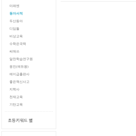
미래엔
동아서적
두산동아
디딤돌
비상교육
수학은국력
씨매쓰
알찬학습연구원
웅진(에듀왕)
에이급출판사
좋은책신사고
지학사
천재교육
기탄교육
초등키워드 별