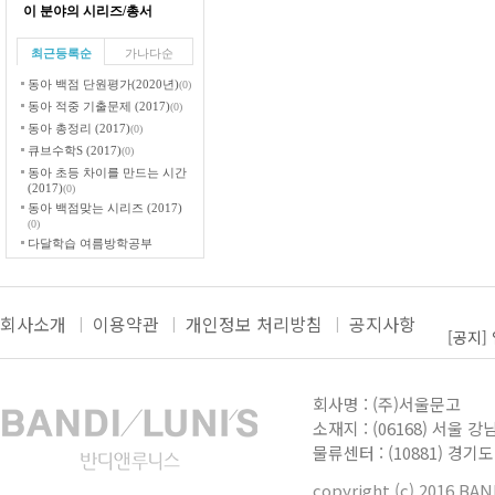
이 분야의 시리즈/총서
최근등록순
가나다순
동아 백점 단원평가(2020년)
(0)
동아 적중 기출문제 (2017)
(0)
동아 총정리 (2017)
(0)
큐브수학S (2017)
(0)
동아 초등 차이를 만드는 시간
(2017)
(0)
동아 백점맞는 시리즈 (2017)
(0)
다달학습 여름방학공부
2015
(0)
동아 적중 기출문제 (2015)
(0)
콕콕 수학 단원평가 2015학년
회사소개
(0)
이용약관
개인정보 처리방침
공지사항
[공지]
백점맞는 수학 여름방학
(0)
[공지]
더보
백점맞는 평가 겨울방학호
(2015)
(0)
[공지]
콕콕 시리즈 1학기(2015)
(0)
회사명 : (주)서울문고
콕콕 시리즈 2학기(2014)
(0)
[공지]
소재지 : (06168) 서울 강
다달학습 여름방학공부
물류센터 : (10881) 경
[공지]
2014
(0)
콕콕 시리즈 1학기(2014)
(0)
copyright (c) 2016 BA