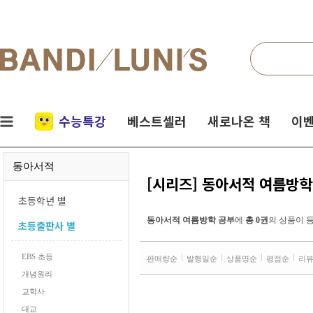
검색
네비게이션
실시간
수능특강
베스트셀러
새로나온 책
이벤
인기
동아서적
책
[시리즈] 동아서적 여름방학
초등학년 별
동아서적 여름방학 공부
에
총 0권
의 상품이 
초등출판사 별
EBS 초등
판매량순
발행일순
상품명순
평점순
리
개념원리
교학사
대교