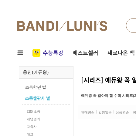
검색
네비게이션
실시간
수능특강
베스트셀러
새로나온 책
인기
웅진(에듀왕)
책
[시리즈] 에듀왕 꼭 
초등학년 별
에듀왕 꼭 알아야 할 수학 시리즈(20
초등출판사 별
EBS 초등
판매량순
발행일순
상품명순
개념원리
교학사
대교