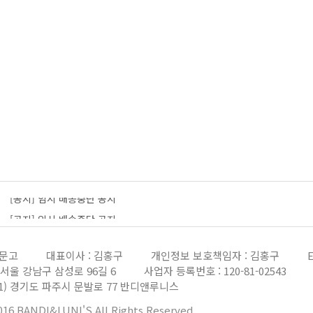
[공지] 임시 배송중단 공지
[공지] 임시 배송중단 공지
더보기
[공지] 임시 배송중단 공지
[공지] 회원가입 메일 오발송 전산오류 공지
울문고
대표이사 : 김홍구
개인정보 보호책임자 : 김홍구
E
8) 서울 강남구 삼성로 96길 6
사업자 등록번호 : 120-81-02543
[공지] 임시 배송중단 공지
881) 경기도 파주시 문발로 77 반디앤루니스
2016 BANDI&LUNI'S All Rights Reserved