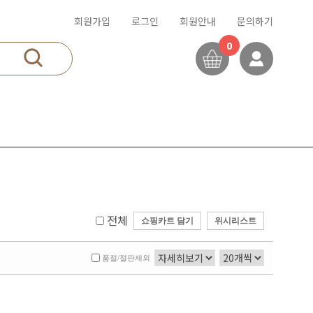
회원가입
로그인
회원안내
문의하기
0
전체
쇼핑카트 담기
위시리스트
품절/절판제외