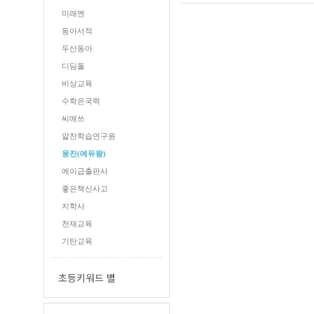
미래엔
동아서적
두산동아
디딤돌
비상교육
수학은국력
씨매쓰
알찬학습연구원
웅진(에듀왕)
에이급출판사
좋은책신사고
지학사
천재교육
기탄교육
초등키워드 별