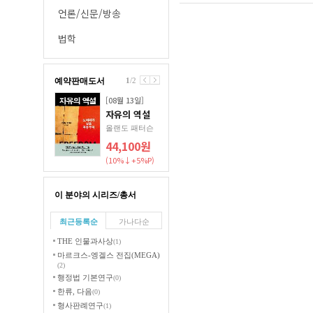
언론/신문/방송
법학
예약판매도서
1
/
2
[08월 13일]
자유의 역설
올랜도 패터슨
44,100원
(10%↓+5%P)
이 분야의 시리즈/총서
최근등록순
가나다순
THE 인물과사상
(1)
마르크스-엥겔스 전집(MEGA)
(2)
행정법 기본연구
(0)
한류, 다음
(0)
형사판례연구
(1)