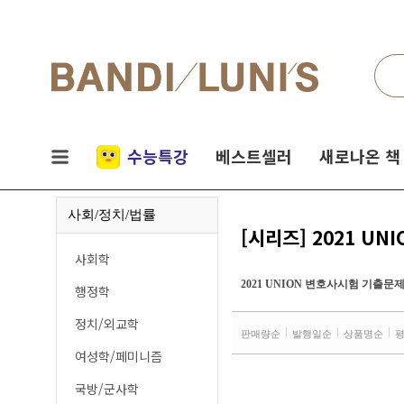
검색
네비게이션
실시간
수능특강
베스트셀러
새로나온 책
인기
사회/정치/법률
책
[시리즈] 2021 U
사회학
2021 UNION 변호사시험 기출문
행정학
정치/외교학
판매량순
발행일순
상품명순
여성학/페미니즘
국방/군사학