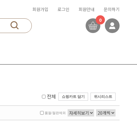
회원가입
로그인
회원안내
문의하기
0
전체
쇼핑카트 담기
위시리스트
품절/절판제외