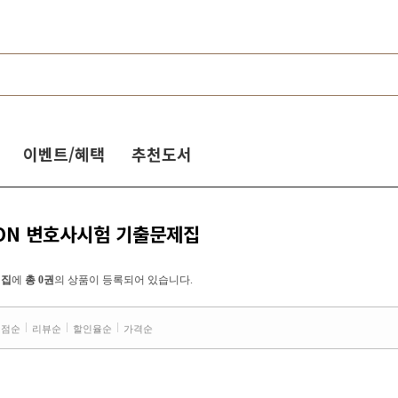
이벤트/혜택
추천도서
NION 변호사시험 기출문제집
제집
에
총 0권
의 상품이 등록되어 있습니다.
평점순
리뷰순
할인율순
가격순