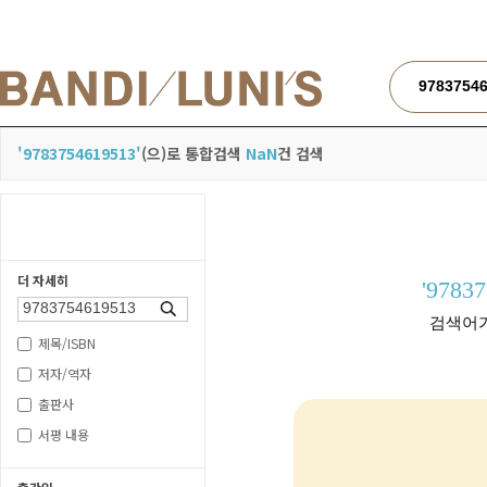
검색
'9783754619513'
(으)로 통합검색
NaN
건 검색
더 자세히
'9783
검색
검색어가
제목/ISBN
저자/역자
출판사
서평 내용