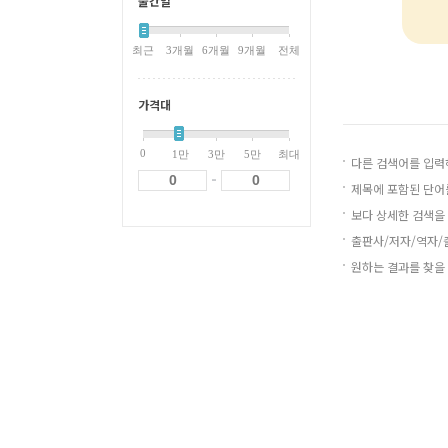
출간일
최근
3개월
6개월
9개월
전체
가격대
0
1만
3만
5만
최대
다른 검색어를 입력
-
제목에 포함된 단어
보다 상세한 검색을 
출판사/저자/역자/출
원하는 결과를 찾을