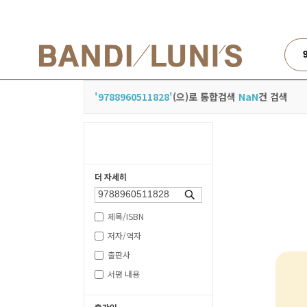
검색
'9788960511828'
(으)로 통합검색
NaN
건 검색
더 자세히
검색
제목/ISBN
저자/역자
출판사
서평 내용