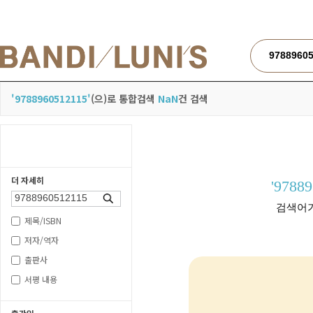
검색
'9788960512115'
(으)로 통합검색
NaN
건 검색
더 자세히
'9788
검색
검색어가
제목/ISBN
저자/역자
출판사
서평 내용