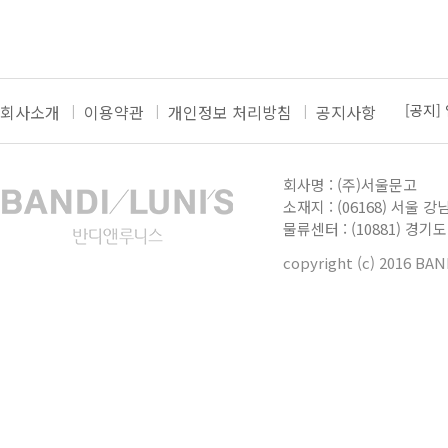
회사소개
이용약관
개인정보 처리방침
공지사항
[공지]
[공지]
더보기
[공지]
회사명 : (주)서울문고
[공지]
소재지 : (06168) 서울 강
물류센터 : (10881) 경
[공지]
copyright (c) 2016 BA