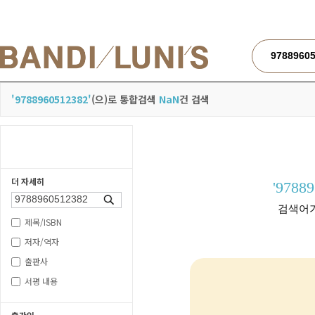
검색
'9788960512382'
(으)로 통합검색
NaN
건 검색
더 자세히
'9788
검색
검색어가
제목/ISBN
저자/역자
출판사
서평 내용