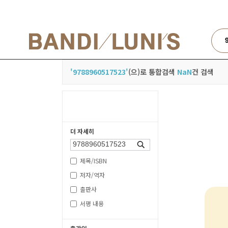
검색
'9788960517523'
(으)로 통합검색
NaN
건 검색
더 자세히
검색
제목/ISBN
저자/역자
출판사
서평 내용