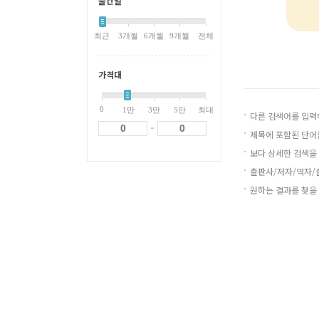
출간일
최근
3개월
6개월
9개월
전체
가격대
0
1만
3만
5만
최대
다른 검색어를 입력
-
제목에 포함된 단어
보다 상세한 검색을 
출판사/저자/역자/출
원하는 결과를 찾을