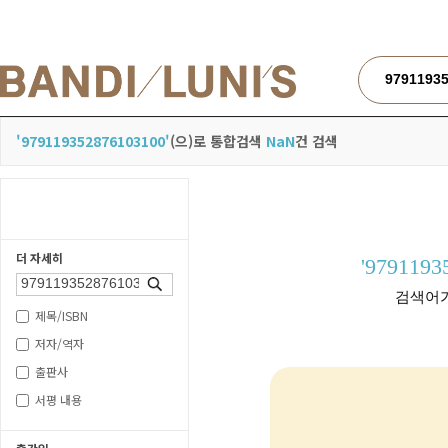
검색
'979119352876103100'
(으)로 통합검색
NaN
건 검색
더 자세히
'9791193
검색
검색어가
제목/ISBN
저자/역자
출판사
서평 내용