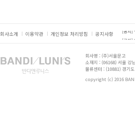
회사소개
이용약관
개인정보 처리방침
공지사항
[공지]
[공지]
더보기
[공지]
회사명 : (주)서울문고
[공지]
소재지 : (06168) 서울 강
물류센터 : (10881) 경
[공지]
copyright (c) 2016 BA