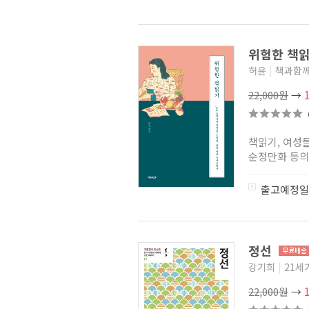
민속학연구소 학술총서 시리즈
(2)
안동의 마을 민속
(0)
부산대학교
위험한 책
한국민족문화연구소 로컬리티
연구총서
(22)
허윤
|
책과함
제주대학교출판부 제주학총서
(2)
22,000원
→
경북의 종가문화
(37)
작가들의 산책
(0)
계명 한국학 총서
(2)
하늘에서 바라본 한국의 숨결
책읽기, 여성들
(0)
순정만화 등의 
보고사 탐라문화총서
(2)
내고향 서울
(0)
출고예정일
서울문화마당
(0)
쏭내관의 재미있는 기행
시리즈
(6)
한국문화유전자총서
(1)
문화의 길
(10)
정선
충청남도 사람들은 어떻게
살아왔나
(1)
강기희
|
21세
제주발전연구원 제주학총서
(1)
22,000원
→
왕실문화 기획총서
(4)
강화의 종교세시
(0)