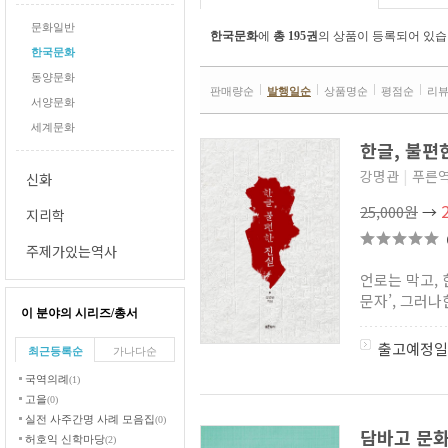
문화일반
한국문화
에
총 195권
의 상품이 등록되어 있습
한국문화
동양문화
판매량순
발행일순
상품명순
평점순
리
서양문화
세계문화
한글, 불편
강명관
|
푸른
신화
25,000원
→
지리학
주제가있는역사
언로는 막고,
문자’, 그러나
이 분야의 시리즈/총서
출고예정일
최근등록순
가나다순
국역의례
(1)
고을
(0)
실전 사주간명 사례 모음집
(0)
담바고 문
허호익 신학마당
(2)