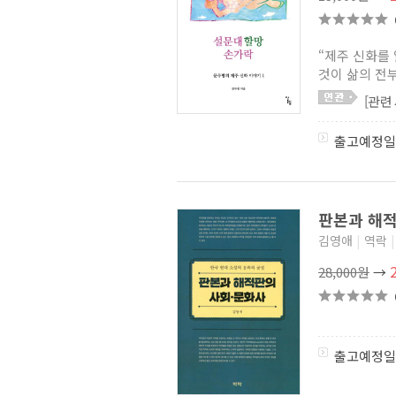
“제주 신화를
것이 삶의 전부
[관련
출고예정일
판본과 해
김영애
|
역락
|
28,000원
→
출고예정일