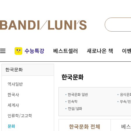
검색
네비게이션
실시간
수능특강
베스트셀러
새로나온 책
이벤
인기
한국문화
책
한국문화
역사일반
한국사
한국문화 일반
음식문
민속학
무속/
세계사
전설/설화
인류학/고고학
한국문화 전체
베스
문화