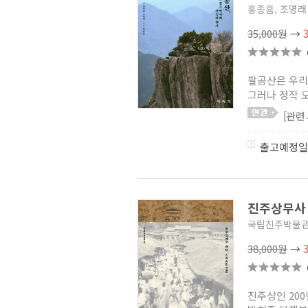
홍종흠, 조명래
35,000원
→
팔공산은 우리
그러나 정작 
[관련
출고예정일
진주상무
국립진주박물
38,000원
→
진주상인 20