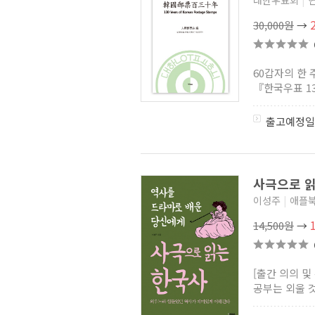
대한우표회
|
30,000원
→
60갑자의 한
『한국우표 13
출고예정일
사극으로 
이성주
|
애플
14,500원
→
[출간 의의 및
공부는 외울 것