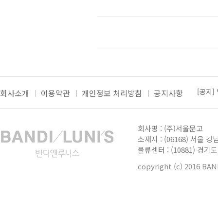
회사소개
이용약관
개인정보 처리방침
공지사항
[공지]
[공지]
더보
[공지]
회사명 : (주)서울문고
[공지]
소재지 : (06168) 서울 강
물류센터 : (10881) 경
[공지]
copyright (c) 2016 BA