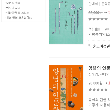
슬픈조선
안대회
|
문학
(0)
역사의 길
(2)
33,000원
→
대한민국 도슨트
(2)
천년 만년 고흥설화
(0)
경기 그레이트 북스
(12)
경기학 학술기획 총서
(1)
“담배를 버린
광주문화재단 누정총서
(6)
만병통치약으로
도서해양 교양문고
(0)
최준식 교수의 서울문화지
(1)
출고예정일
안동문화 100선
(0)
서울을 먹다
(2)
POP-UP Seoul
(0)
제주학연구센터 제주학총서
(2)
문화와 역사를 담다
(6)
양념의 인
강릉단오제보존회 연구총서
(1)
정혜경, 신다연
조선왕실문화총서
(0)
지역어와 문화가치 학술총서
(4)
20,000원
→
안동문화연구소 자료총서
(0)
여행자를 위한 나의
문화유산답사기
(4)
음식의 간을 
전북대학교 농악 풍물굿
연구소 총서
(0)
어떻게 사용하
한국의 언어 민속지
(1)