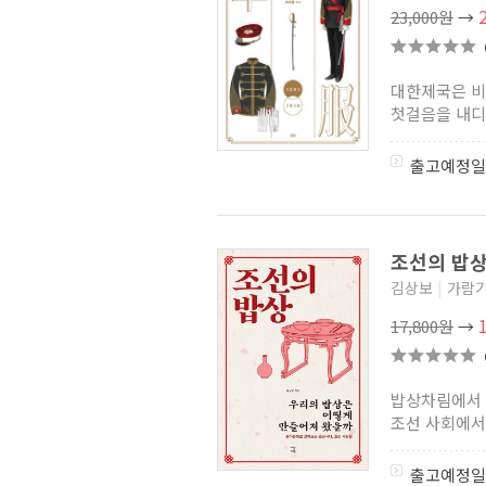
23,000원
→
한국의 무가
(0)
보고 생각하고 느끼는 우리
명승기행
(2)
역사로 여는
대한제국은 비
과학문화유산답사기
(4)
첫걸음을 내디뎠
이야기로 만나는 세종대왕
100리 길
(4)
상주박물관 문화총서
(0)
출고예정일
안동의 민속마을 시리즈
(0)
이보형 평론집
(2)
세계사 주목하는 한국문화
(2)
사계절 한국문화총서
(12)
조선의 밥
제주문화 원류찾기
(0)
경북의 종가문화 2
(8)
김상보
|
가람
경북의 종가문화 1
(10)
17,800원
→
경북의 종가문화 3
(8)
장주근 저작집
(0)
19세기 20세기초 여성생활사
자료집
(8)
밥상차림에서 
푸른사상사 한국문화총서
(11)
조선 사회에서 
영조 시대의 조선
(11)
섬사람들의 삶과 도구
(0)
출고예정일
문화유산을 찾아서
(0)