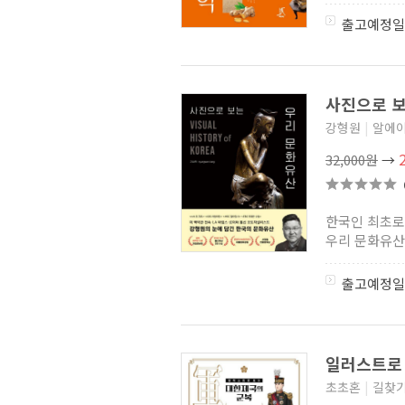
한국기층문화의 탐구
(4)
출고예정일
대구의 뿌리 달성 산책
(0)
바다맛 기행
(2)
민족문화 학술총서
(9)
경기도 무형문화유산 학술조사
(0)
사진으로 보
음식강산
(3)
강형원
|
알에이
경북의 종가문화 4
(8)
농악학술총서
(0)
32,000원
→
동아대학교 석당학술원
지역문화총서
(3)
인천학연구총서
(14)
해녀연구총서
(4)
한국인 최초로
한식문화총서
(6)
우리 문화유산
진주 문화를 찾아서
(8)
송기호 교수의 우리역사읽기
(0)
출고예정일
다산문화시리즈(구 풍양)
(4)
전국재의 놀이 백과 시리즈
(2)
한국복식문화연구총서
(0)
Who Am I 나는 누구인가 쉽게
읽는 한글판 자랑스런 나의
일러스트로
뿌리
(0)
초초혼
|
길찾
한국 근대 민속 인류학
자료대계
(0)