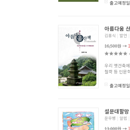
출고예정일
아름다움 
김홍식
|
발언
|
16,500원
→
우리 옛건축에
철학 등 인문학
출고예정일
설문대할망 
문무병
|
알렙
|
13,000원
→