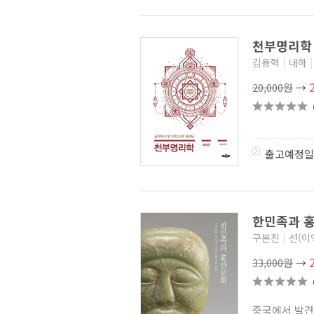
천부명리학
김용혁
|
내하
|
20,000원
→
출고예정일
한민족과 
구본진
|
선(이
33,000원
→
중국에서 발견