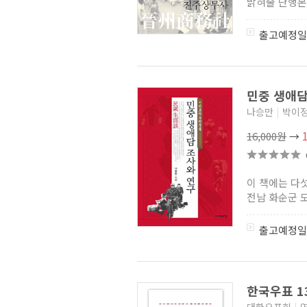
밝혀줄 단행본
출고예정일
민중 생애담
나승만
|
박이
16,000원
→
이 책에는 다
전남 화순군 도
출고예정일
한국우표 1