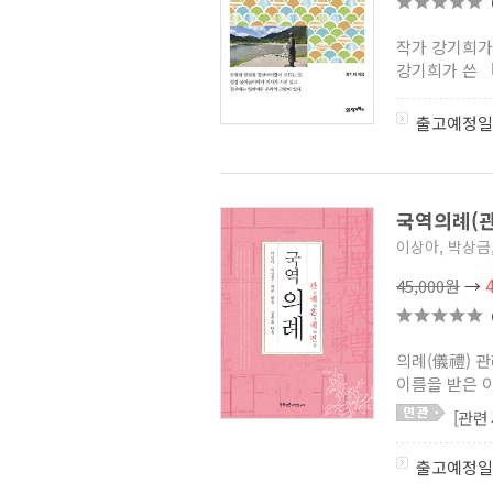
섬문화 답사기 시리즈
(3)
조용헌의 백가기행
(2)
작가 강기희가
테마 한국문화사
(10)
강기희가 쓴 
종교민속총서
(0)
통일인문학 번역 총서
(1)
출고예정일
도서해양학술총서
(3)
국역 휘찬여사
(0)
내 손안의 경남
(4)
공연예술사료번역총서
(0)
국역의례(
키워드 한국문화
(13)
이화한국문화연구총서
(22)
이상아, 박상금
백두대간 민속기행
(2)
토속음식과 지역정체성
(0)
45,000원
→
한국의 차 문화 천년
(7)
한국 매장문화재
조사연구방법론
(0)
의례(儀禮) 
새 민족문학사 강좌
(0)
이름을 받은 이
아름다운 우리문화재
(0)
역주 효종동궁일기
(0)
[관련
영인 소현동궁일기
(0)
출고예정일