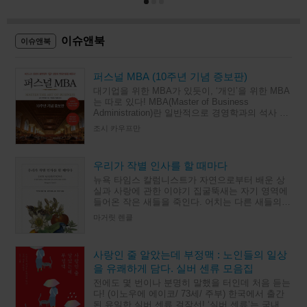
이슈앤북
이슈앤북
퍼스널 MBA (10주년 기념 증보판)
대기업을 위한 MBA가 있듯이, ‘개인’을 위한 MBA
는 따로 있다! MBA(Master of Business
Administration)란 일반적으로 경영학과의 석사 과
정으로, 이론보다 실무에 비중을 둔 교육
조시 카우프만
우리가 작별 인사를 할 때마다
뉴욕 타임스 칼럼니스트가 자연으로부터 배운 상
실과 사랑에 관한 이야기 집굴뚝새는 자기 영역에
들어온 작은 새들을 죽인다. 어치는 다른 새들의
새끼를 잡아먹는다. 시인이자 수필가인 마거릿 렌
마거릿 렌클
클이 관찰한 미국 남
사랑인 줄 알았는데 부정맥 : 노인들의 일상
을 유쾌하게 담다. 실버 센류 모음집
전에도 몇 번이나 분명히 말했을 터인데 처음 듣는
다! (이노우에 에이코/ 73세/ 주부) 한국에서 출간
된 유일한 실버 센류 걸작선! ‘실버 센류’는 국내 인