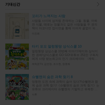
기대신간
꼬리가 느껴지는 사람
사람들 사이에 섬처럼 존재하는 그들. 동물, 어쩌
면 식물, 때로는 정물과도 같은 사람들을 두 권의
책이 아코디언 접이면을 통해 이어져 끝없이 되풀
이되는 독특한 구조로 그린다. 반복되는 일상 속에
이진희
서 조금씩 다른 모습으
타키 포오 얼렁뚱땅 상식스쿨 10
얼렁뚱땅 상싱스쿨 10번째 이야기!재미와 상식이
한 권에!상식스쿨로 GO GO!유튜브 251만 구독자
에게 사랑 받는최고의 인기 크리에이터 〈캐릭온
TV〉의초등 상식 학습 스토리북 10번째 이야기!허
캐릭온TV, 김언정, 조수현, 정효해
세 곰돌이 포오,
슈뻘맨의 숨은 과학 찾기 8
엉뚱한 도전 속에 과학이 숨어 있다?!슈뻘맨과 함
께 숨은 과학 찾기!《슈뻘맨의 숨은 과학 찾기》는
유튜브 크리에이터 슈뻘맨의 기발하고 유쾌한 도
전을 함께하며, 그 속에 숨은 과학 원리와 상식을
서후
찾아 보는 과학 학습