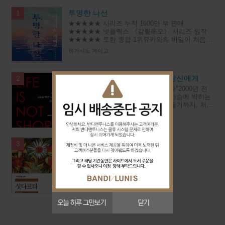
투명한 나선
1
★★★★★ 시리즈 누적 1600만 부 판매
★★★★★ 넷플릭스 《갈릴레오》 시리즈 원작
★★★★★ 토한 종합 1위유카와의 비밀이 처음
밝혀지는갈릴레오 시리즈 최신작◆ 이름이 곧 장
히가시노 게이고
르인 작가히가시노 게이고 대표 시리즈‘오
세네카, 오늘을 빼앗기고 있는 당신에게
2
"오늘 하루, 당신의 시간은 0분이었다"2000년 전
철학자가 던진 질문이 지금 당신의 가슴에 박히는
이유새벽에 눈을 떠서 밤에 다시 잠들기까지, 처리
해야 할 일들과 답해야 할 부탁들과 견뎌야 할 자
루키우스 안나이우스 세네카
리들로 하루가 가
싯다르타 - 세계문학전집 58
3
헤르만 헤세