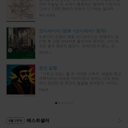
으며 오늘날 전 세계가 통용하는 절대적 기준이다.
그러나 구(球) 형태인 태초의 지구에는 절대적 방
향이란 존재하지 않았다. 그렇다면 네 방위와 그
제리 브로턴
자리는 과연 어디서 비
오디세이아 (영화 <오디세이> 원작)
트로이아 전쟁의 영웅 오디세우스는 전쟁에서 승
리한 후 고향 이타카로 돌아가려 하지만, 그의 여
정은 결코 평탄치 않았다. 포세이돈의 분노, 신들
의 장난, 인간의 오만과 약함은 그의 여정을 가로
호메로스
막고, 그는 무려 10년에
청년 칼뱅
『기독교 강요』를 쓴 거대한 신학자, 냉철한 종교
개혁자라는 익숙한 이미지에서 벗어나 아직 완성
되지 않았던 한 청년의 얼굴을 보여준다. 저자는 4
천여 통에 이르는 칼뱅의 편지를 따라가며, 첫 책
하늘샘
의 출판비를 걱정하고,
베스트셀러
8월 1주차