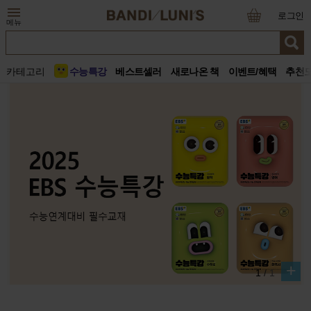
로그인
메뉴
카테고리
수능특강
베스트셀러
새로나온 책
이벤트/혜택
추천
+
1
/
1