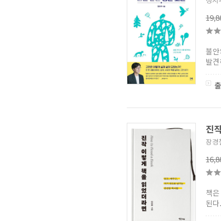
정지
19,
불안
발견
진작
장경
16,
책은
된다