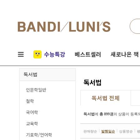
검색
네비게이션
실시간
수능특강
베스트셀러
새로나온 책
인기
독서법
책
독서법
인문학일반
독서법 전체
철학
국어학
독서법
에
총 899권
의 상품이 등록
교육학
판매량순
발행일순
상품명순
기호학/언어학