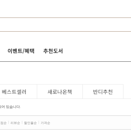
이벤트/혜택
추천도서
베스트셀러
새로나온책
반디추천
되어 있습니다.
평점순
리뷰순
할인율순
가격순