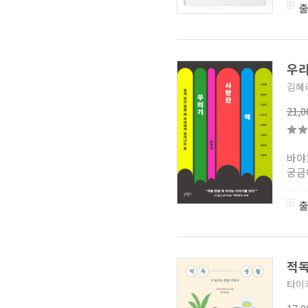
우리
김혜
21,
바야
궁금
적
타이