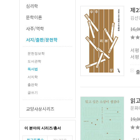
심리학
제2
문학이론
김선경
사주/역학
16,
서지/출판/문헌학
서평
문헌정보학
서평
도서관학
독서법
서지학
출판학
글쓰기
읽고
문화
교양사상시리즈
19,
이 분야의 시리즈/총서