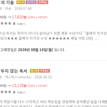
서의 기술
환
|
라곰
|
2026.07.08
17,820
800원
→
원
(10%↓+5%P)
0
리뷰
(0)
 이상 독서는 취미가 아니다.살아남기 위한 생존 수단이다.”‘올해의 작가상’
 담다★★★ 올해의 작가상 수상 ★★★★★★ 매일 아침 10만 ...
출고예정일은
2026년 08월 10일(월)
입니다.
두지 않는 독서
호
|
엑스북스(xbooks)
|
2026.06.15
15,120
800원
→
원
(10%↓+5%P)
0
리뷰
(0)
가 책읽기를 다시 시작하고 여러 책모임을 경험하며 공허했던 삶을 다채롭
을 담은 독서 에세이다. 금융회사 증권맨으로 오랜 시간 일하며 삶의 의미를 