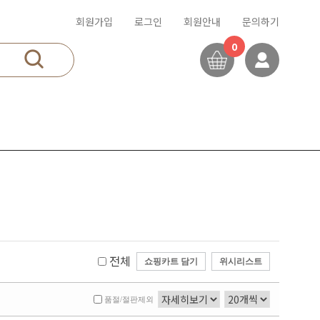
회원가입
로그인
회원안내
문의하기
0
전체
쇼핑카트 담기
위시리스트
품절/절판제외