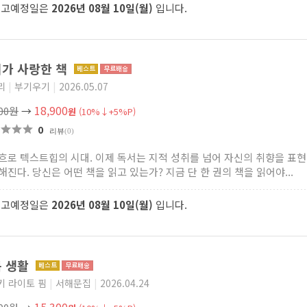
출고예정일은
2026년 08월 10일(월)
입니다.
가 사랑한 책
리
|
부기우기
|
2026.05.07
18,900
000원
→
원
(10%↓+5%P)
0
리뷰
(0)
흐로 텍스트힙의 시대. 이제 독서는 지적 성취를 넘어 자신의 취향을 표
해진다. 당신은 어떤 책을 읽고 있는가? 지금 단 한 권의 책을 읽어야...
출고예정일은
2026년 08월 10일(월)
입니다.
독 생활
키 라이토 핌
|
서해문집
|
2026.04.24