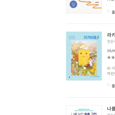
라키
전은주
18,
AI
어린
나를