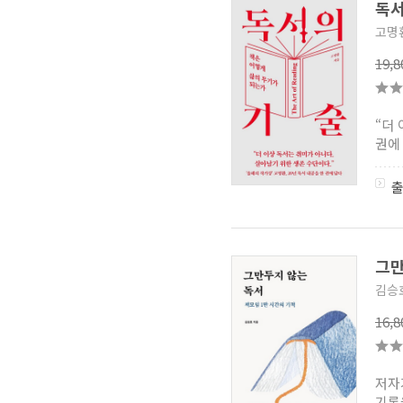
독
고명
19,
“더
권에
그만
김승
16,
저자
기록