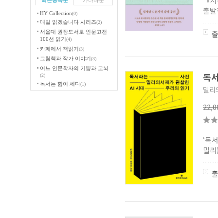
『시
최근등록순
가나다순
출발
HY Collection
(0)
매일 읽겠습니다 시리즈
(2)
서울대 권장도서로 인문고전
100선 읽기
(4)
카페에서 책읽기
(3)
그림책과 작가 이야기
(3)
어느 인문학자의 기쁨과 고뇌
독
(2)
독서는 힘이 세다
(1)
밀리
이 작품을 읽는다
(2)
22,
‘독
밀리