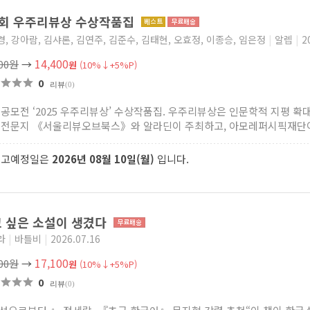
회 우주리뷰상 수상작품집
, 강아람, 김샤론, 김연주, 김준수, 김태현, 오효정, 이종승, 임은정
|
알렙
|
2
14,400
000원
→
원
(10%↓+5%P)
0
리뷰
(0)
 공모전 ‘2025 우주리뷰상’ 수상작품집. 우주리뷰상은 인문학적 지평 확
 전문지 《서울리뷰오브북스》와 알라딘이 주최하고, 아모레퍼시픽재단이 
출고예정일은
2026년 08월 10일(월)
입니다.
 싶은 소설이 생겼다
라
|
바틀비
|
2026.07.16
17,100
000원
→
원
(10%↓+5%P)
0
리뷰
(0)