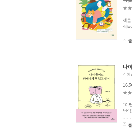
17,
책을
적독
나이
심혜
18,
“이
번역