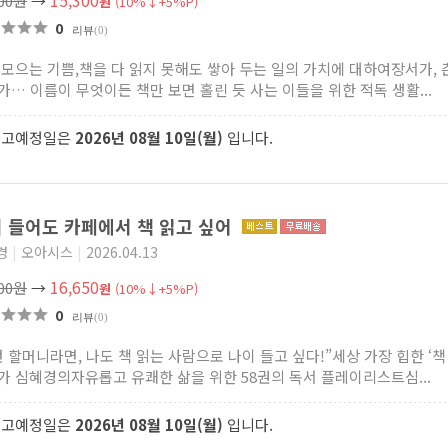
15,300
000원
→
원
(10%↓+5%P)
0
리뷰
(0)
 모으는 기쁨,책을 다 읽지 못해도 쌓아 두는 일의 가치에 대하여장서가, 
가… 이름이 무엇이든 책만 보면 홀린 듯 사는 이들을 위한 적독 생활...
출고예정일은
2026년 08월 10일(월)
입니다.
 들어도 카페에서 책 읽고 싶어
경
|
오아시스
|
2026.04.13
16,650
500원
→
원
(10%↓+5%P)
0
리뷰
(0)
런 할머니라면, 나도 책 읽는 사람으로 나이 들고 싶다!”세상 가장 힙한 ‘책
가 심혜경의자유롭고 유쾌한 삶을 위한 58권의 독서 플레이리스트심...
출고예정일은
2026년 08월 10일(월)
입니다.