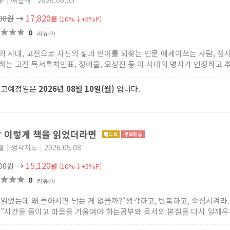
우
|
해결책
|
2026.06.05
17,820
800원
→
원
(10%↓+5%P)
0
리뷰
(0)
의 시대, 고전으로 자신의 삶과 언어를 되찾는 인문 에세이쓰는 사람, 정
하는 고전 독서록차인표, 정여울, 오상진 등 이 시대의 명사가 인정하고 추천
출고예정일은
2026년 08월 10일(월)
입니다.
 이렇게 책을 읽었더라면
철
|
생각지도
|
2026.05.08
15,120
800원
→
원
(10%↓+5%P)
0
리뷰
(0)
 읽었는데 왜 돌아서면 남는 게 없을까?“생각하고, 반복하고, 숙성시켜라
.”시간을 들이고 마음을 기울여야 하는공부와 독서의 본질을 다시 일깨우는 