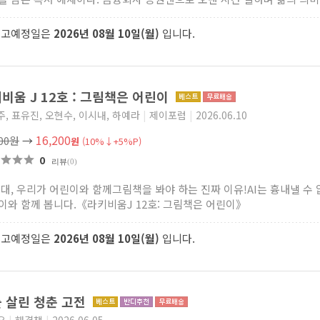
출고예정일은
2026년 08월 10일(월)
입니다.
비움 J 12호 : 그림책은 어린이
, 표유진, 오현수, 이시내, 하예라
|
제이포럼
|
2026.06.10
16,200
000원
→
원
(10%↓+5%P)
0
리뷰
(0)
 시대, 우리가 어린이와 함께그림책을 봐야 하는 진짜 이유!AI는 흉내낼 
이와 함께 봅니다.《라키비움J 12호: 그림책은 어린이》
출고예정일은
2026년 08월 10일(월)
입니다.
 살린 청춘 고전