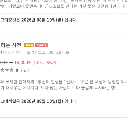
선으로부터,』 정세랑, 『초급 한국어』 문지혁 강력 추천“이 책이 한국
점이 되었으면 좋겠습니다.”K-소설을 만나는 기분 좋은 첫걸음나만의 ‘최애 
출고예정일은
2026년 08월 10일(월)
입니다.
서라는 사건
의서재, 정유라
|
오리지널스
|
2026.07.08
19,800
000원
→
원
(10%↓+5%P)
0
리뷰
(0)
서와 무제한 친해지리’ ‘당신의 일상을 1밀리+’. 10년 전 세상에 등장한 
)가 내세우는 메시지다. 보다 많은 사람이 보다 즐겁게 독서라는 행...
출고예정일은
2026년 08월 10일(월)
입니다.