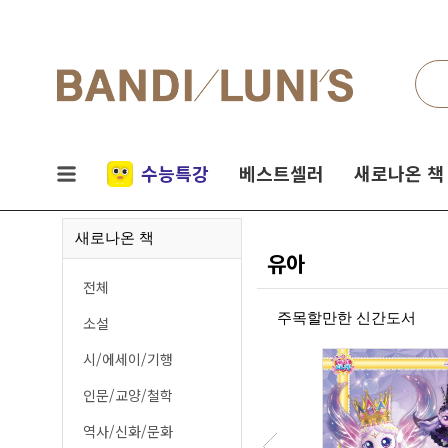
검색
네비게이션
실시간
수능특강
베스트셀러
새로나온 책
인기
새로나온 책
책
유아
전체
주목할만한 신간도서
소설
시/에세이/기행
인문/교양/철학
역사/신화/문화