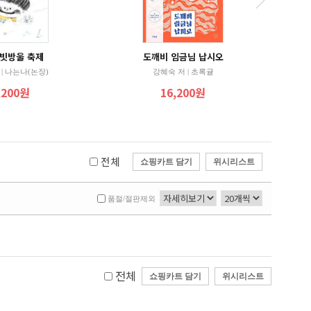
 빗방울 축제
도깨비 임금님 납시오
| 나는나(논장)
강혜숙 저 | 초록귤
,200원
16,200원
전체
쇼핑카트 담기
위시리스트
품절/절판제외
전체
쇼핑카트 담기
위시리스트