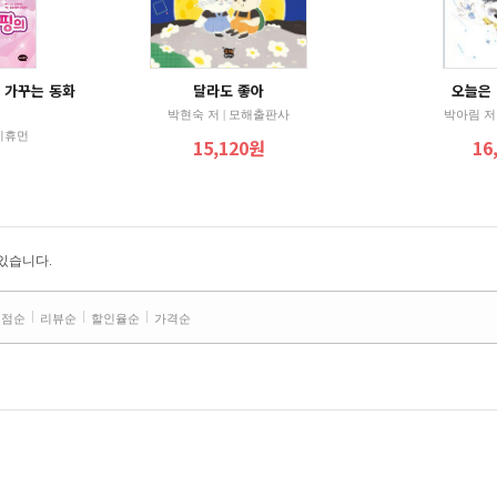
 가꾸는 동화
달라도 좋아
오늘은
박현숙 저 | 모해출판사
박아림 저 
아이휴먼
15,120원
16
있습니다.
평점순
리뷰순
할인율순
가격순