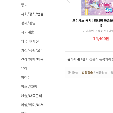
종교
사회/정치/법률
당근 사러 갔다가 앵무새 사 왔어요!
프린세스 캐치! 티니핑 마음을
경제/경영
9
마이클 로젠 저 | 토토북
아이휴먼 편집부 저 | 
자기계발
15,300원
14,400원
외국어/사전
가정/생활/요리
건강/의학/미용
유아
에
총 0권
의 상품이 등록되어 
유아
판매량순
발행일순
상품명순
어린이
청소년교양
예술/대중문화
여행/취미/레저