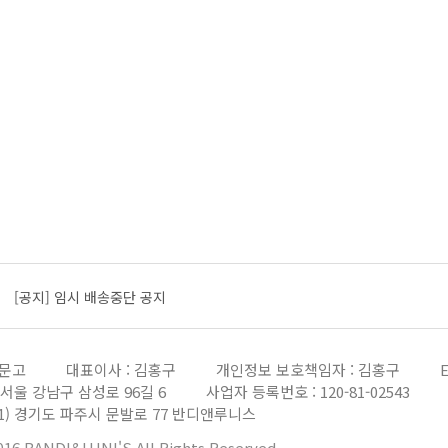
[공지] 임시 배송중단 공지
[공지] 임시 배송중단 공지
더보기
[공지] 임시 배송중단 공지
울문고
대표이사 : 김홍구
개인정보 보호책임자 : 김홍구
E
[공지] 회원가입 메일 오발송 전산오류 공지
8) 서울 강남구 삼성로 96길 6
사업자 등록번호 : 120-81-02543
881) 경기도 파주시 문발로 77 반디앤루니스
[공지] 임시 배송중단 공지
2016 BANDI&LUNI'S All Rights Reserved