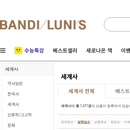
검색
네비게이션
실시간
수능특강
베스트셀러
새로나온 책
이벤
인기
세계사
책
세계사
역사일반
세계사 전체
베스트
한국사
세계사
세계사
에
총 7,377권
의 상품이 등록되어 있습
인류학/고고학
판매량순
발행일순
상품명순
평점순
리
문화