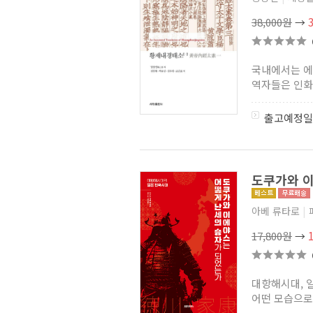
사마천과 사기에 대한 모든 것
(2)
38,000원
→
처음 읽는 세계사
(7)
결코 작지 않은 역사 시리즈
(2)
에피소드 세계사
(2)
Scandal 세계사
(1)
국내에서는 에
완역 사기 시리즈
(7)
역자들은 인화
China Library 차이나
라이브러리
(0)
출고예정일
움베르토 에코의 중세 컬렉션
(5)
마스터스 오브 로마
(28)
평설자치통감
(1)
이슬람 학교
(3)
도쿠가와 이
관능으로 천하를 지배한
구중궁궐 여인들
(0)
시대를 움직인 한마디
(0)
아베 류타로
|
메이지 이야기
(3)
17,800원
→
중국 시안의 문화유산
(6)
로마의 일인자
(5)
세상을 바꾼 그들의 연애
(5)
칭기스 칸
(4)
대항해시대, 
세계사신문
(0)
어떤 모습으로 
한국외국어대학교