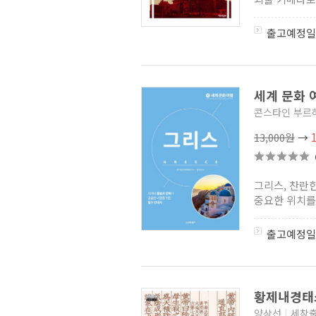
학술총서
(2)
HK러시아 유라시아
출고예정일
연구시리즈
(0)
유라시아 국가 역사 문화 탐방
시리즈
(1)
한양대일본학국제비교연구소비교일본학총서
(1)
세계 문화 
19세기의 동아시아
(4)
히틀러의 장군들
(1)
콘스타인 부르
역사 속 인물과 함께하는
세계기행 세계의 도시를 가다
13,000원
→
(0)
마피아
(5)
불멸의 증거
(3)
만화 로마사 시리즈
그리스, 찬란
(2)
시친의 지구연대기
(5)
중요한 위치를
3권으로 읽는 자치통감 294
(3)
HISTORY ARENA
(3)
출고예정일
아침역사강좌
(5)
서울대학교 아시아연구소
아시아 근현대사 총서
(0)
메리 비어드 선집
(2)
중국 학교
(3)
황제내경태소
중국귀주민족민간미술전집
(4)
양상선
|
세창