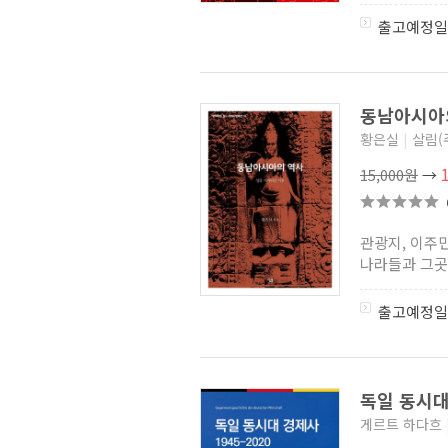
러시아연구소 HK 연구사업단
학술연구총서
(4)
출고예정일
중국관행 자료총서
(9)
국민대학교
중국인문사회연구소 지식계보
시리즈
(0)
중국관행 연구총서
동남아시아의
(5)
인도연구원총서
(1)
황은실
|
살림(
한림일본학자료총서
(7)
인간사랑 중국사
(4)
15,000원
→
한국외국어대학교
러시아연구소 HK 연구사업단
인문공간번역총서
(0)
아시아의 알려지지 않은
관광지, 이주
민중봉기
(3)
나라들과 그곳
한일대역 - 일본을 읽는다
(3)
중국명절문화시리즈
(10)
출고예정일
종횡무진 시리즈
(5)
PEACE by PEACE
(6)
글항아리 이슬람 총서
(2)
인문과학 코스모스
(3)
독일 동시대 
게르트 하다흐