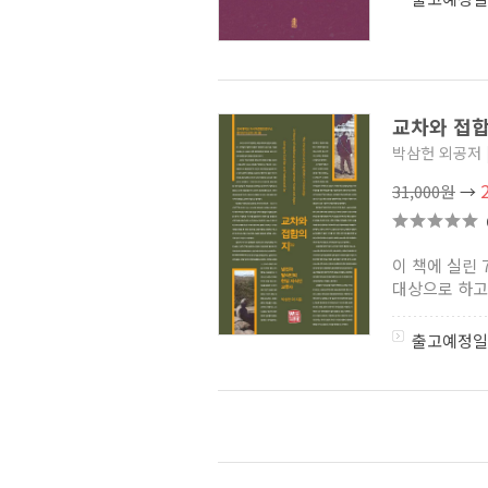
교차와 접합
박삼헌 외공저
31,000원
→
이 책에 실린 
대상으로 하고 
출고예정일