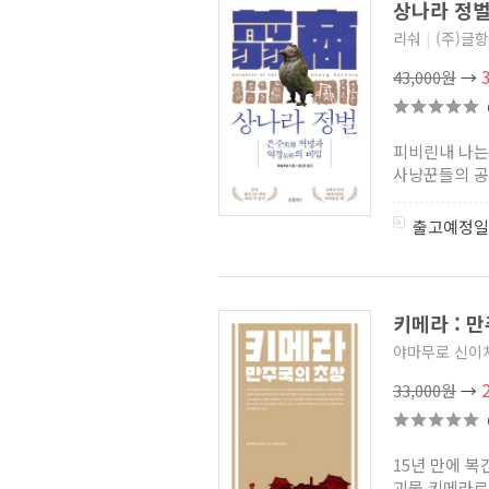
상나라 정벌
장자화의 사기
(0)
리숴
|
(주)글
생각하는 힘 세계사컬렉션
(10)
CBNU CORE 지역학총서
(0)
43,000원
→
석오 역사연구자료 시리즈
(1)
라틴아메리카 고전
(0)
지도로 읽는다
(8)
피비린내 나는
정사 삼국지 (휴머니스트)
(4)
사냥꾼들의 공조
서울대학교아시아연구소중앙아시아센터고려인총서
(0)
한림일본학연구총서
(3)
출고예정일
사자성어 삼국지
(1)
알타이 스케치 시리즈
(0)
주경철의 유럽인 이야기
(3)
옥스퍼드 미국사 시리즈
(1)
건국대학교 아시아콘텐츠
키메라 : 
연구소 동아시아
(0)
야마무로 신이
인하대 한국학연구소 번역총서
07
(3)
33,000원
→
경희대학교 아프리카연구센터
총서
(0)
불탑의 아시아 지역 전이양상
(1)
15년 만에 복
지중해 국가정보 시리즈
(1)
중일언어문화교육연구단
괴물 키메라로 