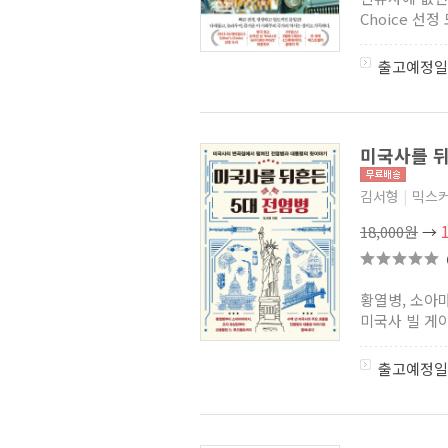
동북아다이멘션연구총서
(1)
Choice 선
술술 삼국지
(2)
동북아역사재단연구총서
(0)
출고예정일
계간 삼천리 해제집
(3)
보고사 일본학총서
(1)
교과서보다 먼저 읽는 첫
세계사
(2)
나의 문화유산 답사기 [개정판]
미국사를 뒤
(6)
히토쓰바시대학
한국학연구센터 번역총서
(1)
김서형
|
믹스커
본격 한중일 세계사
(2)
18,000원
→
어메이징 디스커버리
(4)
재일한인 연구총서
(3)
Liberte : 프랑스 혁명사 10부작
(1)
황열병, 소아
지성인들의 도시 아카이브
(3)
미국사 빌 게이
동북아역사재단 교양총서
(0)
한길컬처북스
(1)
중국을 말하다
(0)
출고예정일
흥미로운 중국이야기
(0)
다정 김규현의 히말라야의 꿈
(2)
그리스인 이야기 시리즈(살림)
(3)