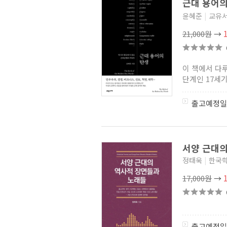
근대 용어의
윤혜준
|
교유
21,000원
→
이 책에서 다
단계인 17세기
출고예정일
서양 근대의
정태욱
|
한국
17,000원
→
출고예정일