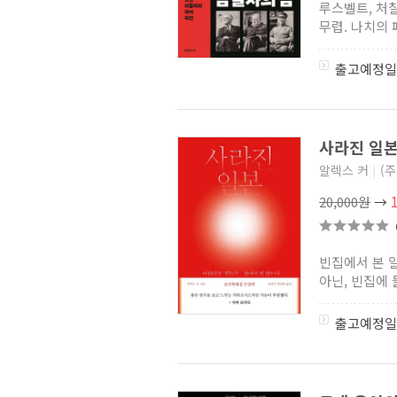
루스벨트, 처
무렵. 나치의 
출고예정일
사라진 일본
알렉스 커
|
(
20,000원
→
빈집에서 본 
아닌, 빈집에 
출고예정일