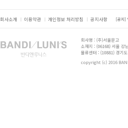
회사소개
이용약관
개인정보 처리방침
공지사항
[공지]
[공지]
더보
[공지]
회사명 : (주)서울문고
[공지]
소재지 : (06168) 서울 강
물류센터 : (10881) 경
[공지]
copyright (c) 2016 BA