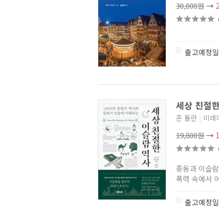
30,000원
→
출고예정일
세상 친절한
존 톨란
|
미래
19,800원
→
중동과 이슬람
폭력 속에서 어
출고예정일