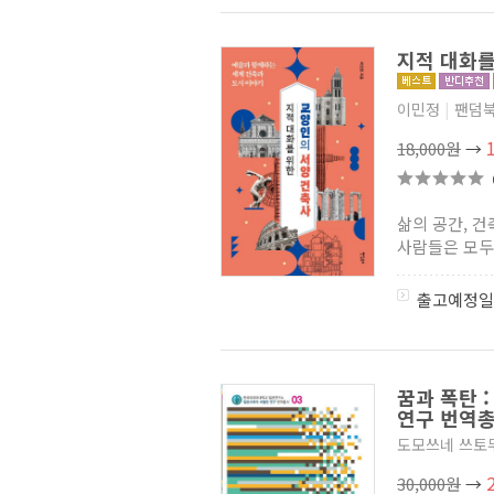
지적 대화를
이민정
|
팬덤
18,000원
→
삶의 공간, 건
사람들은 모두 
출고예정일
꿈과 폭탄 
연구 번역총
도모쓰네 쓰토
30,000원
→