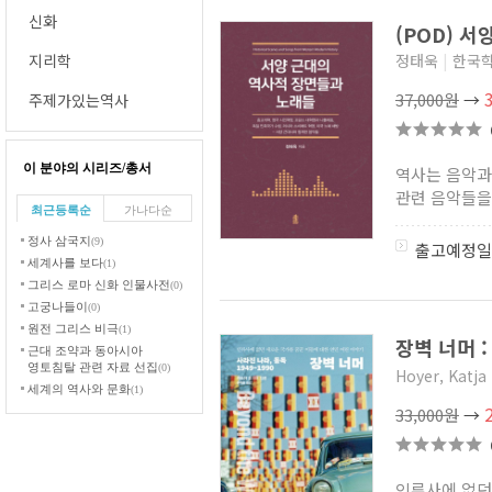
신화
(POD) 
지리학
정태욱
|
한국
37,000원
→
주제가있는역사
이 분야의 시리즈/총서
역사는 음악과
관련 음악들을 
최근등록순
가나다순
정사 삼국지
(9)
출고예정일
세계사를 보다
(1)
그리스 로마 신화 인물사전
(0)
고궁나들이
(0)
원전 그리스 비극
(1)
장벽 너머 :
근대 조약과 동아시아
영토침탈 관련 자료 선집
(0)
Hoyer, Katja
세계의 역사와 문화
(1)
33,000원
→
일본 동남아시아 학술총서
(8)
동아시아고대학회 학술총서
(2)
신주 사기
(6)
한빛비즈 교양툰
(1)
인류사에 없던 