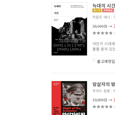
늑대의 시간
하랄트 얘너
|
28,000원
→
야만의 시대에
똘똘 뭉쳐 있었
출고예정일
암살자의 밤
하워드 블룸
|
19,800원
→