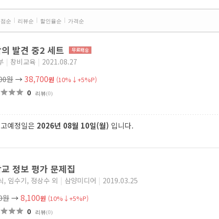
평점순
리뷰순
할인율순
가격순
의 발견 중2 세트
부
|
창비교육
|
2021.08.27
38,700
000원
→
원
(10%↓+5%P)
0
리뷰
(0)
출고예정일은
2026년 08월 10일(월)
입니다.
교 정보 평가 문제집
, 임수기, 정상수 외
|
삼양미디어
|
2019.03.25
8,100
00원
→
원
(10%↓+5%P)
0
리뷰
(0)