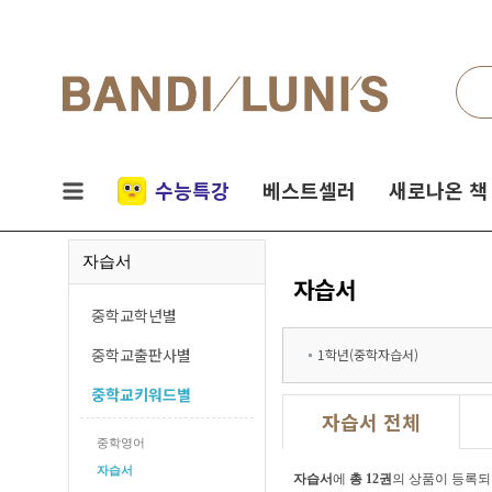
검색
네비게이션
실시간
수능특강
베스트셀러
새로나온 책
인기
자습서
책
자습서
중학교학년별
중학교출판사별
1학년(중학자습서)
중학교키워드별
자습서 전체
중학영어
자습서
자습서
에
총 12권
의 상품이 등록되