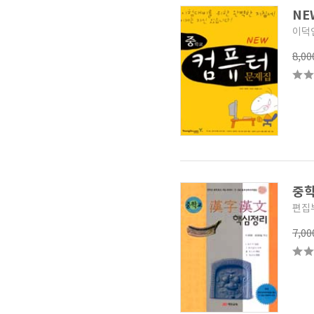
N
이덕
8,0
중
편집
7,0