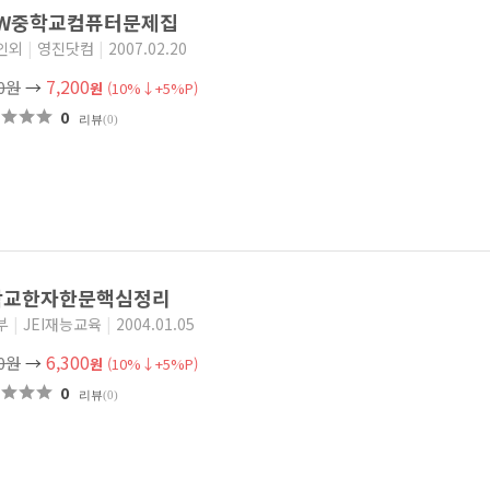
EW중학교컴퓨터문제집
인외
|
영진닷컴
|
2007.02.20
7,200
00원
→
원
(10%↓+5%P)
0
리뷰
(0)
학교한자한문핵심정리
부
|
JEI재능교육
|
2004.01.05
6,300
00원
→
원
(10%↓+5%P)
0
리뷰
(0)