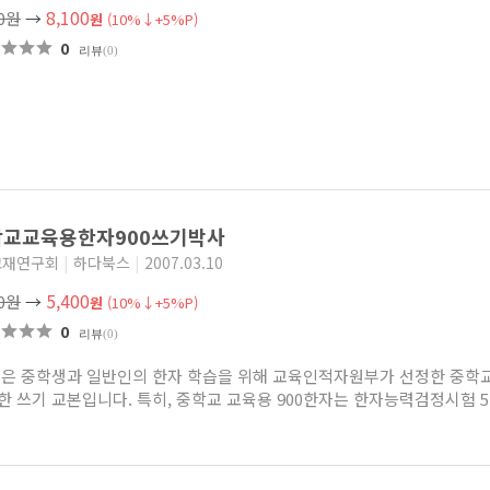
8,100
00원
→
원
(10%↓+5%P)
0
리뷰
(0)
학교교육용한자900쓰기박사
교재연구회
|
하다북스
|
2007.03.10
5,400
00원
→
원
(10%↓+5%P)
0
리뷰
(0)
책은 중학생과 일반인의 한자 학습을 위해 교육인적자원부가 선정한 중학교
한 쓰기 교본입니다. 특히, 중학교 교육용 900한자는 한자능력검정시험 5.