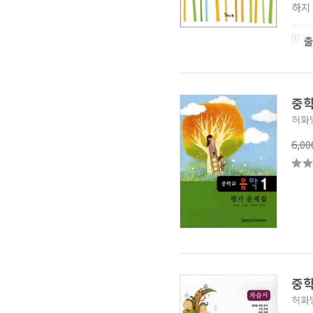
하지
중학
허화
6,0
중학
허화