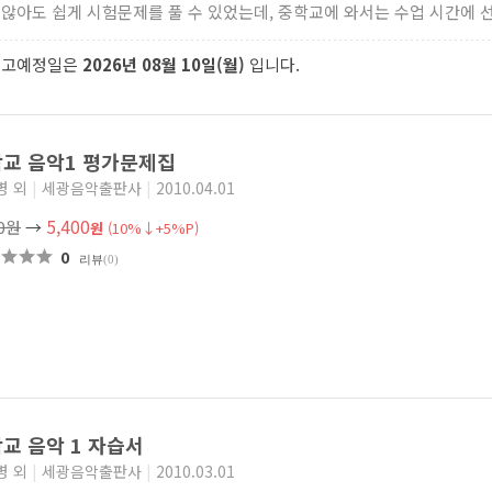
 않아도 쉽게 시험문제를 풀 수 있었는데, 중학교에 와서는 수업 시간에 선.
출고예정일은
2026년 08월 10일(월)
입니다.
교 음악1 평가문제집
병 외
|
세광음악출판사
|
2010.04.01
5,400
00원
→
원
(10%↓+5%P)
0
리뷰
(0)
교 음악 1 자습서
병 외
|
세광음악출판사
|
2010.03.01