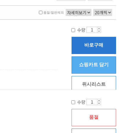
품절/절판제외
수량
바로구매
쇼핑카트 담기
위시리스트
수량
품절