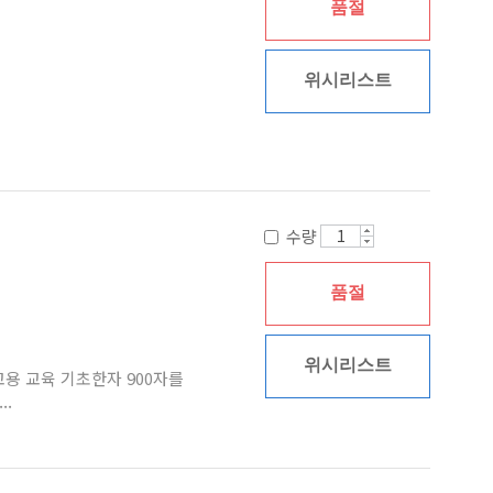
품절
위시리스트
수량
품절
위시리스트
용 교육 기초한자 900자를
..