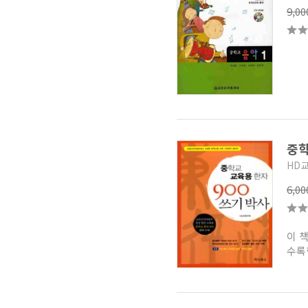
9,0
중
HD
6,0
이 
수록