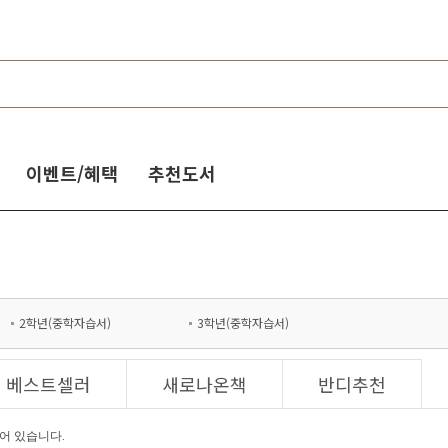
이벤트/혜택
추천도서
2학년(중학자습서)
3학년(중학자습서)
베스트셀러
새로나온책
반디추천
어 있습니다.