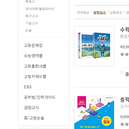
특목고
경시대회/올림피아드
판매량순
발행일순
상품명순
중간고사
기말고사
수학
논술
편집
고등문제집
43,
수능영역별
고등출판사별
고등키워드별
EBS
공부법/진학가이드
중학
고기식
검정고시
9,0
중/고등논술