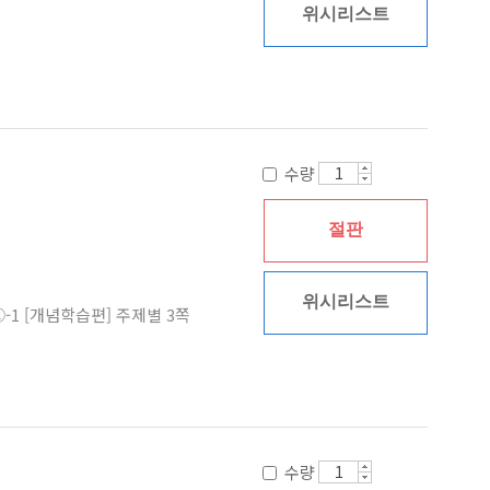
위시리스트
수량
절판
위시리스트
-1 [개념학습편] 주제별 3쪽
수량