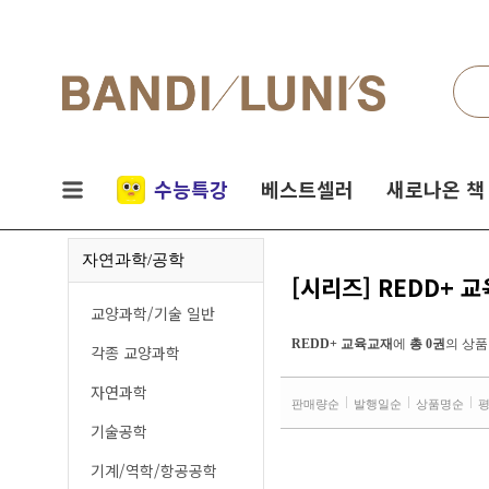
검색
네비게이션
실시간
수능특강
베스트셀러
새로나온 책
인기
자연과학/공학
책
[시리즈] REDD+ 
교양과학/기술 일반
REDD+ 교육교재
에
총 0권
의 상품
각종 교양과학
자연과학
판매량순
발행일순
상품명순
기술공학
기계/역학/항공공학