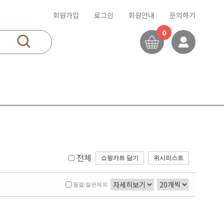
회원가입
로그인
회원안내
문의하기
0
전체
쇼핑카트 담기
위시리스트
품절/절판제외