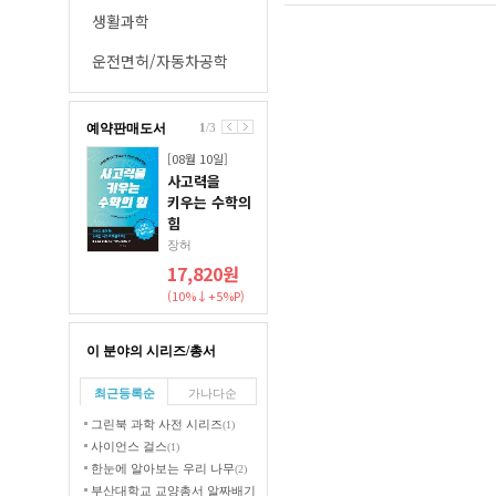
생활과학
운전면허/자동차공학
예약판매도서
1
/
3
[08월 10일]
사고력을
키우는 수학의
힘
장허
17,820원
(10%↓+5%P)
이 분야의 시리즈/총서
최근등록순
가나다순
그린북 과학 사전 시리즈
(1)
사이언스 걸스
(1)
한눈에 알아보는 우리 나무
(2)
부산대학교 교양총서 알짜배기