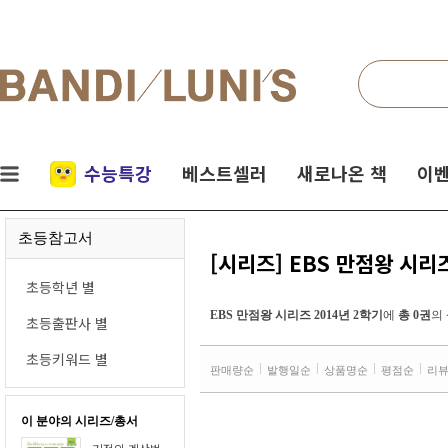
검색
네비게이션
실시간
수능특강
베스트셀러
새로나온 책
이벤
인기
초등참고서
책
[시리즈] EBS 만점왕 시리즈
초등학년 별
EBS 만점왕 시리즈 2014년 2학기
에
총 0권
의
초등출판사 별
초등키워드 별
판매량순
발행일순
상품명순
평점순
리
이 분야의 시리즈/총서