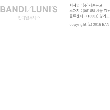
동아 백점 단원평가 (2021년)
회사명 : (주)서울문고
[공지]
(0)
소재지 : (06168) 서울 강
영재성검사 창의적 문제해결력
[공지]
모의고사
(3)
물류센터 : (10881) 경
똑똑한 하루 계산
(4)
copyright (c) 2016 BA
2021 경시특강
(0)
TESOM 수학학력평가
(2021년)
(0)
초등영재를 위한 지름길,
창의사고력 수학
(1)
팬덤 톡톡 영문법
(0)
영단어 암기카드
(3)
초등 영어/수학 경시
기출문제집
(0)
해법 총정리 (2021년)
(0)
똑똑한 하루 수학
(6)
3% 디딤돌 수학 올림피아드
(2021년)
(1)
응용 왕수학
(4)
초등 하루 한장 창의력 쏙셈
(0)
초등 열공 전과목 단원평가
(2021년)
(0)
초등 최상위 수학 (2021)
(0)
최상위 초등 수학S
(0)