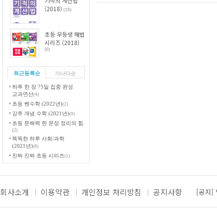
기적의 계산법
(2018)
(18)
초등 우등생 해법
시리즈 (2018)
(0)
최근등록순
가나다순
하루 한 장 75일 집중 완성
교과연산
(4)
초등 쎈수학 (2022년)
(2)
강추 개념 수학 (2021년)
(0)
초등 문해력 한 문장 정리의 힘
(2)
똑똑한 하루 사회/과학
(2021년)
(8)
진짜 진짜 초등 시리즈
(1)
기적의 계산법 응용UP
(0)
동아전과 (2021년)
(0)
[공지]
우공비 일일수학 (2021년)
(0)
회사소개
이용약관
개인정보 처리방침
공지사항
그림으로 개념 잡는 초등 키
[공지]
수학 (2021년)
(0)
더보
초등 국어 문법이 쓰기다
(1)
[공지]