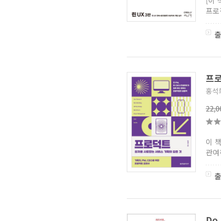
[이
프로
프로
홍석
22,
이 
관여
Do