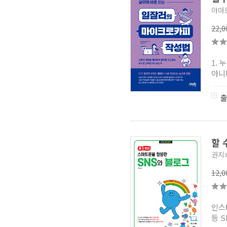
야마
22,
1.
아니
할 
권지
12,
인스
등 S