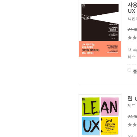
활용 중심의 컴퓨터 교육교재
사용
시리즈
(1)
UX
백원
24,
책 
테스트
린 
제프
24,