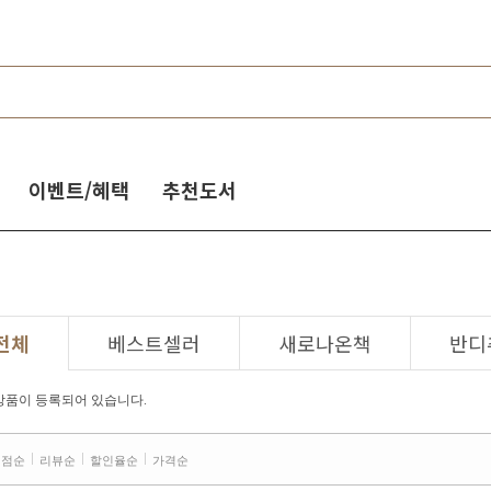
이벤트/혜택
추천도서
전체
베스트셀러
새로나온책
반디
상품이 등록되어 있습니다.
평점순
리뷰순
할인율순
가격순