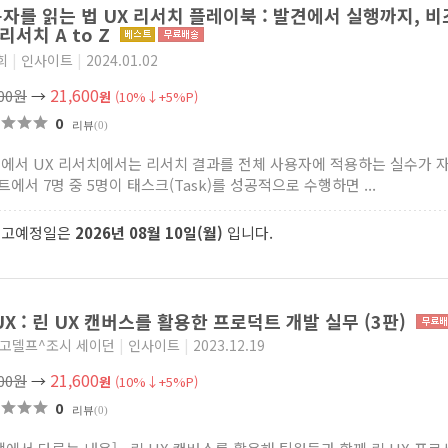
자를 읽는 법 UX 리서치 플레이북 : 발견에서 실행까지, 
 리서치 A to Z
희
|
인사이트
|
2024.01.02
21,600
000원
→
원
(10%↓+5%P)
0
리뷰
(0)
속에서 UX 리서치에서는 리서치 결과를 전체 사용자에 적용하는 실수가 자
에서 7명 중 5명이 태스크(Task)를 성공적으로 수행하면 ...
출고예정일은
2026년 08월 10일(월)
입니다.
UX : 린 UX 캔버스를 활용한 프로덕트 개발 실무 (3판)
 고델프^조시 세이던
|
인사이트
|
2023.12.19
21,600
000원
→
원
(10%↓+5%P)
0
리뷰
(0)