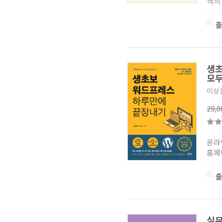
책의
생초
모두
이상
29,
온라
홈페
실무