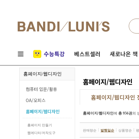
검색
네비게이션
실시간
수능특강
베스트셀러
새로나온 책
인기
홈페이지/웹디자인
책
홈페이지/웹디자인
컴퓨터 입문/활용
홈페이지/웹디자인 
OA/오피스
홈페이지/웹디자인
홈페이지/웹디자인
에
총 956권
의 
홈페이지 만들기
판매량순
발행일순
상품명순
웹에디터/저작도구