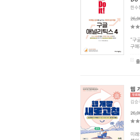
한수
26,
“구
구매
웹 
김승
26,
미래