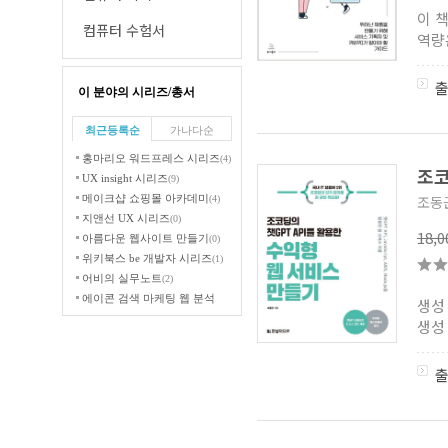
이 
컴퓨터 수험서
역량
이 분야의 시리즈/총서
최근등록순
가나다순
홍마리오 워드프레스 시리즈
(4)
조코
UX insight 시리즈
(9)
메이크샵 쇼핑몰 아카데미
조동
(4)
지앤선 UX 시리즈
(0)
18,
아름다운 웹사이트 만들기
(0)
위키북스 be 개발자 시리즈
(1)
어비의 실무노트
(2)
에이콘 검색 마케팅 웹 분석
생성
시리즈
(5)
생성 
영진닷컴 생각보다 쉽네요
시리즈
(4)
에이콘 UX 프로페셔널 시리즈
(10)
DSLR사진을살리는렌즈활용기술
(2)
교학사 My Love 시리즈
(41)