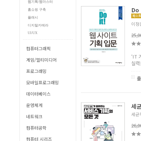
웹기획/웹마스터
Do
홈쇼핑 구축
플래시
이정
디지털카메라
UI/UX
25,
컴퓨터그래픽
‘I
게임/멀티미디어
실력
프로그래밍
모바일프로그래밍
데이터베이스
운영체계
세균
세균
네트워크
26,
컴퓨터공학
컴퓨터 시리즈