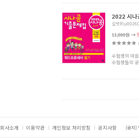
2022 시
길벗R\u0026
11,000원
→
수험생의 마음
수험생들의 궁금
회사소개
이용약관
개인정보 처리방침
공지사항
[공지]
[공지]
더보