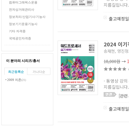
컴퓨터그래픽스운용
지름길입니다. 
전자상거래관리사
정보처리/산업기사/기능사
출고예정일
정보기기운용기능사
기타 자격증
국제공인자격증
2024 이
송재현, 영진
18,000원
→
이 분야의 시리즈/총서
최근등록순
가나다순
- 동영상 강의
2009 지존
(21)
지름길입니다. 
[관련
출고예정일