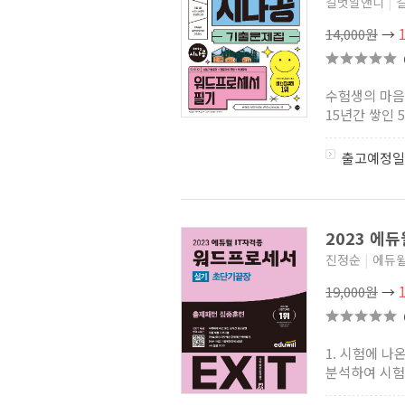
길벗알앤디
|
14,000원
→
수험생의 마음
15년간 쌓인 
출고예정일
2023 에듀
진정순
|
에듀
19,000원
→
1. 시험에 나
분석하여 시험에