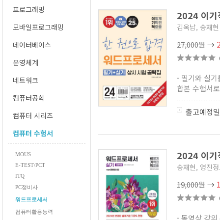
프로그래밍
2024 이
모바일프로그래밍
김옥남, 송재현
27,000원
→
데이터베이스
운영체계
- 필기와 실기
네트워크
합본 수험서로 
컴퓨터공학
출고예정일
컴퓨터 시리즈
컴퓨터 수험서
2024 이
MOUS
E-TEST/PCT
송재현, 영진
ITQ
19,000원
→
PC정비사
워드프로세서
컴퓨터활용능력
- 동영상 강의