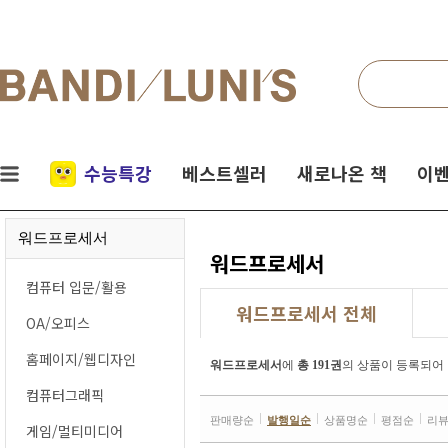
검색
네비게이션
실시간
수능특강
베스트셀러
새로나온 책
이벤
인기
워드프로세서
책
워드프로세서
컴퓨터 입문/활용
워드프로세서 전체
OA/오피스
홈페이지/웹디자인
워드프로세서
에
총 191권
의 상품이 등록되어
컴퓨터그래픽
판매량순
발행일순
상품명순
평점순
리
게임/멀티미디어