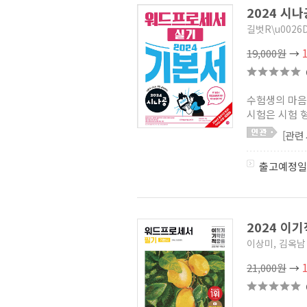
2024 시
길벗R\u0026
19,000원
→
수험생의 마음
시험은 시험 형
[관련
출고예정일
2024 이
이상미, 김옥남
21,000원
→