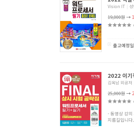
Vision IT
|
성
19,000원
→
출고예정일
2022 이
김옥남 외공저
25,000원
→
- 동영상 강의
지름길입니다. 