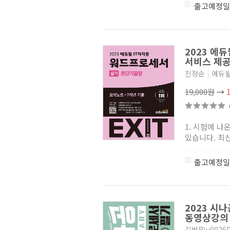
출고예정일
2023 에듀
서비스 제
진정순
|
에듀
19,000원
→
1. 시험에 나
있습니다. 최
출고예정일
2023 시
동영상강
길벗R\u0026