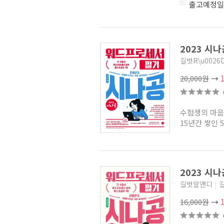
출고예정일
2023 시
길벗R\u0026
20,000원
→
수험생의 마음
15년간 쌓인 
2023 시
길벗알앤디
|
16,000원
→