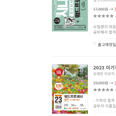
17,000원
→
수험생의 마음
공부해서 합격
출고예정일
2023 이
송재현 외공저
19,000원
→
- 기적의 합격
공부의 지름길입