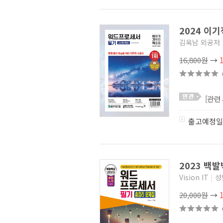
2024 이
김옥남 외공저
16,800원
→
[관련
출고예정일
2023 백
Vision IT
|
성
20,000원
→