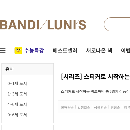
검색
네비게이션
실시간
수능특강
베스트셀러
새로나온 책
이벤
인기
유아
책
[시리즈] 스티커로 시작하는
0~1세 도서
스티커로 시작하는 워크북
에
총 0권
의 상품이
1~3세 도서
4~6세 도서
판매량순
발행일순
상품명순
평점순
리
0~6세 도서