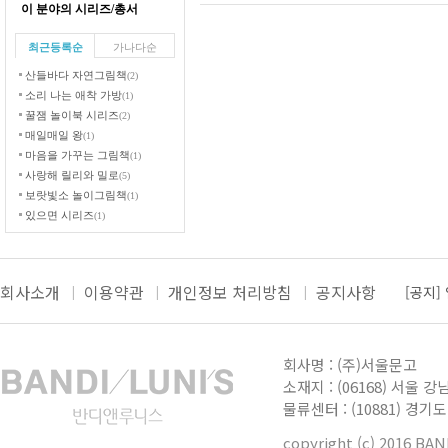
이 분야의 시리즈/총서
최근등록순
가나다순
산들바다 자연그림책
(2)
소리 나는 애착 가방
(1)
꿀잼 놀이북 시리즈
(2)
매일매일 왕
(1)
마음을 가꾸는 그림책
(1)
사랑해 릴리와 밀로
(5)
보랏빛소 놀이그림책
(1)
있으면 시리즈
(1)
Deep in Nature
(42)
신비아파트 입체 귀신팡팡
(2)
삐뽀삐뽀 우리 몸
(1)
회사소개
이용약관
개인정보 처리방침
공지사항
[공지]
매직티파니 보석 인형놀이
(2)
0세부터 100세까지
[공지]
더보
가족그림책
(1)
발명왕 봉봉이
(0)
[공지]
회사명 : (주)서울문고
상상그림책
(1)
[공지]
소재지 : (06168) 서울 강
초록아이 자동차 시리즈
(1)
물류센터 : (10881) 경
사랑해 이안
(14)
[공지]
인체 탐험대
(12)
copyright (c) 2016 BA
구석구석 숨어 있는 그림 속