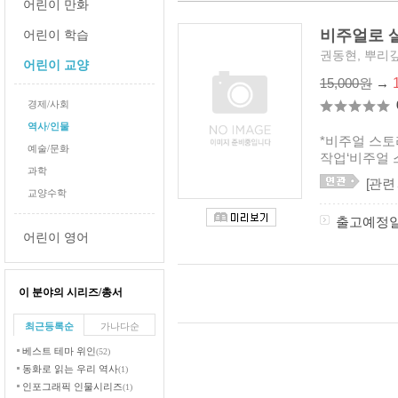
어린이 만화
비주얼로 
어린이 학습
권동현, 뿌리
어린이 교양
15,000원
→
경제/사회
역사/인물
*비주얼 스토
예술/문화
작업‘비주얼 
과학
[관련
교양수학
출고예정
어린이 영어
이 분야의 시리즈/총서
최근등록순
가나다순
베스트 테마 위인
(52)
동화로 읽는 우리 역사
(1)
인포그래픽 인물시리즈
(1)