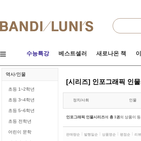
검색
네비게이션
실시간
수능특강
베스트셀러
새로나온 책
이
인기
역사/인물
책
[시리즈] 인포그래픽 인
초등 1~2학년
초등 3~4학년
정치/사회
인물
초등 5~6학년
인포그래픽 인물시리즈
에
총 1권
의 상품이 
초등 전학년
어린이 문학
판매량순
발행일순
상품명순
평점순
리