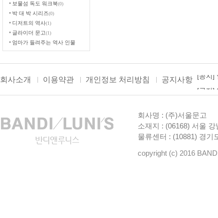
보물섬 독도 워크북
(0)
박 대 박 시리즈
(0)
디저트의 역사
(1)
글라이더 문고
(1)
엄마가 들려주는 역사 인물
이야기
(1)
놀공 한국사
(6)
5000년 세계여성 위인전
(0)
[공지]
회사소개
이용약관
개인정보 처리방침
공지사항
재미만만 한국사
(1)
만화로 읽는 삼국사기 (무지개)
[공지
더보
(10)
유튜브 스타 세계 여행
(2)
[공지]
그림으로 보는 삼국유사
회사명 : (주)서울문고
(2)
[공지]
반가워요! 역사 속 인물
(2)
소재지 : (06168) 서울 
큰별쌤 최태성의 하루 한장
물류센터 : (10881) 
[공지]
한국사
(3)
용선생이 간다
(0)
copyright (c) 2016 BAND
조선의 명문장가들
(2)
세 마리 토끼 잡는 역사 탐험
(1)
EBS 스토리 한국사
(2)
Who? 인물 중국사
(4)
용선생 교과서 한국사
(2)
레벨업 카카오프렌즈 그리스
로마신화
(1)