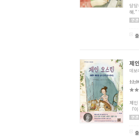
당당
재미만만 한국사
(1)
해.”
만화로 읽는 삼국유사
(10)
만화로 읽는 삼국사기 (무지개)
(10)
착해도 너무 착한 롤리
(1)
2021 초등 필독 세트
(1)
이야기로 배우는 진짜 진짜
급수 한자
(5)
소원을 들어주는 미호네
(1)
뚝딱뚝딱 입체 종이접기
(3)
제
한 권으로 끝내는
(1)
바이킹 어린이 도감 시리즈
(2)
데보
유튜브 스타 세계 여행
(2)
12,
양말 마녀 네네칫
(1)
제인
『이