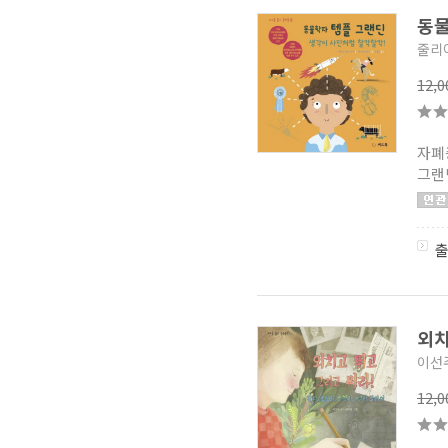
요괴의 아이를 돌봐드립니다
(1)
동물
레몬첼로 도서관 시리즈
(1)
줄리
느리게 읽는 그림책
(1)
너도 시리즈
(1)
12,
공부는 크크
(1)
신비아파트 고스트볼 더블X
수상한 의뢰 스토리북
(2)
생각톡 무지개
(1)
자폐
토깽이네 지구 구출 대작전
(1)
그랜
안녕 자두야 놀자!
(1)
신비아파트 고스트볼 더블X
수상한 의뢰 애니북
(1)
놀공 한국사
(6)
애거사 오들리
(1)
반지 꿈은 방울방울
(4)
직접 해 보면서 익히는 How to
시리즈
(1)
나르만 연대기
외치
(2)
웅진 이야기 교양
(1)
이선
시아창작동화
(1)
어린이 슈퍼 스도쿠 스프링북
12,
(2)
5000년 세계여성 위인전
(0)
퀴즈! 과학상식
(2)