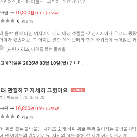
 스키어스, 마르타 미겐스
|
씨드북
|
2020.09.22
10,800
000원
→
원
(10%↓+5%P)
0
리뷰
(0)
에 홀딱 반해 버린 여자아이 메리 애닝 첫돌을 갓 넘기자마자 우르르 쾅
아이가 있었어요. 그 아이는 열한 살에 오빠와 함께 바위틈에 들어앉은 커다
[관련 시리즈]
바위를 뚫는 물방울
출고예정일은
2026년 08월 10일(월)
입니다.
려 관찰하고 자세히 그렸어요
경
|
씨드북
|
2020.05.20
10,800
000원
→
원
(10%↓+5%P)
0
리뷰
(0)
〈바위를 뚫는 물방울〉 시리즈 소개 바위 위로 똑똑 떨어지는 물방울처럼
어 낸 여성들의 이야기예요. 자신의 삶을 통해 전 세계 어린이들에게...