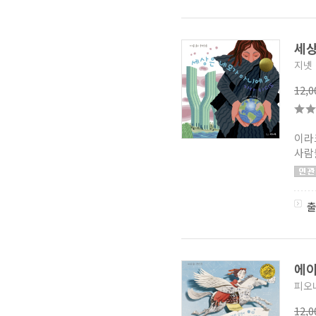
세상
지넷
12,
이라
사람
에
피오
12,