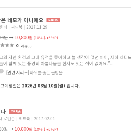
은 네모가 아니에요
 윈터
|
씨드북
|
2017.11.29
10,800
000원
→
원
(10%↓+5%P)
0
리뷰
(0)
크의 자연 환경과 고대 유적을 좋아하고 늘 생각이 많던 아이, 자하 하디드 “
들이 함께 있는 풍경의 아름다움을 한시도 잊은 적이 없어요.”...
[관련 시리즈]
바위를 뚫는 물방울
출고예정일은
2026년 08월 10일(월)
입니다.
이다
나 로빈슨
|
씨드북
|
2017.02.01
10,800
000원
→
원
(10%↓+5%P)