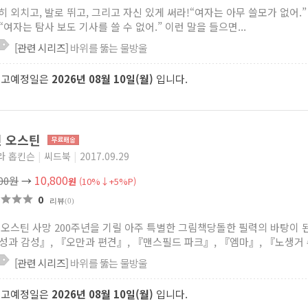
히 외치고, 발로 뛰고, 그리고 자신 있게 써라!“여자는 아무 쓸모가 없어.”
 “여자는 탐사 보도 기사를 쓸 수 없어.” 이런 말을 들으면...
[관련 시리즈]
바위를 뚫는 물방울
출고예정일은
2026년 08월 10일(월)
입니다.
인 오스틴
라 홉킨슨
|
씨드북
|
2017.09.29
10,800
000원
→
원
(10%↓+5%P)
0
리뷰
(0)
 오스틴 사망 200주년을 기릴 아주 특별한 그림책당돌한 필력의 바탕이 
성과 감성』, 『오만과 편견』, 『맨스필드 파크』, 『엠마』, 『노생거 수
[관련 시리즈]
바위를 뚫는 물방울
출고예정일은
2026년 08월 10일(월)
입니다.