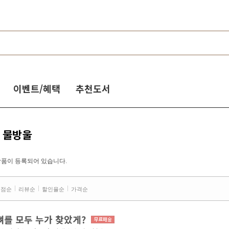
이벤트/혜택
추천도서
는 물방울
상품이 등록되어 있습니다.
평점순
리뷰순
할인율순
가격순
뼈를 모두 누가 찾았게?