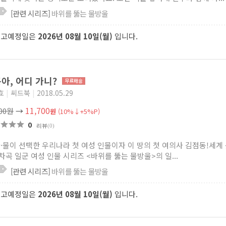
[관련 시리즈]
바위를 뚫는 물방울
출고예정일은
2026년 08월 10일(월)
입니다.
아, 어디 가니?
효
|
씨드북
|
2018.05.29
11,700
000원
→
원
(10%↓+5%P)
0
리뷰
(0)
뚫·물이 선택한 우리나라 첫 여성 인물이자 이 땅의 첫 여의사 김점동!세
차곡 일군 여성 인물 시리즈 <바위를 뚫는 물방울>의 일...
[관련 시리즈]
바위를 뚫는 물방울
출고예정일은
2026년 08월 10일(월)
입니다.