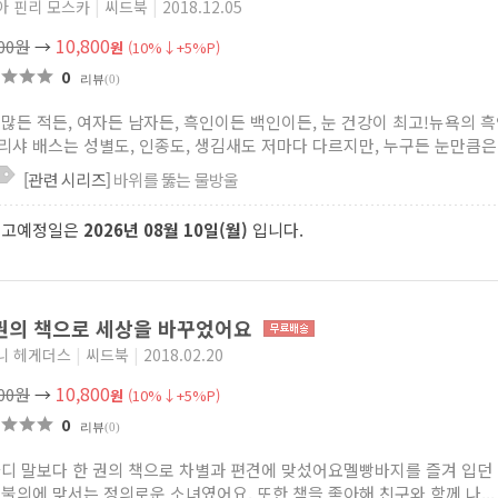
아 핀리 모스카
|
씨드북
|
2018.12.05
10,800
000원
→
원
(10%↓+5%P)
0
리뷰
(0)
 많든 적든, 여자든 남자든, 흑인이든 백인이든, 눈 건강이 최고!뉴욕의 
리샤 배스는 성별도, 인종도, 생김새도 저마다 다르지만, 누구든 눈만큼은 .
[관련 시리즈]
바위를 뚫는 물방울
출고예정일은
2026년 08월 10일(월)
입니다.
권의 책으로 세상을 바꾸었어요
니 헤게더스
|
씨드북
|
2018.02.20
10,800
000원
→
원
(10%↓+5%P)
0
리뷰
(0)
마디 말보다 한 권의 책으로 차별과 편견에 맞섰어요멜빵바지를 즐겨 입던
 불의에 맞서는 정의로운 소녀였어요. 또한 책을 좋아해 친구와 함께 나...