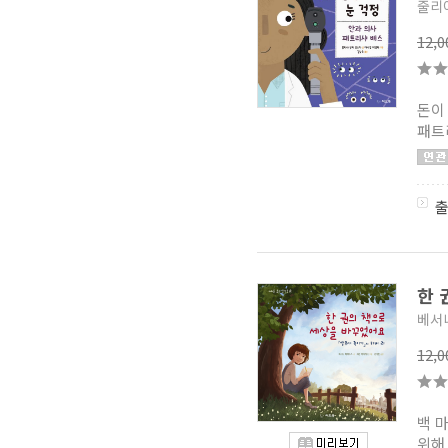
줄리
슬기로운 Book
(1)
스파이 스키 스쿨
(2)
12,
잠뜰TV 본격 추리 스토리북
(1)
급식왕 GO
(0)
탄탄 매직북
(10)
돈이
이야기 도시락
(1)
받아쓰기 만점왕
패트
(2)
어린이를 위한 원리
(1)
마음의 힘
(0)
인체 탐험대
(12)
다산 정약용의 만화 목민심서
(6)
Who? Sports
(1)
뭐예요? 시리즈
(1)
똑똑도서관
(1)
한 
보랏빛소 워크북 시리즈
(2)
뿐뿐 과학 도감
베서
(0)
북키퍼
(1)
12,
3분 만화 세계사
(1)
박 대 박 시리즈
(0)
초등 교과서 속 고전소설
온작품 읽기 초고온 시리즈
(3)
백 
디저트의 역사
(1)
위해