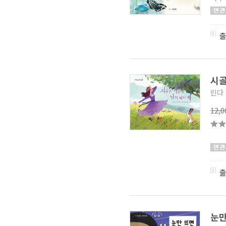
빤쓰왕 시리즈
(0)
Grammar Pop 시리즈
(0)
우리 반 시리즈
(1)
쿠키런 킹덤
(1)
동화로 읽는 우리 역사
(1)
명탐정 코난 18기
(1)
Joy 초등 voca
(0)
요괴 신문사
시골
(2)
고양이 해결사 깜냥
(1)
린다
생각이 쑥쑥 브레인스토밍
미술
(1)
12,
내가 하고 싶은 일
(1)
안쌤과 함께하는 신나는
방탈출
(0)
흔한남매 불꽃 튀는 우리말
(0)
초등탐정 강이치
(0)
인포그래픽 인물시리즈
(1)
보물섬 독도 워크북
(0)
햇살고운책
(1)
그래요 책이 좋아요
(0)
10대를 위한 세계미래보고서
2035-2055
(2)
눈만
과일 채소 히어로즈 시리즈
(1)