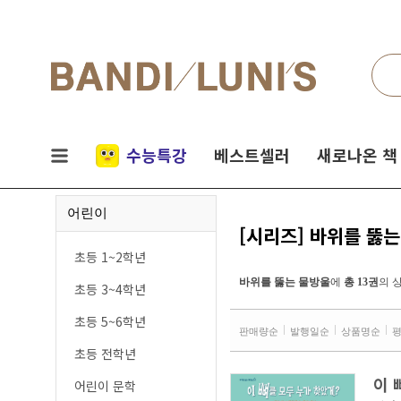
검색
네비게이션
실시간
수능특강
베스트셀러
새로나온 책
인기
어린이
책
[시리즈] 바위를 뚫
초등 1~2학년
바위를 뚫는 물방울
에
총 13권
의 
초등 3~4학년
초등 5~6학년
판매량순
발행일순
상품명순
초등 전학년
이 
어린이 문학