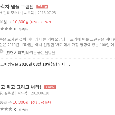
학자 템플 그랜딘
아 핀리 모스카
|
씨드북
|
2018.07.25
10,800
000원
→
원
(10%↓+5%P)
0
리뷰
(0)
증은 모자란 것이 아니라 다른 거예요남과 다르기에 템플 그랜딘은 위대
딘은 2010년 『타임』에서 선정한 ‘세계에서 가장 영향력 있는 100인’에..
[관련 시리즈]
바위를 뚫는 물방울
출고예정일은
2026년 08월 10일(월)
입니다.
고 뛰고 그리고 써라!
주, 김주경
|
씨드북
|
2019.06.10
10,800
000원
→
원
(10%↓+5%P)
0
리뷰
(0)