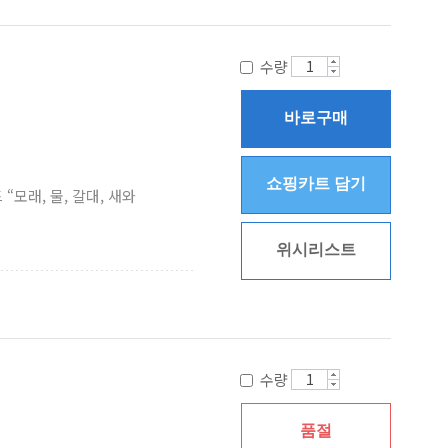
수량
바로구매
쇼핑카트 담기
모래, 물, 갈대, 새와
위시리스트
수량
품절