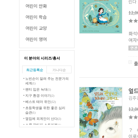
린다
어린이 만화
12,
어린이 학습
어린이 교양
화석
어린이 영어
여자
이 분야의 시리즈/총서
최근등록순
가나다순
노빈손이 알려 주는 전문가의
세계
(1)
엎드
팬티 입은 늑대
(1)
지구 환경 이야기
(2)
김주
베스트 테마 위인
(52)
12,
초등학생을 위한 좋은 심리
습관
(1)
옆집에 외계인이 산다
(2)
스쿨 판타지 스토리북
(1)
？ 
어린이를 위한 긍정의 훈육
이루
그림책
(1)