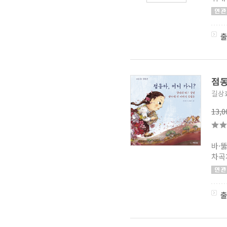
또래 퀴즈 백과
(1)
별난 세상 별별 역사
(1)
작은 스푼
(1)
글라이더 문고
(1)
의사 어
(1)
엄마가 들려주는 역사 인물
이야기
(1)
예쁜 그림 어린이 컬러링북
(2)
점동
시끌벅적 어린이 환상 특급
(1)
인문학이 뭐래?
(1)
길상
엉뚱하게 초등 저학년 이상
읽기 시리즈
(1)
13,
마주별 고학년 동화
(1)
국어 힘이 세진다! 가로세로
낱말 퍼즐
(1)
바·
사계절 아이와 여행
(1)
차곡
개와 고양이의 시간
(2)
숨은 그림 찾기 시리즈(사파리)
(1)
나의 미래 직업 그림책
(1)
초등 교과서 속 고전소설
온작품 읽기 초고온 시리즈
(0)
똑똑한 하루 글쓰기
(3)
워드타워
(2)