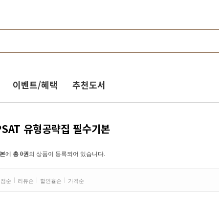
이벤트/혜택
추천도서
급 PSAT 유형공략집 필수기본
기본
에
총 0권
의 상품이 등록되어 있습니다.
평점순
리뷰순
할인율순
가격순