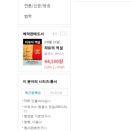
언론/신문/방송
법학
예약판매도서
1
/
2
[08월 13일]
자유의 역설
올랜도 패터슨
44,100원
(10%↓+5%P)
이 분야의 시리즈/총서
최근등록순
가나다순
THE 인물과사상
(1)
마르크스-엥겔스 전집(MEGA)
(2)
행정법 기본연구
(0)
한류, 다음
(0)
형사판례연구
(1)