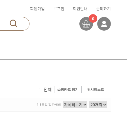
회원가입
로그인
회원안내
문의하기
0
전체
쇼핑카트 담기
위시리스트
품절/절판제외