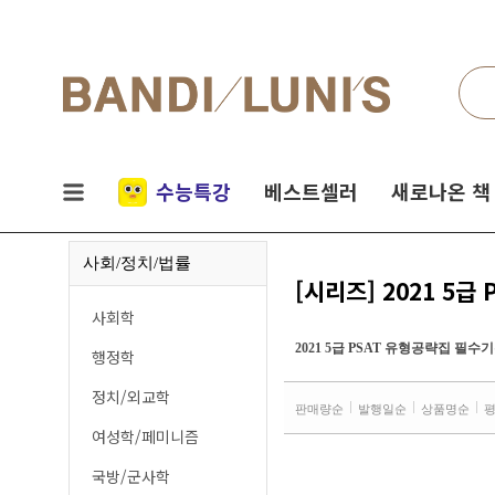
검색
네비게이션
실시간
수능특강
베스트셀러
새로나온 책
인기
사회/정치/법률
책
[시리즈] 2021 5
사회학
2021 5급 PSAT 유형공략집 필수
행정학
정치/외교학
판매량순
발행일순
상품명순
여성학/페미니즘
국방/군사학