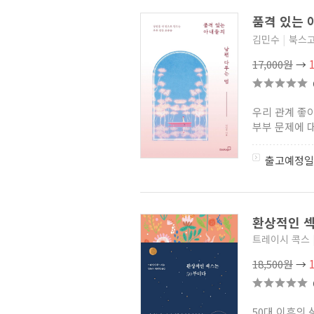
품격 있는 
김민수
|
북스
17,000원
→
우리 관계 좋
부부 문제에 대
출고예정일
환상적인 
트레이시 콕스
18,500원
→
50대 이후의