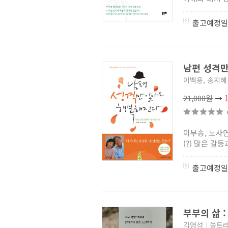
출고예정일
남편 성격
이백용, 송지혜
21,000원
→
이무송, 노사
(?) 많은 갈등
출고예정일
부부의 삶 
김영성
|
쏠트라