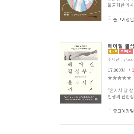
불균형한 가사 
출고예정일
헤어질 결심
주세진
|
유노
17,000원
→
“혼자서 잘 살
인생의 전환점’
출고예정일