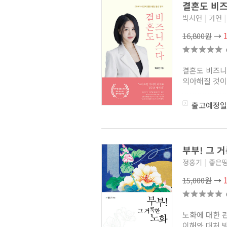
결혼도 비즈
박시연
|
가연
|
16,800원
→
결혼도 비즈니
의아해질 것이다
출고예정일
부부! 그 
정홍기
|
좋은
15,000원
→
노화에 대한 
이해와 대처 방