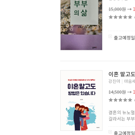
15,000원
→
출고예정일
이혼 말고
강진아
|
마음
14,500원
→
결혼의 뉴노멀
갈라서는 부부의
출고예정일