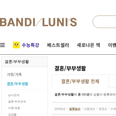
검색
네비게이션
실시간
수능특강
베스트셀러
새로나온 책
이벤
인기
결혼/부부생활
책
결혼/부부생활
가정/가족
결혼/부부생활 전체
결혼/부부생활
결혼/부부생활
에
총 545권
의 상품이 등록되어
남녀관계
결혼/부부관계
이혼/재혼
판매량순
발행일순
상품명순
평점순
리
성생활