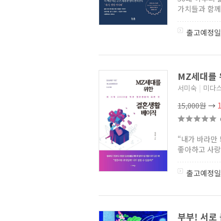
가치들과 함께 
출고예정일
MZ세대를
서미숙
|
미다
15,000원
→
“내가 바라만 
좋아하고 사랑한
출고예정일
부부! 서로