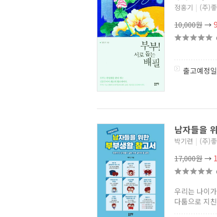
정홍기
|
(주)
10,000원
→
출고예정일
남자들을 
박기련
|
(주)
17,000원
→
우리는 나이가
다툼으로 지친