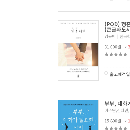
(POD) 행
(큰글자도
김용범
|
한국
31,000원
→
출고예정일
부부, 대화
이주연,신다연,
15,800원
→