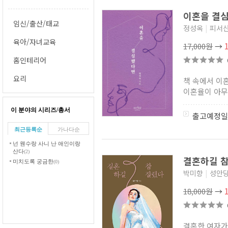
이혼을 결
임신/출산/태교
정성옥
|
피서
육아/자녀교육
17,000원
→
홈인테리어
요리
책 속에서 이
이혼율이 아무리
이 분야의 시리즈/총서
출고예정일
최근등록순
가나다순
넌 웬수랑 사니 난 애인이랑
산다
(2)
결혼하길 참
미치도록 궁금한
(0)
박미향
|
성안당
18,000원
→
결혼한 여자가