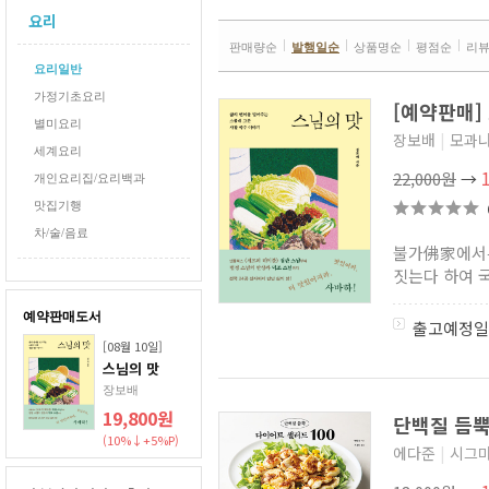
요리
판매량순
발행일순
상품명순
평점순
리
요리일반
가정기초요리
[예약판매]
별미요리
장보배
|
모과
세계요리
22,000원
→
개인요리집/요리백과
맛집기행
차/술/음료
불가佛家에서는
짓는다 하여 국
예약판매도서
출고예정일
[08월 10일]
스님의 맛
장보배
19,800원
단백질 듬뿍
(10%↓+5%P)
에다준
|
시그