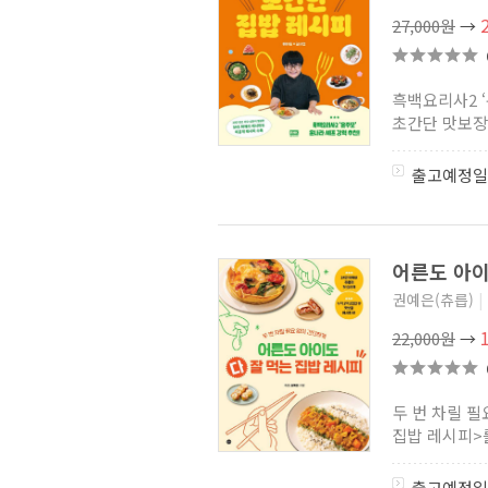
27,000원
→
흑백요리사2 
초간단 맛보장 
출고예정일
어른도 아이
권예은(츄릅)
|
22,000원
→
두 번 차릴 필
집밥 레시피>를
출고예정일