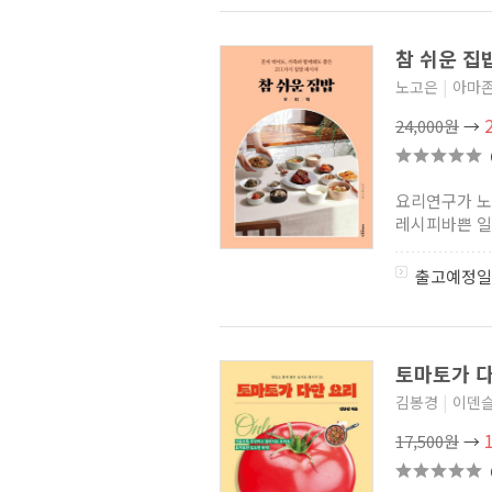
참 쉬운 집
노고은
|
아마
24,000원
→
요리연구가 노
레시피바쁜 일상
출고예정일
토마토가 
김봉경
|
이덴
17,500원
→