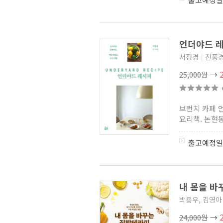
언더야드 
서정경
|
진풍
25,000원
→
브런치 카페 
요리책. 논현동
출고예정일
내 몸을 
박용우, 김영아
24,000원
→