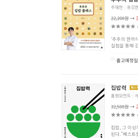
추재현
|
용감
22,200원
→
‘추추의 한끼
실험을 통해 검
출고예정일
집밥력
홀썸모먼트
|
32,500원
→
집밥, 그 이
된다.”베스트셀