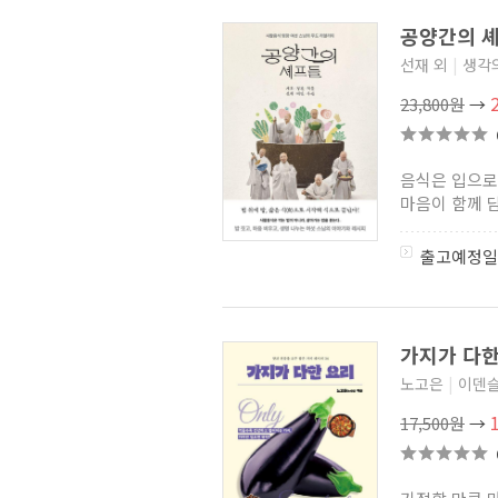
공양간의 
선재 외
|
생각
23,800원
→
음식은 입으로
마음이 함께 담
출고예정일
가지가 다
노고은
|
이덴
17,500원
→