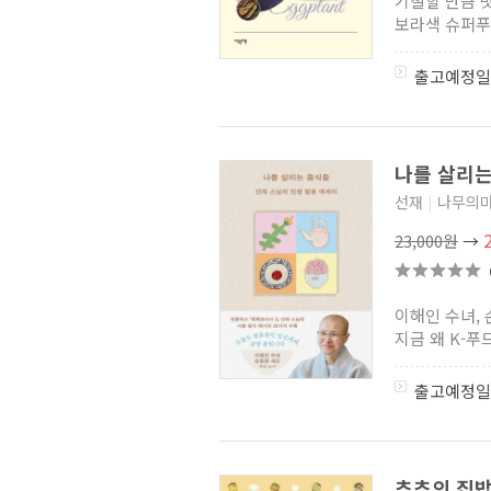
기절할 만큼 맛
보라색 슈퍼푸
출고예정일
나를 살리
선재
|
나무의
23,000원
→
이해인 수녀,
지금 왜 K-푸
출고예정일
추추의 집